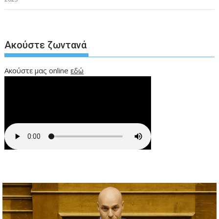
Ακούστε ζωντανά
Ακούστε μας online
εδώ