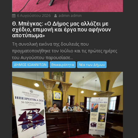
6 Αυγούστου 2026
admin admin
Θ. Μπέγκας: «Ο Δήμος μας αλλάζει με
σχέδιο, επιμονή και έργα που αφήνουν
αποτύπωμα»
Τη συνολική εικόνα της δουλειάς που
πραγματοποιήθηκε τον Ιούλιο και τις πρώτες ημέρες
του Αυγούστου παρουσίασε...
ΔΗΜΟΣ ΙΩΑΝΝΙΤΩΝ
Επικαιρότητα
Νέα των Δήμων