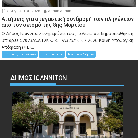
7 Αυγούστου 2026
admin admin
Αιτήσεις για στεγαστική συνδρομή των πληγέντων
από τον σεισμό της 8ης Μαρτίου
Ο Δήμος Ιωαννιτών ενημερώνει τους πολίτες ότι δημοσιεύθηκε η
υπ’ αριθ. 57073/Δ.Α.Ε.Φ.Κ.-Κ.Ε./Α325/16-07-2026 Κοινή Υπουργική
Απόφαση (ΦΕΚ...
Ειδήσεις Ιωαννίνων
Επικαιρότητα
Νέα των Δήμων
ΔΗΜΟΣ ΙΩΑΝΝΙΤΩΝ