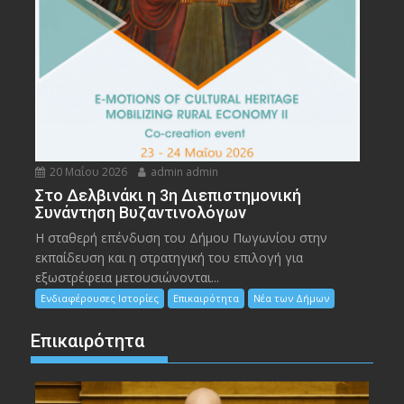
20 Μαΐου 2026
admin admin
Στο Δελβινάκι η 3η Διεπιστημονική
Συνάντηση Βυζαντινολόγων
Η σταθερή επένδυση του Δήμου Πωγωνίου στην
εκπαίδευση και η στρατηγική του επιλογή για
εξωστρέφεια μετουσιώνονται...
Ενδιαφέρουσες Ιστορίες
Επικαιρότητα
Νέα των Δήμων
Επικαιρότητα