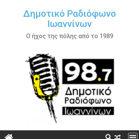
Περάστε
στο
Δημοτικό Ραδιόφωνο
περιεχόμενο
Ιωαννίνων
Ο ήχος της πόλης από το 1989