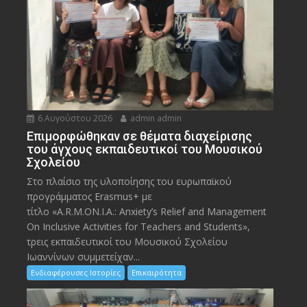
6 Αυγούστου 2026
admin admin
Eπιμορφώθηκαν σε θέματα διαχείρισης
του άγχους εκπαιδευτικοί του Μουσικού
Σχολείου
Στο πλαίσιο της υλοποίησης του ευρωπαϊκού
προγράμματος Erasmus+ με
τίτλο «A.R.M.ON.I.A.: Anxiety’s Relief and Management
On Inclusive Activities for Teachers and Students»,
τρεις εκπαιδευτικοί του Μουσικού Σχολείου
Ιωαννίνων συμμετείχαν...
Ενδιαφέρουσες Ιστορίες
Επικαιρότητα