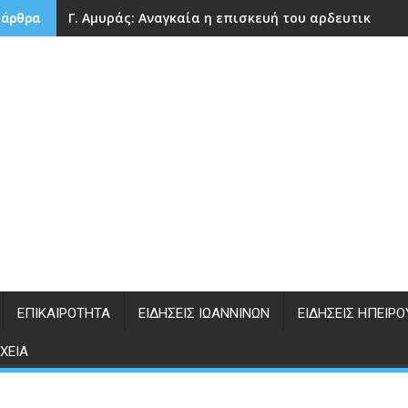
Γ. Αμυράς: Αναγκαία η επισκευή του αρδευτικού 
 άρθρα
ΕΠΙΚΑΙΡΌΤΗΤΑ
ΕΙΔΉΣΕΙΣ ΙΩΑΝΝΊΝΩΝ
ΕΙΔΉΣΕΙΣ ΗΠΕΊΡΟ
ΧΕΊΑ