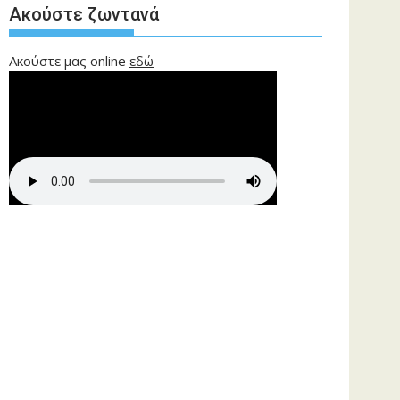
Ακούστε ζωντανά
Ακούστε μας online
εδώ