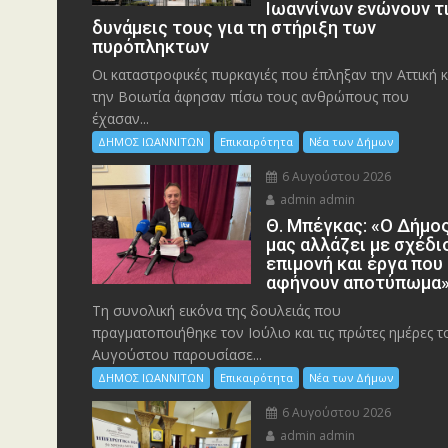
Ιωαννίνων ενώνουν τ
δυνάμεις τους για τη στήριξη των
πυρόπληκτων
Οι καταστροφικές πυρκαγιές που έπληξαν την Αττική κ
την Bοιωτία άφησαν πίσω τους ανθρώπους που
έχασαν...
ΔΗΜΟΣ ΙΩΑΝΝΙΤΩΝ
Επικαιρότητα
Νέα των Δήμων
6 Αυγούστου 2026
admin admin
Θ. Μπέγκας: «Ο Δήμο
μας αλλάζει με σχέδι
επιμονή και έργα που
αφήνουν αποτύπωμα
Τη συνολική εικόνα της δουλειάς που
πραγματοποιήθηκε τον Ιούλιο και τις πρώτες ημέρες τ
Αυγούστου παρουσίασε...
ΔΗΜΟΣ ΙΩΑΝΝΙΤΩΝ
Επικαιρότητα
Νέα των Δήμων
6 Αυγούστου 2026
admin admin