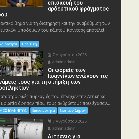
επισκευή του
αρδευτικού φράγματος
ου
αντικό βήμα για τη διατήρηση και την αναβάθμιση των
ευτικών υποδομών του κάμπου Κόνιτσας αποτελεί
ικαιρότητα
Πολιτική
7 Αυγούστου 2026
admin admin
Οι φορείς των
Ιωαννίνων ενώνουν τις
νάμεις τους για τη στήριξη των
ρόπληκτων
καταστροφικές πυρκαγιές που έπληξαν την Αττική και
 Bοιωτία άφησαν πίσω τους ανθρώπους που έχασαν...
ΜΟΣ ΙΩΑΝΝΙΤΩΝ
Επικαιρότητα
Νέα των Δήμων
7 Αυγούστου 2026
admin admin
Αιτήσεις για