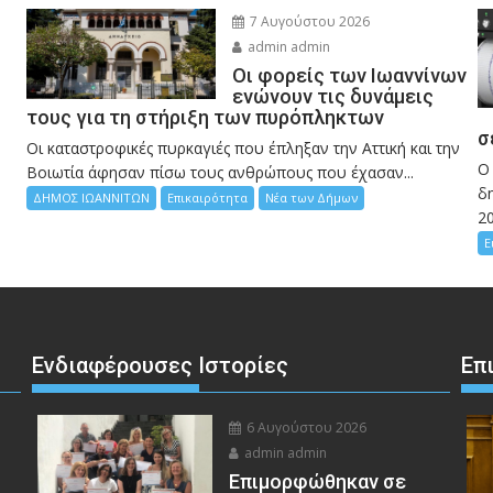
7 Αυγούστου 2026
admin admin
Οι φορείς των Ιωαννίνων
ενώνουν τις δυνάμεις
τους για τη στήριξη των πυρόπληκτων
σ
Οι καταστροφικές πυρκαγιές που έπληξαν την Αττική και την
Ο
Bοιωτία άφησαν πίσω τους ανθρώπους που έχασαν...
δη
ΔΗΜΟΣ ΙΩΑΝΝΙΤΩΝ
Επικαιρότητα
Νέα των Δήμων
2
Ε
Ενδιαφέρουσες Ιστορίες
Επ
6 Αυγούστου 2026
admin admin
Eπιμορφώθηκαν σε