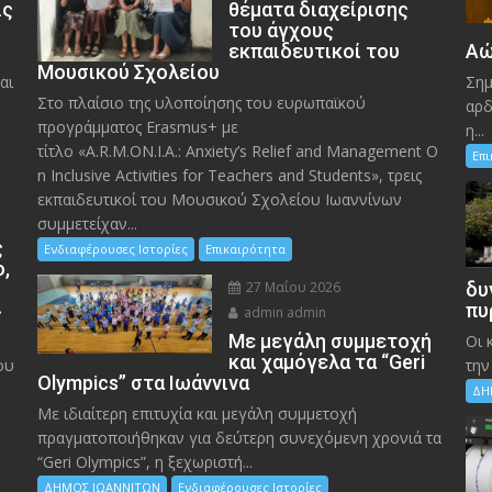
ις
θέματα διαχείρισης
του άγχους
εκπαιδευτικοί του
Αώ
Μουσικού Σχολείου
αι
Σημ
Στο πλαίσιο της υλοποίησης του ευρωπαϊκού
αρδ
προγράμματος Erasmus+ με
η...
τίτλο «A.R.M.ON.I.A.: Anxiety’s Relief and Management O
Επ
n Inclusive Activities for Teachers and Students», τρεις
εκπαιδευτικοί του Μουσικού Σχολείου Ιωαννίνων
συμμετείχαν...
ς
Ενδιαφέρουσες Ιστορίες
Επικαιρότητα
ο,
27 Μαΐου 2026
δυ
»
πυ
admin admin
Με μεγάλη συμμετοχή
Οι 
και χαμόγελα τα “Geri
ου
την
Olympics” στα Ιωάννινα
ΔΗ
Με ιδιαίτερη επιτυχία και μεγάλη συμμετοχή
πραγματοποιήθηκαν για δεύτερη συνεχόμενη χρονιά τα
“Geri Olympics”, η ξεχωριστή...
ΔΗΜΟΣ ΙΩΑΝΝΙΤΩΝ
Ενδιαφέρουσες Ιστορίες