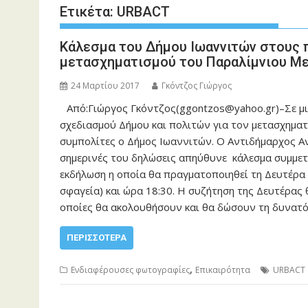
Ετικέτα:
URBACT
Κάλεσμα του Δήμου Ιωαννιτών στους 
μετασχηματισμού του Παραλίμνιου Μ
24 Μαρτίου 2017
Γκόντζος Γιώργος
Από:Γιώργος Γκόντζος(ggontzos@yahoo.gr)–Σε μι
σχεδιασμού Δήμου και πολιτών για τον μετασχημα
συμπολίτες ο Δήμος Ιωαννιτών. Ο Αντιδήμαρχος 
σημερινές του δηλώσεις απηύθυνε κάλεσμα συμμετ
εκδήλωση η οποία θα πραγματοποιηθεί τη Δευτέρ
σφαγεία) και ώρα 18:30. Η συζήτηση της Δευτέρας
οποίες θα ακολουθήσουν και θα δώσουν τη δυνατ
ΠΕΡΙΣΣΌΤΕΡΑ
,
Ενδιαφέρουσες φωτογραφίες
Επικαιρότητα
URBACT