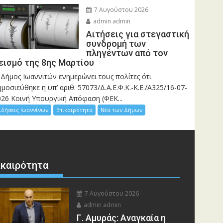
7 Αυγούστου 2026
admin admin
Αιτήσεις για στεγαστική
συνδρομή των
πληγέντων από τον
εισμό της 8ης Μαρτίου
 Δήμος Ιωαννιτών ενημερώνει τους πολίτες ότι
μοσιεύθηκε η υπ’ αριθ. 57073/Δ.Α.Ε.Φ.Κ.-Κ.Ε./Α325/16-07-
026 Κοινή Υπουργική Απόφαση (ΦΕΚ...
ιδήσεις Ιωαννίνων
Επικαιρότητα
Νέα των Δήμων
ικαιρότητα
7 Αυγούστου 2026
admin admin
Γ. Αμυράς: Αναγκαία η