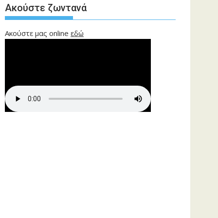
Ακούστε ζωντανά
Ακούστε μας online
εδώ