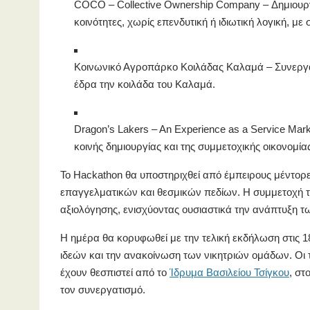
COCO – Collective Ownership Company – Δημιουργί
κοινότητες, χωρίς επενδυτική ή ιδιωτική λογική, μ
Κοινωνικό Αγροπάρκο Κοιλάδας Καλαμά – Συνεργατ
έδρα την κοιλάδα του Καλαμά.
Dragon’s Lakers – An Experience as a Service Mar
κοινής δημιουργίας και της συμμετοχικής οικονομία
Το Hackathon θα υποστηριχθεί από έμπειρους μέντορες
επαγγελματικών και θεσμικών πεδίων. Η συμμετοχή τ
αξιολόγησης, ενισχύοντας ουσιαστικά την ανάπτυξη 
Η ημέρα θα κορυφωθεί με την τελική εκδήλωση στις 1
ιδεών και την ανακοίνωση των νικητριών ομάδων. Οι 
έχουν θεσπιστεί από το
Ίδρυμα Βασιλείου Τσίγκου
, στ
τον συνεργατισμό.