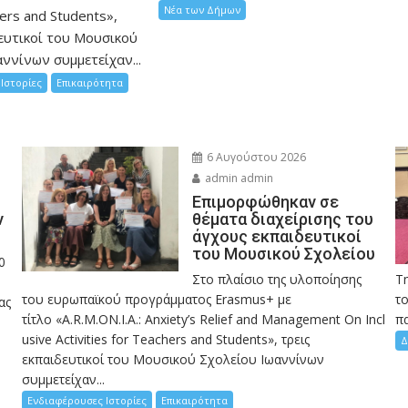
Νέα των Δήμων
hers and Students»,
ευτικοί του Μουσικού
ννίνων συμμετείχαν...
Ιστορίες
Επικαιρότητα
6 Αυγούστου 2026
admin admin
Eπιμορφώθηκαν σε
ν
θέματα διαχείρισης του
άγχους εκπαιδευτικοί
του Μουσικού Σχολείου
0
Στο πλαίσιο της υλοποίησης
Τ
του ευρωπαϊκού προγράμματος Erasmus+ με
το
ας
τίτλο «A.R.M.ON.I.A.: Anxiety’s Relief and Management On Incl
πα
usive Activities for Teachers and Students», τρεις
Δ
εκπαιδευτικοί του Μουσικού Σχολείου Ιωαννίνων
συμμετείχαν...
Ενδιαφέρουσες Ιστορίες
Επικαιρότητα