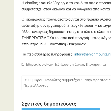
Η είσοδος είναι ελεύθερη για το κοινό, το οποίο προ
συμμετάσχει στον διάλογο και να γνωρίσει από κοντά 
Οι εκδήλωσεις πραγματοποιούνται στο πλαίσιο υλοπ
ανάπτυξης συνεργατισμού, 2. Συγκέντρωση – καταγ
άλλες ενέργειες δημοσιοποίησης, στο πλαίσιο υλοποί
ΣΥΝΕΡΓΑΤΙΣΜΟΥ» του τοπικού προγράμματος «Αγροτι
Υπομέτρο 19.3 – Διατοπική Συνεργασία
Για περισσότερες πληροφορίες:
info@thehighmountain
,
,
Ειδήσεις Ιωαννίνων
Εκδηλώσεις Ιωάννινα
Επικαιρότητα
Πλοήγηση
Οι μικροί Γιαννιώτες συμμετέχουν στην προστασία
άρθρων
Περιβάλλοντος
Σχετικές δημοσιεύσεις