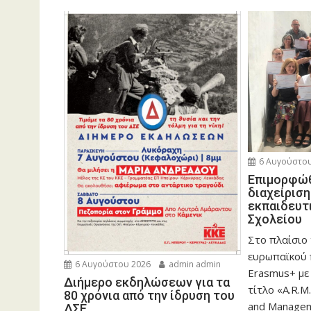
6 Αυγούστου
Eπιμορφώθ
διαχείρισ
εκπαιδευτ
Σχολείου
Στο πλαίσιο
ευρωπαϊκού
6 Αυγούστου 2026
admin admin
Erasmus+ με
Διήμερο εκδηλώσεων για τα
τίτλο «A.R.M.
80 χρόνια από την ίδρυση του
and Manageme
ΔΣΕ