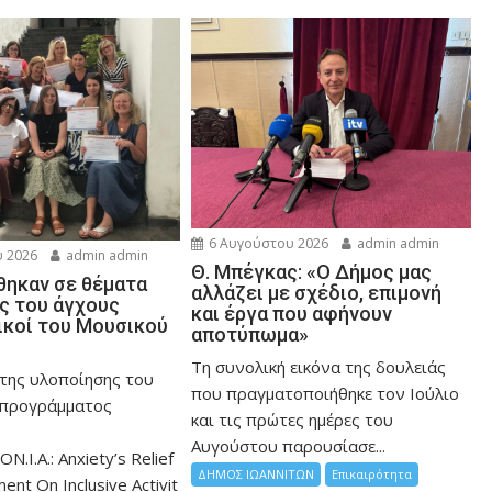
6 Αυγούστου 2026
admin admin
 2026
admin admin
Θ. Μπέγκας: «Ο Δήμος μας
ηκαν σε θέματα
αλλάζει με σχέδιο, επιμονή
ης του άγχους
και έργα που αφήνουν
ικοί του Μουσικού
αποτύπωμα»
Τη συνολική εικόνα της δουλειάς
 της υλοποίησης του
που πραγματοποιήθηκε τον Ιούλιο
 προγράμματος
και τις πρώτες ημέρες του
Αυγούστου παρουσίασε...
ON.I.A.: Anxiety’s Relief
ΔΗΜΟΣ ΙΩΑΝΝΙΤΩΝ
Επικαιρότητα
nt On Inclusive Activit