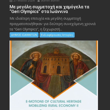
27 Μαΐου 2026
admin admin
Με μεγάλη συμμετοχή και χαμόγελα τα
“Geri Olympics” στα Ιωάννινα
Με ιδιαίτερη επιτυχία και μεγάλη συμμετοχή
πραγματοποιήθηκαν για δεύτερη συνεχόμενη χρονιά
τα “Geri Olympics”, η ξεχωριστή...
ΔΗΜΟΣ ΙΩΑΝΝΙΤΩΝ
Ενδιαφέρουσες Ιστορίες