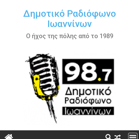
Περάστε
στο
Δημοτικό Ραδιόφωνο
περιεχόμενο
Ιωαννίνων
Ο ήχος της πόλης από το 1989