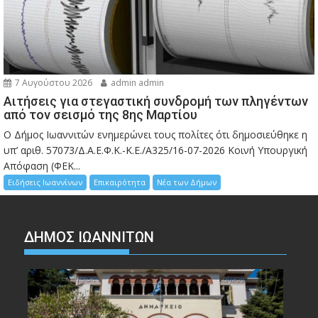
7 Αυγούστου 2026
admin admin
Αιτήσεις για στεγαστική συνδρομή των πληγέντων
από τον σεισμό της 8ης Μαρτίου
Ο Δήμος Ιωαννιτών ενημερώνει τους πολίτες ότι δημοσιεύθηκε η
υπ’ αριθ. 57073/Δ.Α.Ε.Φ.Κ.-Κ.Ε./Α325/16-07-2026 Κοινή Υπουργική
Απόφαση (ΦΕΚ...
Ειδήσεις Ιωαννίνων
Επικαιρότητα
Νέα των Δήμων
ΔΗΜΟΣ ΙΩΑΝΝΙΤΩΝ