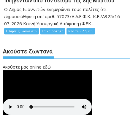
πληγέντων από τον σεισμό της 8ης Μαρτίου
Ο Δήμος Ιωαννιτών ενημερώνει τους πολίτες ότι
δημοσιεύθηκε η υπ’ αριθ. 57073/Δ.Α.Ε.Φ.Κ.-Κ.Ε./Α325/16-
07-2026 Κοινή Υπουργική Απόφαση (ΦΕΚ...
Ειδήσεις Ιωαννίνων
Επικαιρότητα
Νέα των Δήμων
Ακούστε ζωντανά
Ακούστε μας online
εδώ