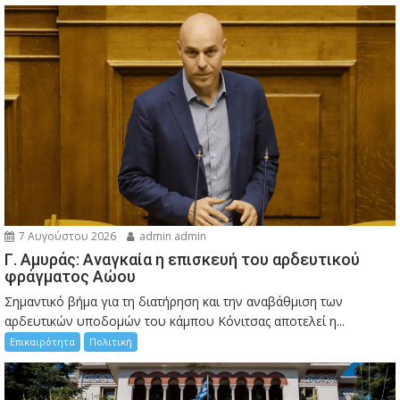
7 Αυγούστου 2026
admin admin
Γ. Αμυράς: Αναγκαία η επισκευή του αρδευτικού
φράγματος Αώου
Σημαντικό βήμα για τη διατήρηση και την αναβάθμιση των
αρδευτικών υποδομών του κάμπου Κόνιτσας αποτελεί η...
Επικαιρότητα
Πολιτική