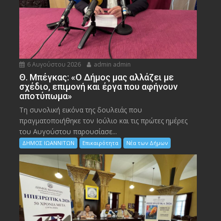
6 Αυγούστου 2026
admin admin
Θ. Μπέγκας: «Ο Δήμος μας αλλάζει με
σχέδιο, επιμονή και έργα που αφήνουν
αποτύπωμα»
Τη συνολική εικόνα της δουλειάς που
πραγματοποιήθηκε τον Ιούλιο και τις πρώτες ημέρες
του Αυγούστου παρουσίασε...
ΔΗΜΟΣ ΙΩΑΝΝΙΤΩΝ
Επικαιρότητα
Νέα των Δήμων