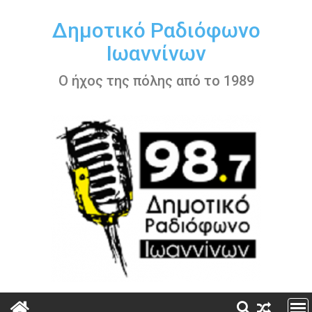
Περάστε
στο
Δημοτικό Ραδιόφωνο
περιεχόμενο
Ιωαννίνων
Ο ήχος της πόλης από το 1989