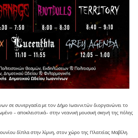
ων σε συνεργασία με τον Δήμο Ιωαννιτών διοργανώνει το
ωμένο – αποκλειστικά– στην νεανική μουσική σκηνή της πόλης
ουνίου δίπλα στην λίμνη, στον χώρο της Πλατείας Μαβίλη.