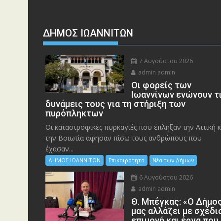
ΔΗΜΟΣ ΙΩΑΝΝΙΤΩΝ
7 Αυγούστου 2026
admin admin
Οι φορείς των
Ιωαννίνων ενώνουν τ
δυνάμεις τους για τη στήριξη των
πυρόπληκτων
Οι καταστροφικές πυρκαγιές που έπληξαν την Αττική κ
την Bοιωτία άφησαν πίσω τους ανθρώπους που
έχασαν...
ΔΗΜΟΣ ΙΩΑΝΝΙΤΩΝ
Επικαιρότητα
Νέα των Δήμων
6 Αυγούστου 2026
admin admin
Θ. Μπέγκας: «Ο Δήμο
μας αλλάζει με σχέδι
επιμονή και έργα που