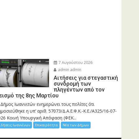
7 Αυγούστου 2026
admin admin
Αιτήσεις για στεγαστική
συνδρομή των
πληγέντων από τον
εισμό της 8ης Μαρτίου
 Δήμος Ιωαννιτών ενημερώνει τους πολίτες ότι
μοσιεύθηκε η υπ’ αριθ. 57073/Δ.Α.Ε.Φ.Κ.-Κ.Ε./Α325/16-07-
026 Κοινή Υπουργική Απόφαση (ΦΕΚ...
ιδήσεις Ιωαννίνων
Επικαιρότητα
Νέα των Δήμων