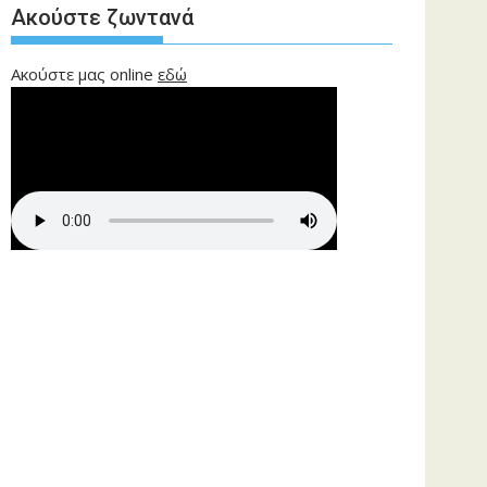
Ακούστε ζωντανά
Ακούστε μας online
εδώ