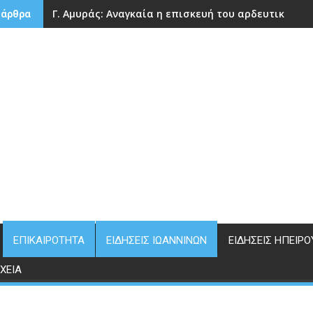
Γ. Αμυράς: Αναγκαία η επισκευή του αρδευτικού 
 άρθρα
ΕΠΙΚΑΙΡΌΤΗΤΑ
ΕΙΔΉΣΕΙΣ ΙΩΑΝΝΊΝΩΝ
ΕΙΔΉΣΕΙΣ ΗΠΕΊΡΟ
ΧΕΊΑ