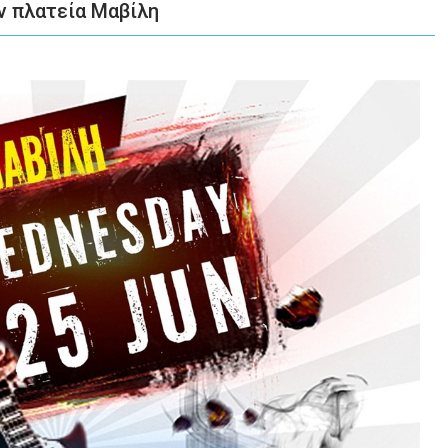
ην πλατεία Μαβίλη