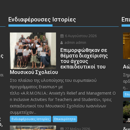
Ενδιαφέρουσες Ιστορίες
Επ
6 Αυγούστου 2026
admin admin
Eπιμορφώθηκαν σε
ις
θέματα διαχείρισης
του άγχους
εκπαιδευτικοί του
Αώ
Μουσικού Σχολείου
αι
Σημ
Στο πλαίσιο της υλοποίησης του ευρωπαϊκού
αρδ
προγράμματος Erasmus+ με
η...
τίτλο «A.R.M.ON.I.A.: Anxiety’s Relief and Management O
Επ
n Inclusive Activities for Teachers and Students», τρεις
εκπαιδευτικοί του Μουσικού Σχολείου Ιωαννίνων
συμμετείχαν...
ς
Ενδιαφέρουσες Ιστορίες
Επικαιρότητα
ο,
27 Μαΐου 2026
δυ