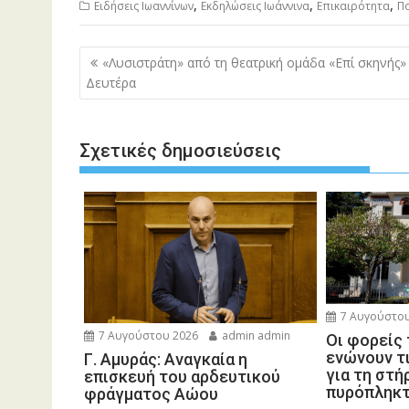
,
,
,
Ειδήσεις Ιωαννίνων
Εκδηλώσεις Ιωάννινα
Επικαιρότητα
Πο
Πλοήγηση
«Λυσιστράτη» από τη θεατρική ομάδα «Επί σκηνής»
άρθρων
Δευτέρα
Σχετικές δημοσιεύσεις
7 Αυγούστου
7 Αυγούστου 2026
admin admin
Οι φορείς
ενώνουν τ
Γ. Αμυράς: Αναγκαία η
για τη στή
επισκευή του αρδευτικού
πυρόπληκ
φράγματος Αώου