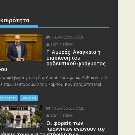
ικαιρότητα
7 Αυγούστου 2026
admin admin
Γ. Αμυράς: Αναγκαία η
επισκευή του
αρδευτικού φράγματος
ου
αντικό βήμα για τη διατήρηση και την αναβάθμιση των
ευτικών υποδομών του κάμπου Κόνιτσας αποτελεί
ικαιρότητα
Πολιτική
7 Αυγούστου 2026
admin admin
Οι φορείς των
Ιωαννίνων ενώνουν τις
νάμεις τους για τη στήριξη των