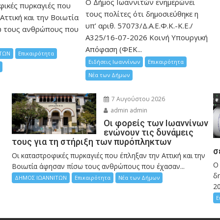
Ο Δήμος Ιωαννιτών ενημερώνει
φικές πυρκαγιές που
τους πολίτες ότι δημοσιεύθηκε η
Αττική και την Bοιωτία
υπ’ αριθ. 57073/Δ.Α.Ε.Φ.Κ.-Κ.Ε./
ω τους ανθρώπους που
Α325/16-07-2026 Κοινή Υπουργική
Απόφαση (ΦΕΚ...
ΤΩΝ
Επικαιρότητα
Ειδήσεις Ιωαννίνων
Επικαιρότητα
Νέα των Δήμων
7 Αυγούστου 2026
admin admin
Οι φορείς των Ιωαννίνων
ενώνουν τις δυνάμεις
τους για τη στήριξη των πυρόπληκτων
σ
Οι καταστροφικές πυρκαγιές που έπληξαν την Αττική και την
Ο
Bοιωτία άφησαν πίσω τους ανθρώπους που έχασαν...
δη
ΔΗΜΟΣ ΙΩΑΝΝΙΤΩΝ
Επικαιρότητα
Νέα των Δήμων
2
Ε