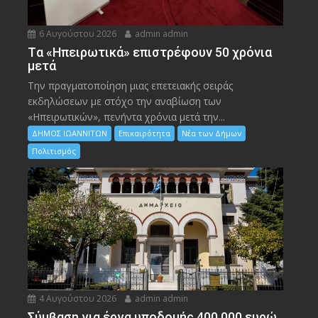
6 Αυγούστου 2026
admin admin
Tα «Ηπειρωτικά» επιστρέφουν 50 χρόνια
μετά
Την πραγματοποίηση μιας επετειακής σειράς
εκδηλώσεων με στόχο την αναβίωση των
«Ηπειρωτικών», πενήντα χρόνια μετά την...
ΔΗΜΟΣ ΙΩΑΝΝΙΤΩΝ
Επικαιρότητα
Νέα των Δήμων
Πολιτισμός
4 Αυγούστου 2026
admin admin
Σύμβαση για έργα υποδομής 400.000 ευρώ