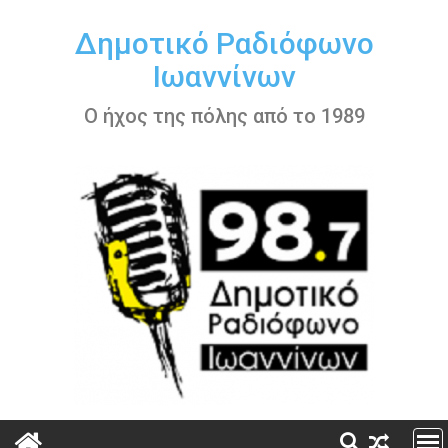
Περάστε
στο
Δημοτικό Ραδιόφωνο
περιεχόμενο
Ιωαννίνων
Ο ήχος της πόλης από το 1989