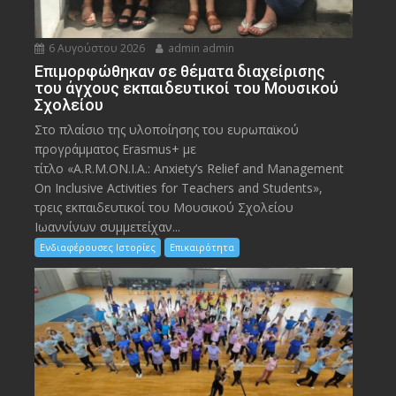
6 Αυγούστου 2026
admin admin
Eπιμορφώθηκαν σε θέματα διαχείρισης
του άγχους εκπαιδευτικοί του Μουσικού
Σχολείου
Στο πλαίσιο της υλοποίησης του ευρωπαϊκού
προγράμματος Erasmus+ με
τίτλο «A.R.M.ON.I.A.: Anxiety’s Relief and Management
On Inclusive Activities for Teachers and Students»,
τρεις εκπαιδευτικοί του Μουσικού Σχολείου
Ιωαννίνων συμμετείχαν...
Ενδιαφέρουσες Ιστορίες
Επικαιρότητα