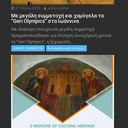
27 Μαΐου 2026
admin admin
Με μεγάλη συμμετοχή και χαμόγελα τα
“Geri Olympics” στα Ιωάννινα
Με ιδιαίτερη επιτυχία και μεγάλη συμμετοχή
πραγματοποιήθηκαν για δεύτερη συνεχόμενη χρονιά
τα “Geri Olympics”, η ξεχωριστή...
ΔΗΜΟΣ ΙΩΑΝΝΙΤΩΝ
Ενδιαφέρουσες Ιστορίες