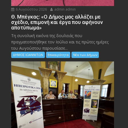
6 Αυγούστου 2026
admin admin
Θ. Μπέγκας: «Ο Δήμος μας αλλάζει με
σχέδιο, επιμονή και έργα που αφήνουν
αποτύπωμα»
Τη συνολική εικόνα της δουλειάς που
πραγματοποιήθηκε τον Ιούλιο και τις πρώτες ημέρες
του Αυγούστου παρουσίασε...
ΔΗΜΟΣ ΙΩΑΝΝΙΤΩΝ
Επικαιρότητα
Νέα των Δήμων