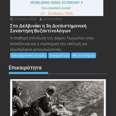
20 Μαΐου 2026
admin admin
Στο Δελβινάκι η 3η Διεπιστημονική
Συνάντηση Βυζαντινολόγων
Η σταθερή επένδυση του Δήμου Πωγωνίου στην
εκπαίδευση και η στρατηγική του επιλογή για
εξωστρέφεια μετουσιώνονται...
Ενδιαφέρουσες Ιστορίες
Επικαιρότητα
Νέα των Δήμων
Επικαιρότητα