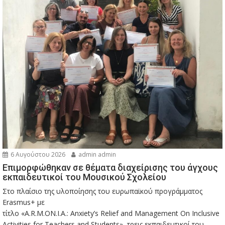
6 Αυγούστου 2026
admin admin
Eπιμορφώθηκαν σε θέματα διαχείρισης του άγχους
εκπαιδευτικοί του Μουσικού Σχολείου
Στο πλαίσιο της υλοποίησης του ευρωπαϊκού προγράμματος
Erasmus+ με
τίτλο «A.R.M.ON.I.A.: Anxiety’s Relief and Management On Inclusive
Activities for Teachers and Students», τρεις εκπαιδευτικοί του