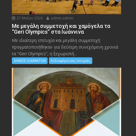
27 Μαΐου 2026
admin admin
Με μεγάλη συμμετοχή και χαμόγελα τα
“Geri Olympics” στα Ιωάννινα
Με ιδιαίτερη επιτυχία και μεγάλη συμμετοχή
πραγματοποιήθηκαν για δεύτερη συνεχόμενη χρονιά
τα “Geri Olympics”, η ξεχωριστή...
ΔΗΜΟΣ ΙΩΑΝΝΙΤΩΝ
Ενδιαφέρουσες Ιστορίες