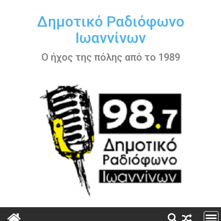
Περάστε
στο
Δημοτικό Ραδιόφωνο
περιεχόμενο
Ιωαννίνων
Ο ήχος της πόλης από το 1989