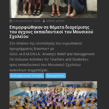
6 Αυγούστου 2026
admin admin
Eπιμορφώθηκαν σε θέματα διαχείρισης
του άγχους εκπαιδευτικοί του Μουσικού
Σχολείου
Στο πλαίσιο της υλοποίησης του ευρωπαϊκού
προγράμματος Erasmus+ με
τίτλο «A.R.M.ON.I.A.: Anxiety’s Relief and Management
On Inclusive Activities for Teachers and Students»,
τρεις εκπαιδευτικοί του Μουσικού Σχολείου
Ιωαννίνων συμμετείχαν...
Ενδιαφέρουσες Ιστορίες
Επικαιρότητα