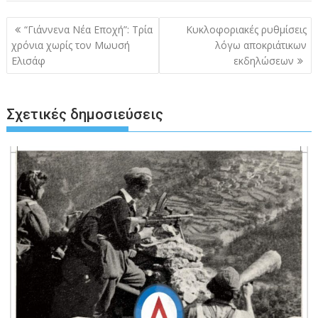
Πλοήγηση
“Γιάννενα Νέα Εποχή”: Τρία
Κυκλοφοριακές ρυθμίσεις
άρθρων
χρόνια χωρίς τον Μωυσή
λόγω αποκριάτικων
Ελισάφ
εκδηλώσεων
Σχετικές δημοσιεύσεις