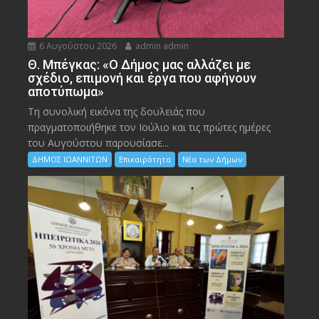
6 Αυγούστου 2026
admin admin
Θ. Μπέγκας: «Ο Δήμος μας αλλάζει με
σχέδιο, επιμονή και έργα που αφήνουν
αποτύπωμα»
Τη συνολική εικόνα της δουλειάς που
πραγματοποιήθηκε τον Ιούλιο και τις πρώτες ημέρες
του Αυγούστου παρουσίασε...
ΔΗΜΟΣ ΙΩΑΝΝΙΤΩΝ
Επικαιρότητα
Νέα των Δήμων