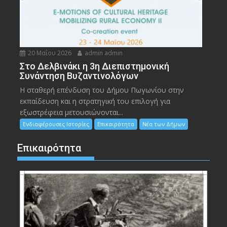
20 Μαΐου 2026
admin admin
Στο Δελβινάκι η 3η Διεπιστημονική
Συνάντηση Βυζαντινολόγων
Η σταθερή επένδυση του Δήμου Πωγωνίου στην
εκπαίδευση και η στρατηγική του επιλογή για
εξωστρέφεια μετουσιώνονται...
Ενδιαφέρουσες Ιστορίες
Επικαιρότητα
Νέα των Δήμων
Επικαιρότητα