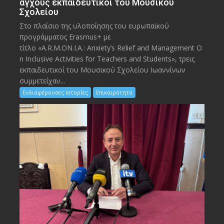
άγχους εκπαιδευτικοί του Μουσικού
Σχολείου
Στο πλαίσιο της υλοποίησης του ευρωπαϊκού
προγράμματος Erasmus+ με
τίτλο «A.R.M.ON.I.A.: Anxiety’s Relief and Management O
n Inclusive Activities for Teachers and Students», τρεις
εκπαιδευτικοί του Μουσικού Σχολείου Ιωαννίνων
συμμετείχαν...
Ενδιαφέρουσες Ιστορίες
Επικαιρότητα