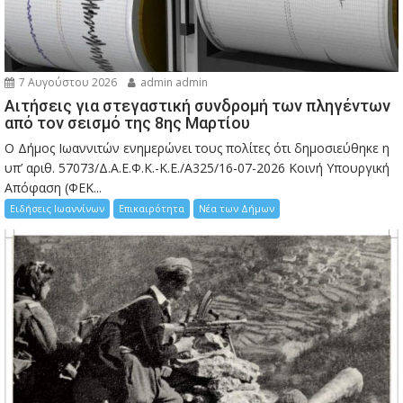
7 Αυγούστου 2026
admin admin
Αιτήσεις για στεγαστική συνδρομή των πληγέντων
από τον σεισμό της 8ης Μαρτίου
Ο Δήμος Ιωαννιτών ενημερώνει τους πολίτες ότι δημοσιεύθηκε η
υπ’ αριθ. 57073/Δ.Α.Ε.Φ.Κ.-Κ.Ε./Α325/16-07-2026 Κοινή Υπουργική
Απόφαση (ΦΕΚ...
Ειδήσεις Ιωαννίνων
Επικαιρότητα
Νέα των Δήμων