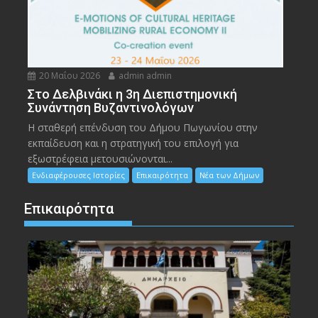
20 Μαΐου 2026
admin admin
Στο Δελβινάκι η 3η Διεπιστημονική
Συνάντηση Βυζαντινολόγων
Η σταθερή επένδυση του Δήμου Πωγωνίου στην
εκπαίδευση και η στρατηγική του επιλογή για
εξωστρέφεια μετουσιώνονται...
Ενδιαφέρουσες Ιστορίες
Επικαιρότητα
Νέα των Δήμων
Επικαιρότητα