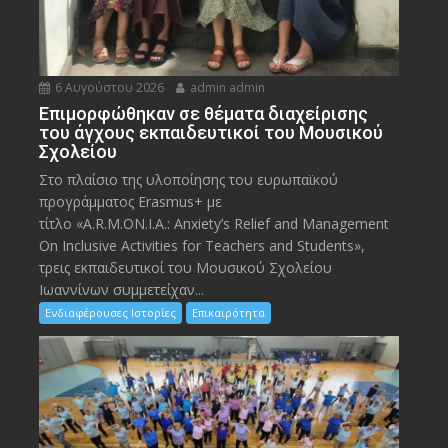
6 Αυγούστου 2026
admin admin
Eπιμορφώθηκαν σε θέματα διαχείρισης
του άγχους εκπαιδευτικοί του Μουσικού
Σχολείου
Στο πλαίσιο της υλοποίησης του ευρωπαϊκού
προγράμματος Erasmus+ με
τίτλο «A.R.M.ON.I.A.: Anxiety’s Relief and Management
On Inclusive Activities for Teachers and Students»,
τρεις εκπαιδευτικοί του Μουσικού Σχολείου
Ιωαννίνων συμμετείχαν...
Ενδιαφέρουσες Ιστορίες
Επικαιρότητα