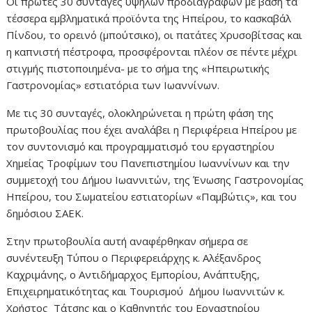
Οι πρώτες 30 συνταγές υψηλών προδιαγραφών με βάση τα
τέσσερα εμβληματικά προϊόντα της Ηπείρου, το κασκαβάλ
Πίνδου, το ορεινό (μπούτσικο), οι πατάτες Χρυσοβίτσας και
η καπνιστή πέστροφα, προσφέρονται πλέον σε πέντε μέχρι
στιγμής πιστοποιημένα- με το σήμα της «Ηπειρωτικής
Γαστρονομίας» εστιατόρια των Ιωαννίνων.
Με τις 30 συνταγές, ολοκληρώνεται η πρώτη φάση της
πρωτοβουλίας που έχει αναλάβει η Περιφέρεια Ηπείρου με
τον συντονισμό και προγραμματισμό του εργαστηρίου
Χημείας Τροφίμων του Πανεπιστημίου Ιωαννίνων και την
συμμετοχή του Δήμου Ιωαννιτών, της Ένωσης Γαστρονομίας
Ηπείρου, του Σωματείου εστιατορίων «Παμβώτις», και του
δημόσιου ΣΑΕΚ.
Στην πρωτοβουλία αυτή αναφέρθηκαν σήμερα σε
συνέντευξη Τύπου ο Περιφερειάρχης κ. Αλέξανδρος
Καχριμάνης, ο Αντιδήμαρχος Εμπορίου, Ανάπτυξης,
Επιχειρηματικότητας και Τουρισμού Δήμου Ιωαννιτών κ.
Χρήστος Τάτσης και ο Καθηγητής του Εργαστηρίου