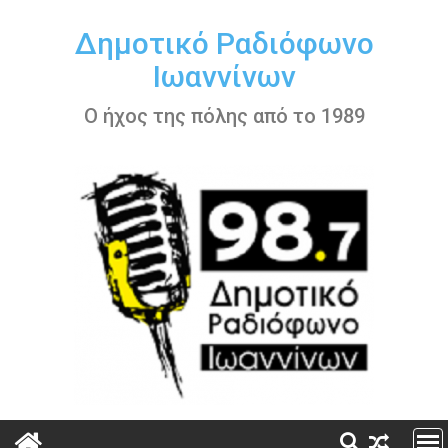
Περάστε
στο
Δημοτικό Ραδιόφωνο
περιεχόμενο
Ιωαννίνων
Ο ήχος της πόλης από το 1989