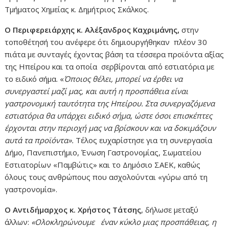
Τμήματος Χημείας κ. Δημήτριος Σκάλκος.
Ο Περιφερειάρχης κ. Αλέξανδρος Καχριμάνης,
στην
τοποθέτησή του ανέφερε ότι δημιουργήθηκαν πλέον 30
πιάτα με συνταγές έχοντας βάση τα τέσσερα προϊόντα αξίας
της Ηπείρου και τα οποία σερβίρονται από εστιατόρια με
το ειδικό σήμα. «
Όποιος θέλει, μπορεί να έρθει να
συνεργαστεί μαζί μας, και αυτή η προσπάθεια είναι
γαστρονομική ταυτότητα της Ηπείρου. Στα συνεργαζόμενα
εστιατόρια θα υπάρχει ειδικό σήμα, ώστε όσοι επισκέπτες
έρχονται στην περιοχή μας να βρίσκουν και να δοκιμάζουν
αυτά τα προϊόντα».
Τέλος ευχαρίστησε για τη συνεργασία
Δήμο, Πανεπιστήμιο, Ένωση Γαστρονομίας, Σωματείου
Εστιατορίων «Παμβώτις» και το Δημόσιο ΣΑΕΚ, καθώς
όλους τους ανθρώπους που ασχολούνται «γύρω από τη
γαστρονομία».
Ο Αντιδήμαρχος κ. Χρήστος Τάτσης
, δήλωσε μεταξύ
άλλων:
«Ολοκληρώνουμε έναν κύκλο μιας προσπάθειας, η