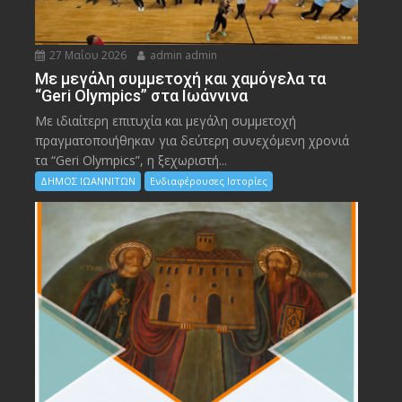
27 Μαΐου 2026
admin admin
Με μεγάλη συμμετοχή και χαμόγελα τα
“Geri Olympics” στα Ιωάννινα
Με ιδιαίτερη επιτυχία και μεγάλη συμμετοχή
πραγματοποιήθηκαν για δεύτερη συνεχόμενη χρονιά
τα “Geri Olympics”, η ξεχωριστή...
ΔΗΜΟΣ ΙΩΑΝΝΙΤΩΝ
Ενδιαφέρουσες Ιστορίες