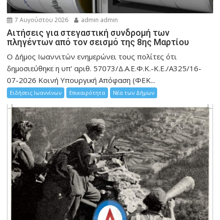
7 Αυγούστου 2026
admin admin
Αιτήσεις για στεγαστική συνδρομή των
πληγέντων από τον σεισμό της 8ης Μαρτίου
Ο Δήμος Ιωαννιτών ενημερώνει τους πολίτες ότι
δημοσιεύθηκε η υπ’ αριθ. 57073/Δ.Α.Ε.Φ.Κ.-Κ.Ε./Α325/16-
07-2026 Κοινή Υπουργική Απόφαση (ΦΕΚ...
Ειδήσεις Ιωαννίνων
Επικαιρότητα
Νέα των Δήμων