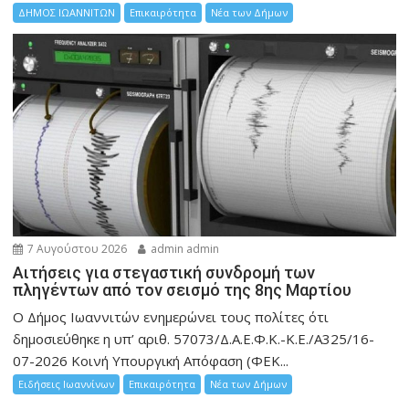
ΔΗΜΟΣ ΙΩΑΝΝΙΤΩΝ
Επικαιρότητα
Νέα των Δήμων
7 Αυγούστου 2026
admin admin
Αιτήσεις για στεγαστική συνδρομή των
πληγέντων από τον σεισμό της 8ης Μαρτίου
Ο Δήμος Ιωαννιτών ενημερώνει τους πολίτες ότι
δημοσιεύθηκε η υπ’ αριθ. 57073/Δ.Α.Ε.Φ.Κ.-Κ.Ε./Α325/16-
07-2026 Κοινή Υπουργική Απόφαση (ΦΕΚ...
Ειδήσεις Ιωαννίνων
Επικαιρότητα
Νέα των Δήμων