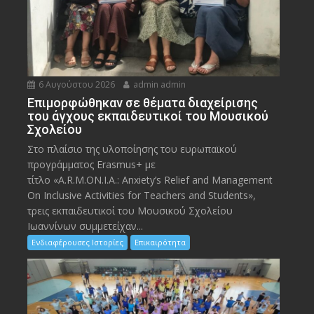
6 Αυγούστου 2026
admin admin
Eπιμορφώθηκαν σε θέματα διαχείρισης
του άγχους εκπαιδευτικοί του Μουσικού
Σχολείου
Στο πλαίσιο της υλοποίησης του ευρωπαϊκού
προγράμματος Erasmus+ με
τίτλο «A.R.M.ON.I.A.: Anxiety’s Relief and Management
On Inclusive Activities for Teachers and Students»,
τρεις εκπαιδευτικοί του Μουσικού Σχολείου
Ιωαννίνων συμμετείχαν...
Ενδιαφέρουσες Ιστορίες
Επικαιρότητα