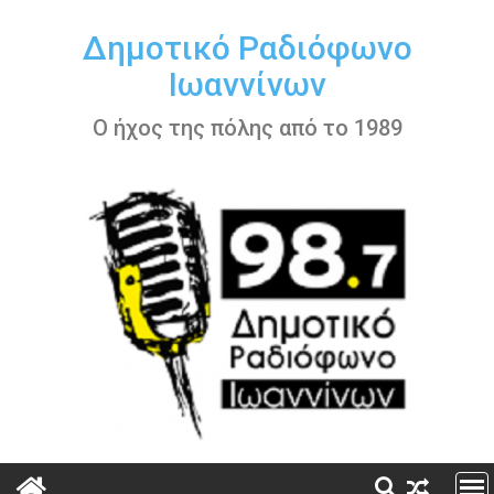
Περάστε
στο
Δημοτικό Ραδιόφωνο
περιεχόμενο
Ιωαννίνων
Ο ήχος της πόλης από το 1989