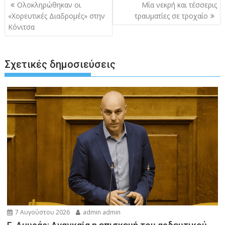
Πλοήγηση
Ολοκληρώθηκαν οι
Μία νεκρή και τέσσερις
άρθρων
«Χορευτικές Διαδρομές» στην
τραυματίες σε τροχαίο
Κόνιτσα
Σχετικές δημοσιεύσεις
7 Αυγούστου 2026
admin admin