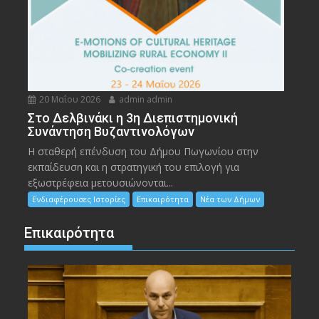
20 Μαΐου 2026
admin admin
Στο Δελβινάκι η 3η Διεπιστημονική
Συνάντηση Βυζαντινολόγων
Η σταθερή επένδυση του Δήμου Πωγωνίου στην
εκπαίδευση και η στρατηγική του επιλογή για
εξωστρέφεια μετουσιώνονται...
Ενδιαφέρουσες Ιστορίες
Επικαιρότητα
Νέα των Δήμων
Επικαιρότητα