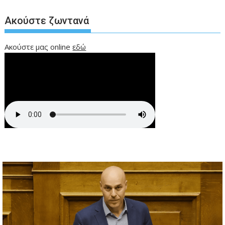
Ακούστε ζωντανά
Ακούστε μας online
εδώ