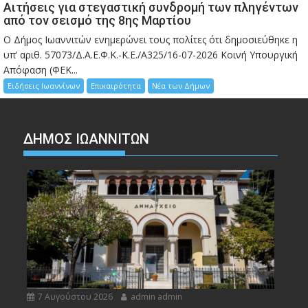
Αιτήσεις για στεγαστική συνδρομή των πληγέντων
από τον σεισμό της 8ης Μαρτίου
Ο Δήμος Ιωαννιτών ενημερώνει τους πολίτες ότι δημοσιεύθηκε η
υπ’ αριθ. 57073/Δ.Α.Ε.Φ.Κ.-Κ.Ε./Α325/16-07-2026 Κοινή Υπουργική
Απόφαση (ΦΕΚ...
Ειδήσεις Ιωαννίνων
Επικαιρότητα
Νέα των Δήμων
ΔΗΜΟΣ ΙΩΑΝΝΙΤΩΝ
7 Αυγούστου 2026
admin admin