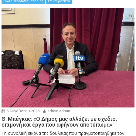
Ενδιαφέρουσες Ιστορίες
Επικαιρότητα
6 Αυγούστου 2026
admin admin
Θ. Μπέγκας: «Ο Δήμος μας αλλάζει με σχέδιο,
επιμονή και έργα που αφήνουν αποτύπωμα»
Τη συνολική εικόνα της δουλειάς που πραγματοποιήθηκε τον