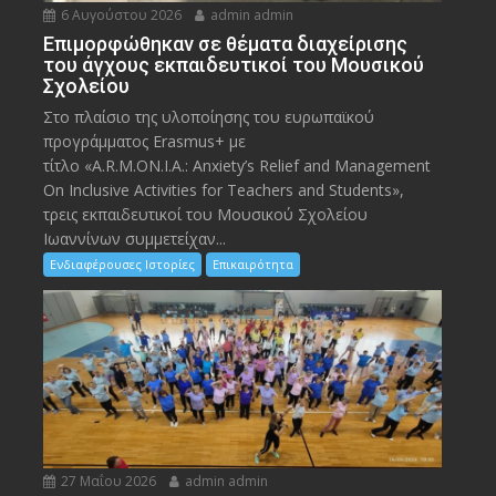
6 Αυγούστου 2026
admin admin
Eπιμορφώθηκαν σε θέματα διαχείρισης
του άγχους εκπαιδευτικοί του Μουσικού
Σχολείου
Στο πλαίσιο της υλοποίησης του ευρωπαϊκού
προγράμματος Erasmus+ με
τίτλο «A.R.M.ON.I.A.: Anxiety’s Relief and Management
On Inclusive Activities for Teachers and Students»,
τρεις εκπαιδευτικοί του Μουσικού Σχολείου
Ιωαννίνων συμμετείχαν...
Ενδιαφέρουσες Ιστορίες
Επικαιρότητα
27 Μαΐου 2026
admin admin