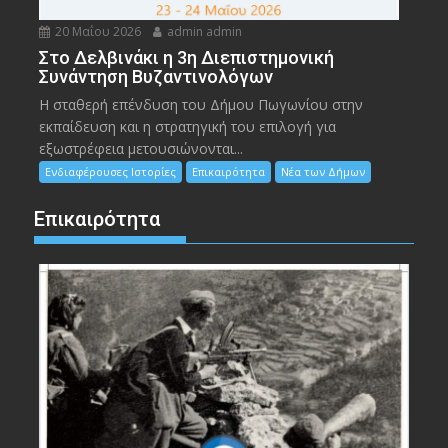
20 Μαΐου 2026
admin admin
Στο Δελβινάκι η 3η Διεπιστημονική
Συνάντηση Βυζαντινολόγων
Η σταθερή επένδυση του Δήμου Πωγωνίου στην
εκπαίδευση και η στρατηγική του επιλογή για
εξωστρέφεια μετουσιώνονται...
Ενδιαφέρουσες Ιστορίες
Επικαιρότητα
Νέα των Δήμων
Επικαιρότητα