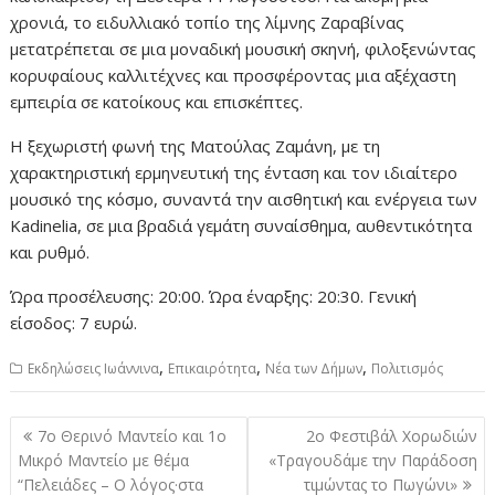
χρονιά, το ειδυλλιακό τοπίο της λίμνης Ζαραβίνας
μετατρέπεται σε μια μοναδική μουσική σκηνή, φιλοξενώντας
κορυφαίους καλλιτέχνες και προσφέροντας μια αξέχαστη
εμπειρία σε κατοίκους και επισκέπτες.
Η ξεχωριστή φωνή της Ματούλας Ζαμάνη, με τη
χαρακτηριστική ερμηνευτική της ένταση και τον ιδιαίτερο
μουσικό της κόσμο, συναντά την αισθητική και ενέργεια των
Kadinelia, σε μια βραδιά γεμάτη συναίσθημα, αυθεντικότητα
και ρυθμό.
Ώρα προσέλευσης: 20:00. Ώρα έναρξης: 20:30. Γενική
είσοδος: 7 ευρώ.
,
,
,
Εκδηλώσεις Ιωάννινα
Επικαιρότητα
Νέα των Δήμων
Πολιτισμός
Πλοήγηση
7ο Θερινό Μαντείο και 1ο
2ο Φεστιβάλ Χορωδιών
άρθρων
Μικρό Μαντείο με θέμα
«Τραγουδάμε την Παράδοση
“Πελειάδες – Ο λόγος·στα
τιμώντας το Πωγώνι»