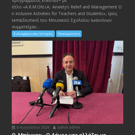
προγράμματος Erasmus+ με
τίτλο «A.R.M.ON.I.A.: Anxiety’s Relief and Management O
n Inclusive Activities for Teachers and Students», τρεις
εκπαιδευτικοί του Μουσικού Σχολείου Ιωαννίνων
συμμετείχαν...
Ενδιαφέρουσες Ιστορίες
Επικαιρότητα
6 Αυγούστου 2026
admin admin