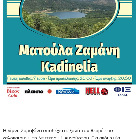
Η λίμνη Ζαραβίνα υποδέχεται ξανά τον θεσμό του
καλοκαιριού, τη Δευτέρα 11 Αυγούστου. Για ακόμη μία