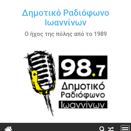
Περάστε
στο
Δημοτικό Ραδιόφωνο
περιεχόμενο
Ιωαννίνων
Ο ήχος της πόλης από το 1989