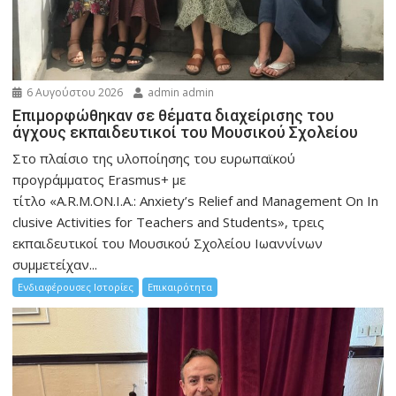
6 Αυγούστου 2026
admin admin
Eπιμορφώθηκαν σε θέματα διαχείρισης του
άγχους εκπαιδευτικοί του Μουσικού Σχολείου
Στο πλαίσιο της υλοποίησης του ευρωπαϊκού
προγράμματος Erasmus+ με
τίτλο «A.R.M.ON.I.A.: Anxiety’s Relief and Management On In
clusive Activities for Teachers and Students», τρεις
εκπαιδευτικοί του Μουσικού Σχολείου Ιωαννίνων
συμμετείχαν...
Ενδιαφέρουσες Ιστορίες
Επικαιρότητα