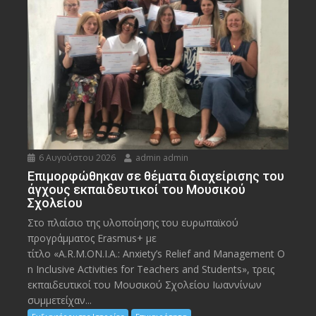
6 Αυγούστου 2026
admin admin
Eπιμορφώθηκαν σε θέματα διαχείρισης του
άγχους εκπαιδευτικοί του Μουσικού
Σχολείου
Στο πλαίσιο της υλοποίησης του ευρωπαϊκού
προγράμματος Erasmus+ με
τίτλο «A.R.M.ON.I.A.: Anxiety’s Relief and Management O
n Inclusive Activities for Teachers and Students», τρεις
εκπαιδευτικοί του Μουσικού Σχολείου Ιωαννίνων
συμμετείχαν...