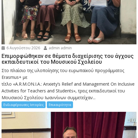
6 Αυγούστου 2026
admin admin
Eπιμορφώθηκαν σε θέματα διαχείρισης του άγχους
εκπαιδευτικοί του Μουσικού Σχολείου
Στο πλαίσιο της υλοποίησης του ευρωπαϊκού προγράμματος
Erasmus+ με
τίτλο «A.R.M.ON.I.A.: Anxiety’s Relief and Management On Inclusive
Activities for Teachers and Students», τρεις εκπαιδευτικοί του
Μουσικού Σχολείου Ιωαννίνων συμμετείχαν...
Ενδιαφέρουσες Ιστορίες
Επικαιρότητα