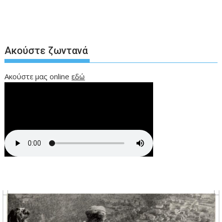
Ακούστε ζωντανά
Ακούστε μας online
εδώ