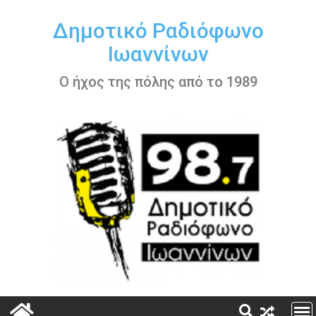
Περάστε
στο
Δημοτικό Ραδιόφωνο
περιεχόμενο
Ιωαννίνων
Ο ήχος της πόλης από το 1989