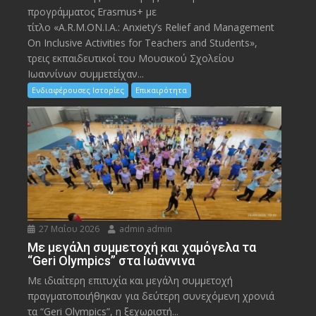
προγράμματος Erasmus+ με
τίτλο «A.R.M.ON.I.A.: Anxiety’s Relief and Management
On Inclusive Activities for Teachers and Students»,
τρεις εκπαιδευτικοί του Μουσικού Σχολείου
Ιωαννίνων συμμετείχαν...
Ενδιαφέρουσες Ιστορίες
Επικαιρότητα
27 Μαΐου 2026
admin admin
Με μεγάλη συμμετοχή και χαμόγελα τα
“Geri Olympics” στα Ιωάννινα
Με ιδιαίτερη επιτυχία και μεγάλη συμμετοχή
πραγματοποιήθηκαν για δεύτερη συνεχόμενη χρονιά
τα “Geri Olympics”, η ξεχωριστή...