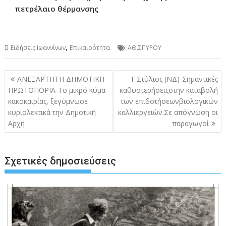
πετρέλαιο θέρμανσης
,
Ειδήσεις Ιωαννίνων
Επικαιρότητα
ΑΘ.ΣΠΥΡΟΥ
Πλοήγηση
ΑΝΕΞΑΡΤΗΤΗ ΔΗΜΟΤΙΚΗ
Γ.Στύλιος (ΝΔ)-Σημαντικές
άρθρων
ΠΡΩΤΟΠΟΡΙΑ-Το μικρό κύμα
καθυστερήσειςστην καταβολή
κακοκαιρίας, ξεγύμνωσε
των επιδοτήσεωνβιολογικών
κυριολεκτικά την Δημοτική
καλλιεργειών.Σε απόγνωση οι
Αρχή
παραγωγοί
Σχετικές δημοσιεύσεις