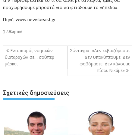
την Περιφέρεια και το τι θα κάνει με τα λεφτά, εμείς θα
προχωρήσουμε μπροστά για να φτιάξουμε το γήπεδο».
Πηγή: www.newsbeast.gr
Αθλητικά
Πλοήγηση
Εντοπισμός νοητικών
Σύνταγμα -«Δεν εκβιαζόμαστε.
άρθρων
διαταραχών σε… σούπερ
Δεν υποκύπτουμε. Δεν
μάρκετ
φοβόμαστε. Δεν κάνουμε
πίσω. Νικάμε»
Σχετικές δημοσιεύσεις