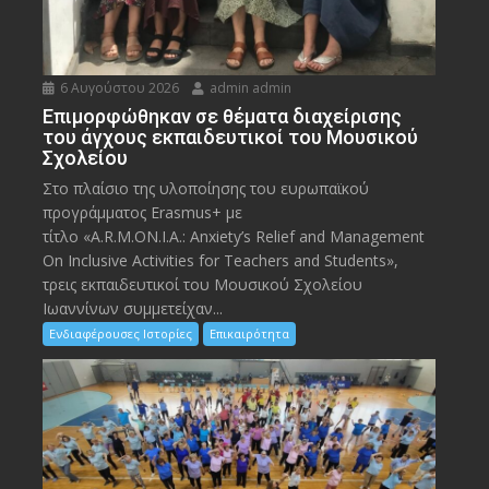
6 Αυγούστου 2026
admin admin
Eπιμορφώθηκαν σε θέματα διαχείρισης
του άγχους εκπαιδευτικοί του Μουσικού
Σχολείου
Στο πλαίσιο της υλοποίησης του ευρωπαϊκού
προγράμματος Erasmus+ με
τίτλο «A.R.M.ON.I.A.: Anxiety’s Relief and Management
On Inclusive Activities for Teachers and Students»,
τρεις εκπαιδευτικοί του Μουσικού Σχολείου
Ιωαννίνων συμμετείχαν...
Ενδιαφέρουσες Ιστορίες
Επικαιρότητα