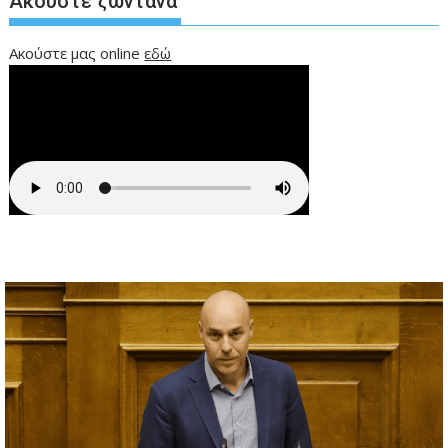
Ακούστε ζωντανά
Ακούστε μας online
εδώ