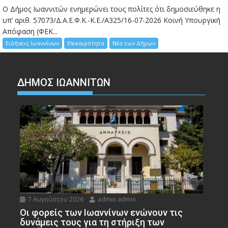
Ο Δήμος Ιωαννιτών ενημερώνει τους πολίτες ότι δημοσιεύθηκε η
υπ’ αριθ. 57073/Δ.Α.Ε.Φ.Κ.-Κ.Ε./Α325/16-07-2026 Κοινή Υπουργική
Απόφαση (ΦΕΚ...
Ειδήσεις Ιωαννίνων
Επικαιρότητα
Νέα των Δήμων
ΔΗΜΟΣ ΙΩΑΝΝΙΤΩΝ
7 Αυγούστου 2026
admin admin
Οι φορείς των Ιωαννίνων ενώνουν τις
δυνάμεις τους για τη στήριξη των