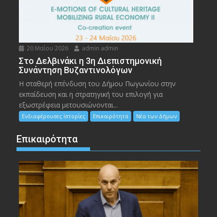
20 Μαΐου 2026
admin admin
Στο Δελβινάκι η 3η Διεπιστημονική
Συνάντηση Βυζαντινολόγων
Η σταθερή επένδυση του Δήμου Πωγωνίου στην
εκπαίδευση και η στρατηγική του επιλογή για
εξωστρέφεια μετουσιώνονται...
Ενδιαφέρουσες Ιστορίες
Επικαιρότητα
Νέα των Δήμων
Επικαιρότητα