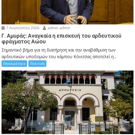
7 Αυγούστου 2026
admin admin
Γ. Αμυράς: Αναγκαία η επισκευή του αρδευτικού
φράγματος Αώου
Σημαντικό βήμα για τη διατήρηση και την αναβάθμιση των
αρδευτικών υποδομών του κάμπου Κόνιτσας αποτελεί η...
Επικαιρότητα
Πολιτική