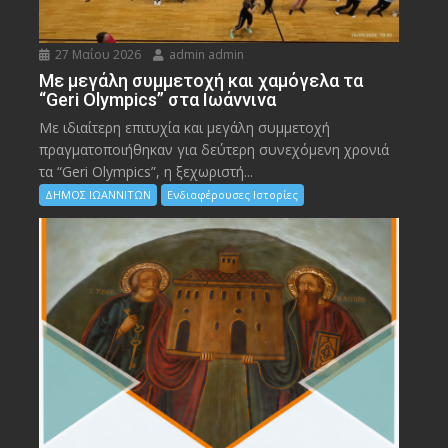
27 Μαΐου 2026
admin admin
Με μεγάλη συμμετοχή και χαμόγελα τα
“Geri Olympics” στα Ιωάννινα
Με ιδιαίτερη επιτυχία και μεγάλη συμμετοχή
πραγματοποιήθηκαν για δεύτερη συνεχόμενη χρονιά
τα “Geri Olympics”, η ξεχωριστή...
ΔΗΜΟΣ ΙΩΑΝΝΙΤΩΝ
Ενδιαφέρουσες Ιστορίες