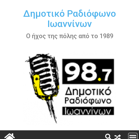
Περάστε
στο
Δημοτικό Ραδιόφωνο
περιεχόμενο
Ιωαννίνων
Ο ήχος της πόλης από το 1989