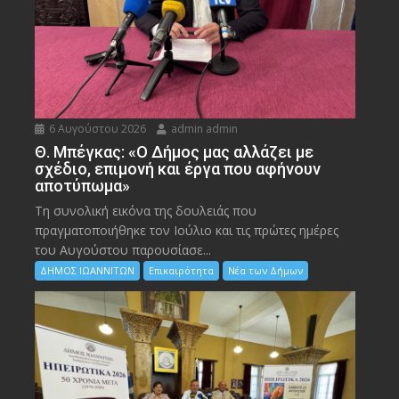
6 Αυγούστου 2026
admin admin
Θ. Μπέγκας: «Ο Δήμος μας αλλάζει με
σχέδιο, επιμονή και έργα που αφήνουν
αποτύπωμα»
Τη συνολική εικόνα της δουλειάς που
πραγματοποιήθηκε τον Ιούλιο και τις πρώτες ημέρες
του Αυγούστου παρουσίασε...
ΔΗΜΟΣ ΙΩΑΝΝΙΤΩΝ
Επικαιρότητα
Νέα των Δήμων