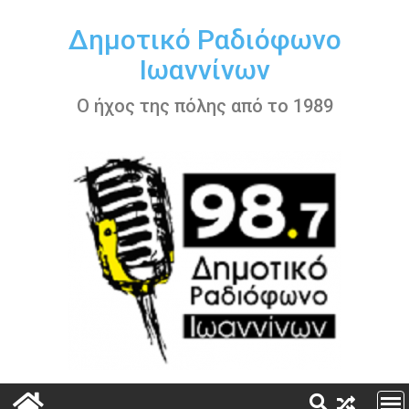
Περάστε
στο
Δημοτικό Ραδιόφωνο
περιεχόμενο
Ιωαννίνων
Ο ήχος της πόλης από το 1989