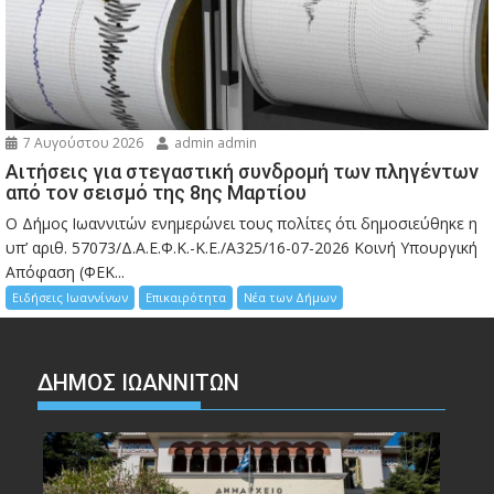
7 Αυγούστου 2026
admin admin
Αιτήσεις για στεγαστική συνδρομή των πληγέντων
από τον σεισμό της 8ης Μαρτίου
Ο Δήμος Ιωαννιτών ενημερώνει τους πολίτες ότι δημοσιεύθηκε η
υπ’ αριθ. 57073/Δ.Α.Ε.Φ.Κ.-Κ.Ε./Α325/16-07-2026 Κοινή Υπουργική
Απόφαση (ΦΕΚ...
Ειδήσεις Ιωαννίνων
Επικαιρότητα
Νέα των Δήμων
ΔΗΜΟΣ ΙΩΑΝΝΙΤΩΝ