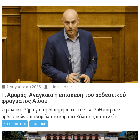
7 Αυγούστου 2026
admin admin
Γ. Αμυράς: Αναγκαία η επισκευή του αρδευτικού
φράγματος Αώου
Σημαντικό βήμα για τη διατήρηση και την αναβάθμιση των
αρδευτικών υποδομών του κάμπου Κόνιτσας αποτελεί η...
Επικαιρότητα
Πολιτική