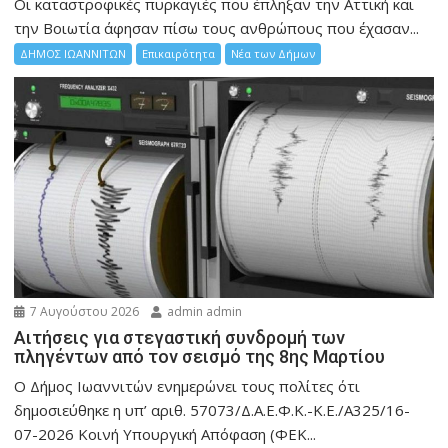
Οι καταστροφικές πυρκαγιές που έπληξαν την Αττική και
την Bοιωτία άφησαν πίσω τους ανθρώπους που έχασαν...
ΔΗΜΟΣ ΙΩΑΝΝΙΤΩΝ
Επικαιρότητα
Νέα των Δήμων
7 Αυγούστου 2026
admin admin
Αιτήσεις για στεγαστική συνδρομή των
πληγέντων από τον σεισμό της 8ης Μαρτίου
Ο Δήμος Ιωαννιτών ενημερώνει τους πολίτες ότι
δημοσιεύθηκε η υπ’ αριθ. 57073/Δ.Α.Ε.Φ.Κ.-Κ.Ε./Α325/16-
07-2026 Κοινή Υπουργική Απόφαση (ΦΕΚ...