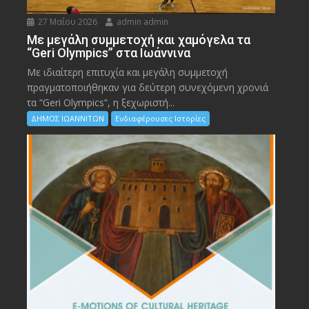
27 Μαΐου 2026
admin admin
Με μεγάλη συμμετοχή και χαμόγελα τα
“Geri Olympics” στα Ιωάννινα
Με ιδιαίτερη επιτυχία και μεγάλη συμμετοχή
πραγματοποιήθηκαν για δεύτερη συνεχόμενη χρονιά
τα “Geri Olympics”, η ξεχωριστή...
ΔΗΜΟΣ ΙΩΑΝΝΙΤΩΝ
Ενδιαφέρουσες Ιστορίες