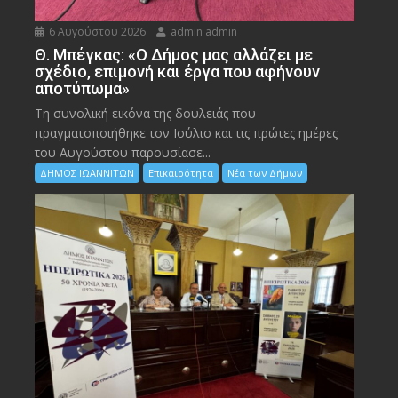
6 Αυγούστου 2026
admin admin
Θ. Μπέγκας: «Ο Δήμος μας αλλάζει με
σχέδιο, επιμονή και έργα που αφήνουν
αποτύπωμα»
Τη συνολική εικόνα της δουλειάς που
πραγματοποιήθηκε τον Ιούλιο και τις πρώτες ημέρες
του Αυγούστου παρουσίασε...
ΔΗΜΟΣ ΙΩΑΝΝΙΤΩΝ
Επικαιρότητα
Νέα των Δήμων