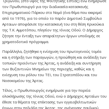
Τριγώνου, (στο ύψος της Φοιτητικής Εστίας) ενώ ενημέρωσε
τον Πρωθυπουργό για την διαδικασία κατασκευής
Επιχειρηματικού Πάρκου στο Νομό (ένα θέμα που εκκρεμεί
από το 1976), για το οποίο το παρόν Δημοτικό Συμβούλιο
Αρταιων αποφάσισε την κατασκευή του στη θέση Κρικούκια
της Τ.Κ. Αμμοτόπου, πλησίον της Ιόνιας Οδού. Ο Δήμαρχος
ζήτησε την ένταξη των απαραίτητων έργων υποδομής σε
χρηματοδοτικό πρόγραμμα.
Παράλληλα, ζητήθηκε η ενίσχυση του πρωτογενούς τομέα
και η στήριξη των παραγωγών, η προώθηση και ανάδειξη των
τοπικών προϊόντων της Άρτας, η ανάδειξη και συντήρηση
των Βυζαντινών Μνημείων της περιοχής, καθώς και η
ενίσχυση του ρόλου του ΤΕΙ, του Στρατοπέδου και του
Νοσοκομείου της Άρτας.
Τέλος, ο Πρωθυπουργός ενημέρωσε για την πορεία
ολοκλήρωσης της Ιόνιας Οδού, ενώ ο Δήμαρχος Αρταίων του
έθεσε τα θέματα της επέκτασης των εγγειοβελτιωτικών
έργων στην πεδιάδα της Άρτας, της ανέγερσης παιδικού