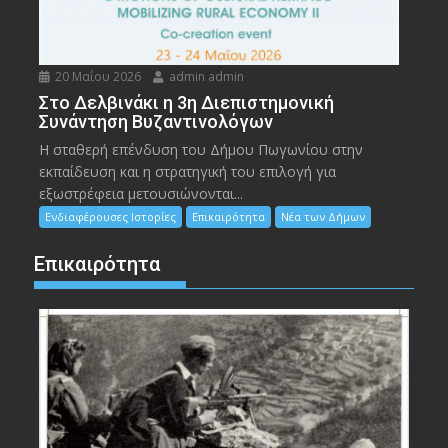
20 Μαΐου 2026
admin admin
Στο Δελβινάκι η 3η Διεπιστημονική
Συνάντηση Βυζαντινολόγων
Η σταθερή επένδυση του Δήμου Πωγωνίου στην
εκπαίδευση και η στρατηγική του επιλογή για
εξωστρέφεια μετουσιώνονται...
Ενδιαφέρουσες Ιστορίες
Επικαιρότητα
Νέα των Δήμων
Επικαιρότητα