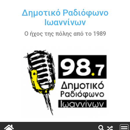
Περάστε
στο
Δημοτικό Ραδιόφωνο
περιεχόμενο
Ιωαννίνων
Ο ήχος της πόλης από το 1989