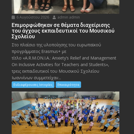
6 Αυγούστου 2026
admin admin
Eπιμορφώθηκαν σε θέματα διαχείρισης
του άγχους εκπαιδευτικοί του Μουσικού
Σχολείου
Στο πλαίσιο της υλοποίησης του ευρωπαϊκού
προγράμματος Erasmus+ με
τίτλο «A.R.M.ON.I.A.: Anxiety’s Relief and Management
On Inclusive Activities for Teachers and Students»,
τρεις εκπαιδευτικοί του Μουσικού Σχολείου
Ιωαννίνων συμμετείχαν...
Ενδιαφέρουσες Ιστορίες
Επικαιρότητα