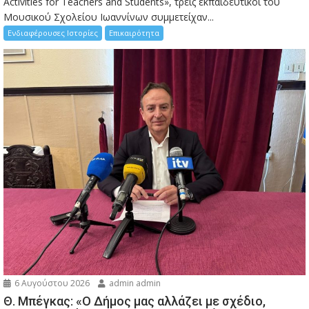
Activities for Teachers and Students», τρεις εκπαιδευτικοί του
Μουσικού Σχολείου Ιωαννίνων συμμετείχαν...
Ενδιαφέρουσες Ιστορίες
Επικαιρότητα
6 Αυγούστου 2026
admin admin
Θ. Μπέγκας: «Ο Δήμος μας αλλάζει με σχέδιο,