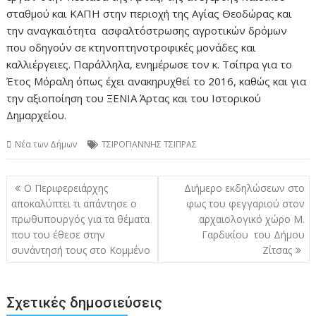
σταθμού και ΚΑΠΗ στην περιοχή της Αγίας Θεοδώρας και
την αναγκαιότητα ασφαλτόστρωσης αγροτικών δρόμων
που οδηγούν σε κτηνοπτηνοτροφικές μονάδες και
καλλιέργειες. Παράλληλα, ενημέρωσε τον κ. Τσίπρα για το
Έτος Μόραλη όπως έχει ανακηρυχθεί το 2016, καθώς και για
την αξιοποίηση του ΞΕΝΙΑ Άρτας και του Ιστορικού
Δημαρχείου.
Νέα των Δήμων
ΤΣΙΡΟΓΙΑΝΝΗΣ ΤΣΙΠΡΑΣ
Πλοήγηση
Ο Περιφερειάρχης
Διήμερο εκδηλώσεων στο
άρθρων
αποκαλύπτει τι απάντησε ο
φως του φεγγαριού στον
πρωθυπουργός για τα θέματα
αρχαιολογικό χώρο Μ.
που του έθεσε στην
Γαρδικίου του Δήμου
συνάντησή τους στο Κομμένο
Ζίτσας
Σχετικές δημοσιεύσεις