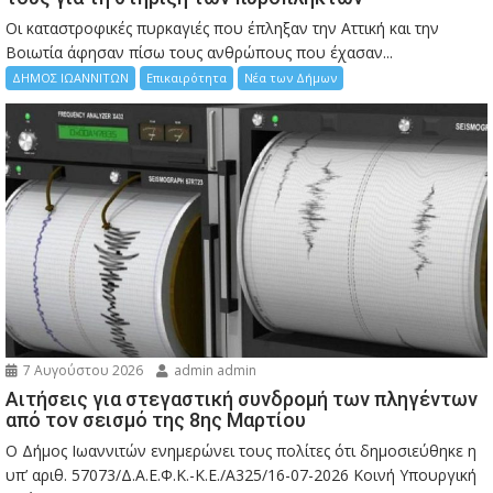
Οι καταστροφικές πυρκαγιές που έπληξαν την Αττική και την
Bοιωτία άφησαν πίσω τους ανθρώπους που έχασαν...
ΔΗΜΟΣ ΙΩΑΝΝΙΤΩΝ
Επικαιρότητα
Νέα των Δήμων
7 Αυγούστου 2026
admin admin
Αιτήσεις για στεγαστική συνδρομή των πληγέντων
από τον σεισμό της 8ης Μαρτίου
Ο Δήμος Ιωαννιτών ενημερώνει τους πολίτες ότι δημοσιεύθηκε η
υπ’ αριθ. 57073/Δ.Α.Ε.Φ.Κ.-Κ.Ε./Α325/16-07-2026 Κοινή Υπουργική