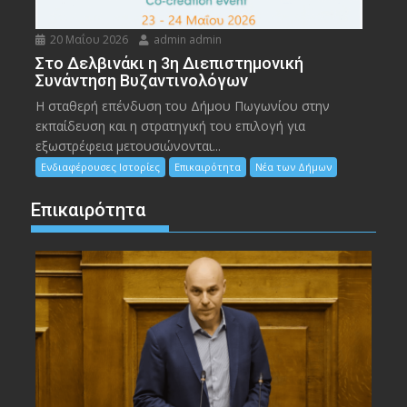
20 Μαΐου 2026
admin admin
Στο Δελβινάκι η 3η Διεπιστημονική
Συνάντηση Βυζαντινολόγων
Η σταθερή επένδυση του Δήμου Πωγωνίου στην
εκπαίδευση και η στρατηγική του επιλογή για
εξωστρέφεια μετουσιώνονται...
Ενδιαφέρουσες Ιστορίες
Επικαιρότητα
Νέα των Δήμων
Επικαιρότητα