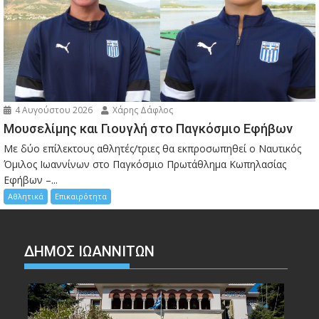
4 Αυγούστου 2026
Χάρης Δάφλος
Μουσελίμης και Γιουγλή στο Παγκόσμιο Εφήβων
Mε δύο επίλεκτους αθλητές/τριες θα εκπροσωπηθεί ο Ναυτικός
Όμιλος Ιωαννίνων στο Παγκόσμιο Πρωτάθλημα Κωπηλασίας
Εφήβων –...
Αθλητικά
Επικαιρότητα
ΔΗΜΟΣ ΙΩΑΝΝΙΤΩΝ