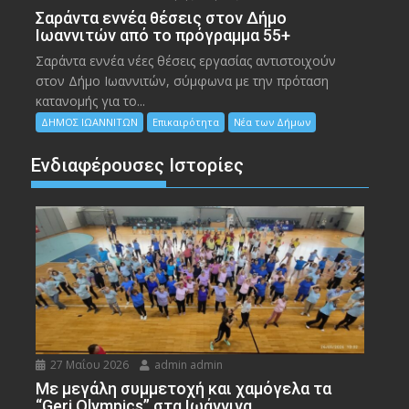
Σαράντα εννέα θέσεις στον Δήμο
Ιωαννιτών από το πρόγραμμα 55+
Σαράντα εννέα νέες θέσεις εργασίας αντιστοιχούν
στον Δήμο Ιωαννιτών, σύμφωνα με την πρόταση
κατανομής για το...
ΔΗΜΟΣ ΙΩΑΝΝΙΤΩΝ
Επικαιρότητα
Νέα των Δήμων
Ενδιαφέρουσες Ιστορίες
27 Μαΐου 2026
admin admin
Με μεγάλη συμμετοχή και χαμόγελα τα
“Geri Olympics” στα Ιωάννινα