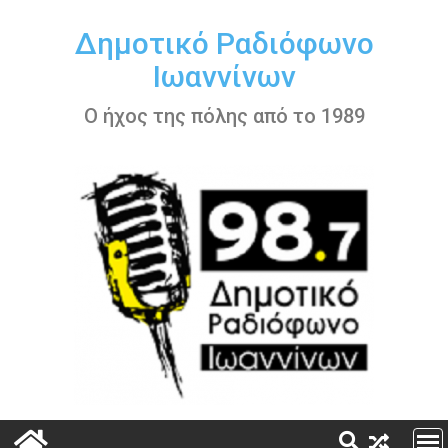
Περάστε
στο
Δημοτικό Ραδιόφωνο
περιεχόμενο
Ιωαννίνων
Ο ήχος της πόλης από το 1989