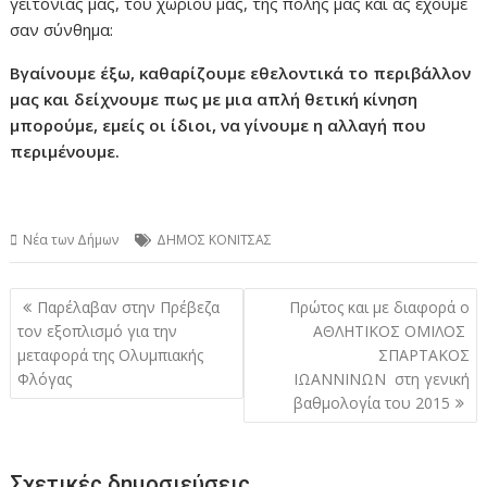
γειτονιάς μας, του χωριού μας, της πόλης μας και ας έχουμε
σαν σύνθημα:
Βγαίνουμε έξω, καθαρίζουμε εθελοντικά το περιβάλλον
μας και δείχνουμε πως με μια απλή θετική κίνηση
μπορούμε, εμείς οι ίδιοι, να γίνουμε η αλλαγή που
περιμένουμε.
Νέα των Δήμων
ΔΗΜΟΣ ΚΟΝΙΤΣΑΣ
Πλοήγηση
Παρέλαβαν στην Πρέβεζα
Πρώτος και με διαφορά ο
άρθρων
τον εξοπλισμό για την
ΑΘΛΗΤΙΚΟΣ ΟΜΙΛΟΣ
μεταφορά της Ολυμπιακής
ΣΠΑΡΤΑΚΟΣ
Φλόγας
ΙΩΑΝΝΙΝΩΝ στη γενική
βαθμολογία του 2015
Σχετικές δημοσιεύσεις