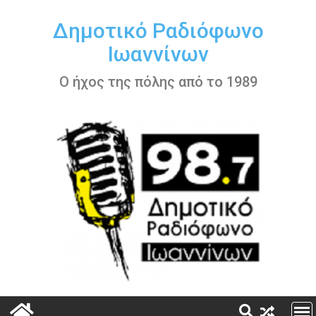
Περάστε
στο
Δημοτικό Ραδιόφωνο
περιεχόμενο
Ιωαννίνων
Ο ήχος της πόλης από το 1989