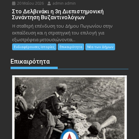
20 Μαΐου 2026
admin admin
Στο Δελβινάκι η 3η Διεπιστημονική
Συνάντηση Βυζαντινολόγων
Η σταθερή επένδυση του Δήμου Πωγωνίου στην
εκπαίδευση και η στρατηγική του επιλογή για
εξωστρέφεια μετουσιώνονται...
Ενδιαφέρουσες Ιστορίες
Επικαιρότητα
Νέα των Δήμων
Επικαιρότητα