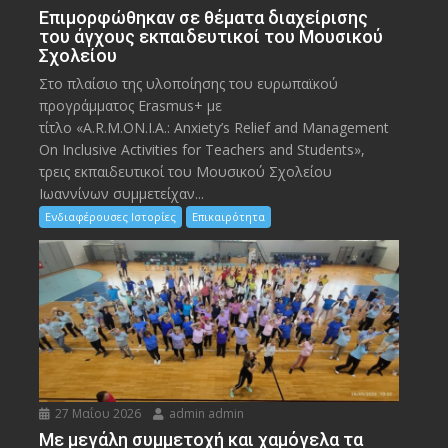
Eπιμορφώθηκαν σε θέματα διαχείρισης
του άγχους εκπαιδευτικοί του Μουσικού
Σχολείου
Στο πλαίσιο της υλοποίησης του ευρωπαϊκού
προγράμματος Erasmus+ με
τίτλο «A.R.M.ON.I.A.: Anxiety’s Relief and Management
On Inclusive Activities for Teachers and Students»,
τρεις εκπαιδευτικοί του Μουσικού Σχολείου
Ιωαννίνων συμμετείχαν...
Ενδιαφέρουσες Ιστορίες
Επικαιρότητα
27 Μαΐου 2026
admin admin
Με μεγάλη συμμετοχή και χαμόγελα τα