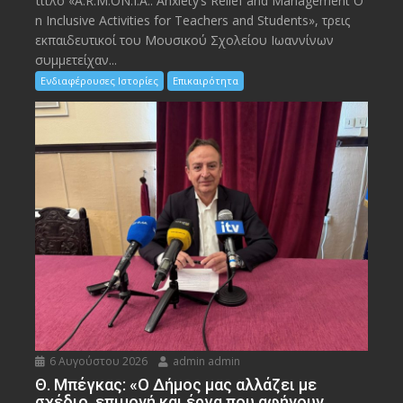
τίτλο «A.R.M.ON.I.A.: Anxiety’s Relief and Management O
n Inclusive Activities for Teachers and Students», τρεις
εκπαιδευτικοί του Μουσικού Σχολείου Ιωαννίνων
συμμετείχαν...
Ενδιαφέρουσες Ιστορίες
Επικαιρότητα
6 Αυγούστου 2026
admin admin
Θ. Μπέγκας: «Ο Δήμος μας αλλάζει με
σχέδιο, επιμονή και έργα που αφήνουν