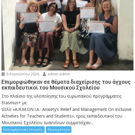
6 Αυγούστου 2026
admin admin
Eπιμορφώθηκαν σε θέματα διαχείρισης του άγχους
εκπαιδευτικοί του Μουσικού Σχολείου
Στο πλαίσιο της υλοποίησης του ευρωπαϊκού προγράμματος
Erasmus+ με
τίτλο «A.R.M.ON.I.A.: Anxiety’s Relief and Management On Inclusive
Activities for Teachers and Students», τρεις εκπαιδευτικοί του
Μουσικού Σχολείου Ιωαννίνων συμμετείχαν...
Ενδιαφέρουσες Ιστορίες
Επικαιρότητα