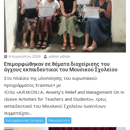
6 Αυγούστου 2026
admin admin
Eπιμορφώθηκαν σε θέματα διαχείρισης του
άγχους εκπαιδευτικοί του Μουσικού Σχολείου
Στο πλαίσιο της υλοποίησης του ευρωπαϊκού
προγράμματος Erasmus+ με
τίτλο «A.R.M.ON.I.A.: Anxiety’s Relief and Management On In
clusive Activities for Teachers and Students», τρεις
εκπαιδευτικοί του Μουσικού Σχολείου Ιωαννίνων
συμμετείχαν...
Ενδιαφέρουσες Ιστορίες
Επικαιρότητα