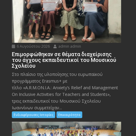
6 Αυγούστου 2026
admin admin
Eπιμορφώθηκαν σε θέματα διαχείρισης
του άγχους εκπαιδευτικοί του Μουσικού
Σχολείου
Στο πλαίσιο της υλοποίησης του ευρωπαϊκού
προγράμματος Erasmus+ με
τίτλο «A.R.M.ON.I.A.: Anxiety’s Relief and Management
On Inclusive Activities for Teachers and Students»,
τρεις εκπαιδευτικοί του Μουσικού Σχολείου
Ιωαννίνων συμμετείχαν...
Ενδιαφέρουσες Ιστορίες
Επικαιρότητα