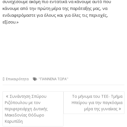
συνεχίσουμε ακόμη πιο εντατικά να κάνουμε αυτό που
κάνουμε από την πρώτη μέρα της παράταξης μας, να
ενδιαφερόμαστε για όλους και για όλες τις περιοχές,
εξίσου.»
Επικαιρότητα
''ΓΙΑΝΝΕΝΑ ΤΩΡΑ''
Πλοήγηση
Συνάντηση Σπύρου
Το μήνυμα του ΤΕΕ- Τμήμα
άρθρων
Ριζόπουλου με τον
Ηπείρου για την παγκόσμια
περιφερειάρχη Δυτικής
μέρα της γυναίκας
Μακεδονίας Θόδωρο
Καρυπίδη