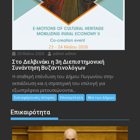
20 Μαΐου 2026
admin admin
Στο Δελβινάκι η 3η Διεπιστημονική
Συνάντηση Βυζαντινολόγων
Η σταθερή επένδυση του Δήμου Πωγωνίου στην
εκπαίδευση και η στρατηγική του επιλογή για
εξωστρέφεια μετουσιώνονται...
Ενδιαφέρουσες Ιστορίες
Επικαιρότητα
Νέα των Δήμων
Επικαιρότητα