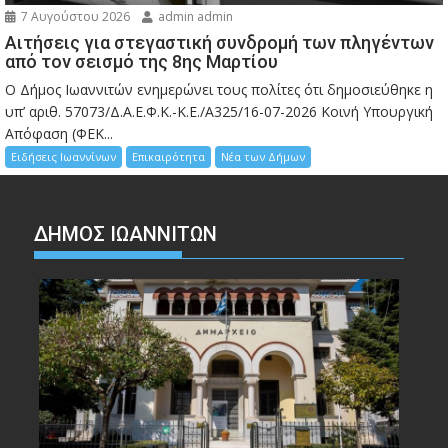
7 Αυγούστου 2026
admin admin
Αιτήσεις για στεγαστική συνδρομή των πληγέντων
από τον σεισμό της 8ης Μαρτίου
Ο Δήμος Ιωαννιτών ενημερώνει τους πολίτες ότι δημοσιεύθηκε η
υπ’ αριθ. 57073/Δ.Α.Ε.Φ.Κ.-Κ.Ε./Α325/16-07-2026 Κοινή Υπουργική
Απόφαση (ΦΕΚ...
Ειδήσεις Ιωαννίνων
Επικαιρότητα
Νέα των Δήμων
ΔΗΜΟΣ ΙΩΑΝΝΙΤΩΝ