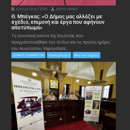
6 Αυγούστου 2026
admin admin
Θ. Μπέγκας: «Ο Δήμος μας αλλάζει με
σχέδιο, επιμονή και έργα που αφήνουν
αποτύπωμα»
Τη συνολική εικόνα της δουλειάς που
πραγματοποιήθηκε τον Ιούλιο και τις πρώτες ημέρες
του Αυγούστου παρουσίασε...
ΔΗΜΟΣ ΙΩΑΝΝΙΤΩΝ
Επικαιρότητα
Νέα των Δήμων