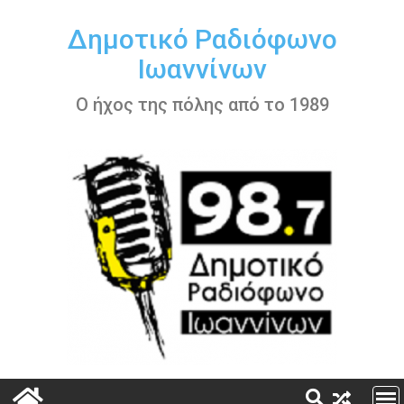
Περάστε
στο
Δημοτικό Ραδιόφωνο
περιεχόμενο
Ιωαννίνων
Ο ήχος της πόλης από το 1989