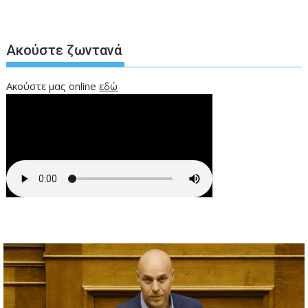
Ακούστε ζωντανά
Ακούστε μας online
εδώ