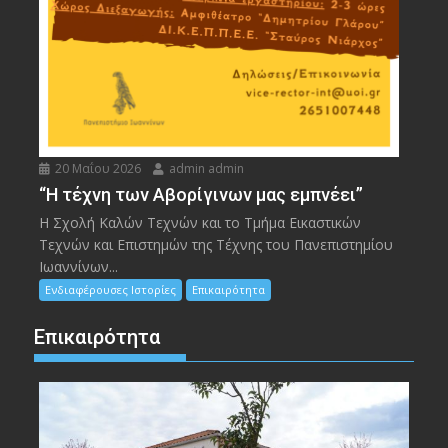
20 Μαΐου 2026
admin admin
“Η τέχνη των Αβορίγινων μας εμπνέει”
Η Σχολή Καλών Τεχνών και το Τμήμα Εικαστικών
Τεχνών και Επιστημών της Τέχνης του Πανεπιστημίου
Ιωαννίνων...
Ενδιαφέρουσες Ιστορίες
Επικαιρότητα
Επικαιρότητα