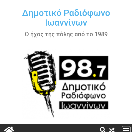
Περάστε
στο
Δημοτικό Ραδιόφωνο
περιεχόμενο
Ιωαννίνων
Ο ήχος της πόλης από το 1989