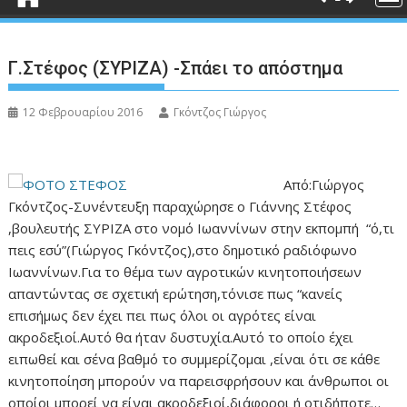
Γ.Στέφος (ΣΥΡΙΖΑ) -Σπάει το απόστημα
12 Φεβρουαρίου 2016
Γκόντζος Γιώργος
Από:Γιώργος
Γκόντζος-Συνέντευξη παραχώρησε ο Γιάννης Στέφος
,βουλευτής ΣΥΡΙΖΑ στο νομό Ιωαννίνων στην εκπομπή “ό,τι
πεις εσύ”(Γιώργος Γκόντζος),στο δημοτικό ραδιόφωνο
Ιωαννίνων.Για το θέμα των αγροτικών κινητοποιήσεων
απαντώντας σε σχετική ερώτηση,τόνισε πως “κανείς
επισήμως δεν έχει πει πως όλοι οι αγρότες είναι
ακροδεξιοί.Αυτό θα ήταν δυστυχία.Αυτό το οποίο έχει
ειπωθεί και σένα βαθμό το συμμερίζομαι ,είναι ότι σε κάθε
κινητοποίηση μπορούν να παρεισφρήσουν και άνθρωποι οι
οποίοι μπορεί να είναι ακροδεξιοί,διάφοροι ή οτιδήποτε…