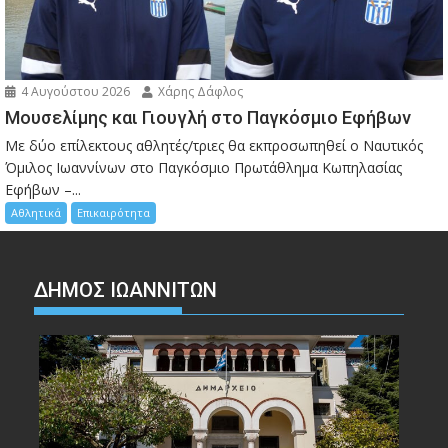
4 Αυγούστου 2026
Χάρης Δάφλος
Μουσελίμης και Γιουγλή στο Παγκόσμιο Εφήβων
Mε δύο επίλεκτους αθλητές/τριες θα εκπροσωπηθεί ο Ναυτικός
Όμιλος Ιωαννίνων στο Παγκόσμιο Πρωτάθλημα Κωπηλασίας
Εφήβων –...
Αθλητικά
Επικαιρότητα
ΔΗΜΟΣ ΙΩΑΝΝΙΤΩΝ