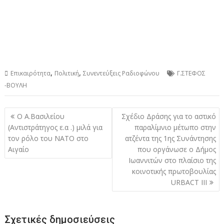
,
,
Επικαιρότητα
Πολιτική
Συνεντεύξεις Ραδιοφώνου
Γ.ΣΤΕΦΟΣ
-ΒΟΥΛΗ
Πλοήγηση
Ο Α.Βασιλείου
Σχέδιο Δράσης για το αστικό
άρθρων
(Αντιστράτηγος ε.α .) μιλά για
παραλίμνιο μέτωπο στην
τον ρόλο του ΝΑΤΟ στο
ατζέντα της 1ης Συνάντησης
Αιγαίο
που οργάνωσε ο Δήμος
Ιωαννιτών στο πλαίσιο της
κοινοτικής πρωτοβουλίας
URBACT III
Σχετικές δημοσιεύσεις