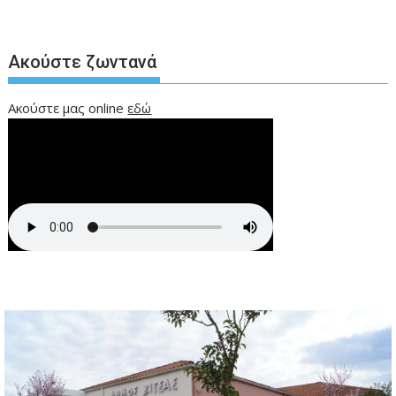
Ακούστε ζωντανά
Ακούστε μας online
εδώ