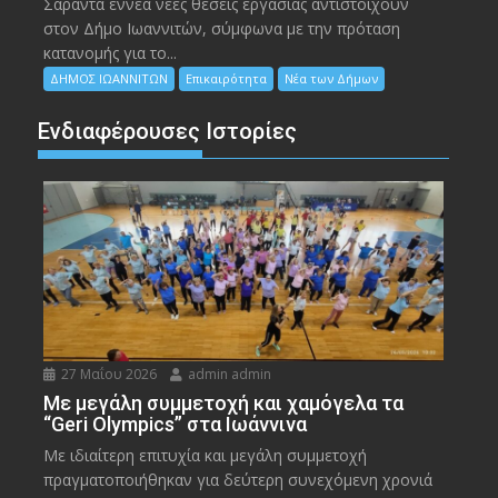
Σαράντα εννέα νέες θέσεις εργασίας αντιστοιχούν
στον Δήμο Ιωαννιτών, σύμφωνα με την πρόταση
κατανομής για το...
ΔΗΜΟΣ ΙΩΑΝΝΙΤΩΝ
Επικαιρότητα
Νέα των Δήμων
Ενδιαφέρουσες Ιστορίες
27 Μαΐου 2026
admin admin
Με μεγάλη συμμετοχή και χαμόγελα τα
“Geri Olympics” στα Ιωάννινα
Με ιδιαίτερη επιτυχία και μεγάλη συμμετοχή
πραγματοποιήθηκαν για δεύτερη συνεχόμενη χρονιά