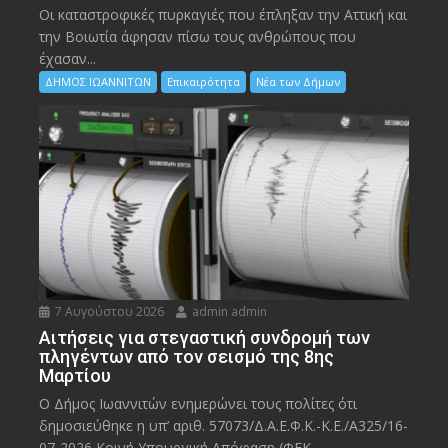
Οι καταστροφικές πυρκαγιές που έπληξαν την Αττική και
την Bοιωτία άφησαν πίσω τους ανθρώπους που
έχασαν...
ΔΗΜΟΣ ΙΩΑΝΝΙΤΩΝ
Επικαιρότητα
Νέα των Δήμων
7 Αυγούστου 2026
admin admin
Αιτήσεις για στεγαστική συνδρομή των
πληγέντων από τον σεισμό της 8ης
Μαρτίου
Ο Δήμος Ιωαννιτών ενημερώνει τους πολίτες ότι
δημοσιεύθηκε η υπ’ αριθ. 57073/Δ.Α.Ε.Φ.Κ.-Κ.Ε./Α325/16-
07-2026 Κοινή Υπουργική Απόφαση (ΦΕΚ...