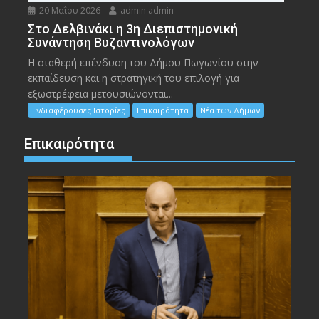
20 Μαΐου 2026
admin admin
Στο Δελβινάκι η 3η Διεπιστημονική
Συνάντηση Βυζαντινολόγων
Η σταθερή επένδυση του Δήμου Πωγωνίου στην
εκπαίδευση και η στρατηγική του επιλογή για
εξωστρέφεια μετουσιώνονται...
Ενδιαφέρουσες Ιστορίες
Επικαιρότητα
Νέα των Δήμων
Επικαιρότητα