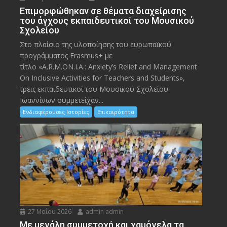
Eπιμορφώθηκαν σε θέματα διαχείρισης
του άγχους εκπαιδευτικοί του Μουσικού
Σχολείου
Στο πλαίσιο της υλοποίησης του ευρωπαϊκού
προγράμματος Erasmus+ με
τίτλο «A.R.M.ON.I.A.: Anxiety’s Relief and Management
On Inclusive Activities for Teachers and Students»,
τρεις εκπαιδευτικοί του Μουσικού Σχολείου
Ιωαννίνων συμμετείχαν...
Ενδιαφέρουσες Ιστορίες
Επικαιρότητα
27 Μαΐου 2026
admin admin
Με μεγάλη συμμετοχή και χαμόγελα τα