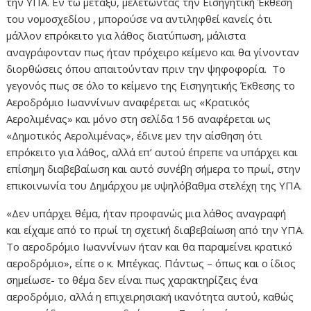
την ΥΠΑ. Εν τω μεταξύ, μελετώντας την Εισηγητική Έκθεση
του νομοσχεδίου , μπορούσε να αντιληφθεί κανείς ότι
μάλλον επρόκειτο για λάθος διατύπωση, μάλιστα
αναγράφονταν πως ήταν πρόχειρο κείμενο και θα γίνονταν
διορθώσεις όπου απαιτούνταν πριν την ψηφοφορία. Το
γεγονός πως σε όλο το κείμενο της Εισηγητικής Έκθεσης το
Αεροδρόμιο Ιωαννίνων αναφέρεται ως «Κρατικός
Αερολιμένας» και μόνο στη σελίδα 156 αναφέρεται ως
«Δημοτικός Αερολιμένας», έδινε μεν την αίσθηση ότι
επρόκειτο για λάθος, αλλά επ’ αυτού έπρεπε να υπάρχει και
επίσημη διαβεβαίωση και αυτό συνέβη σήμερα το πρωί, στην
επικοινωνία του Δημάρχου με υψηλόβαθμα στελέχη της ΥΠΑ.
«Δεν υπάρχει θέμα, ήταν προφανώς μια λάθος αναγραφή
και είχαμε από το πρωί τη σχετική διαβεβαίωση από την ΥΠΑ.
Το αεροδρόμιο Ιωαννίνων ήταν και θα παραμείνει κρατικό
αεροδρόμιο», είπε ο κ. Μπέγκας. Πάντως – όπως και ο ίδιος
σημείωσε- το θέμα δεν είναι πως χαρακτηρίζεις ένα
αεροδρόμιο, αλλά η επιχειρησιακή ικανότητα αυτού, καθώς