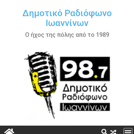
Περάστε
στο
Δημοτικό Ραδιόφωνο
περιεχόμενο
Ιωαννίνων
Ο ήχος της πόλης από το 1989