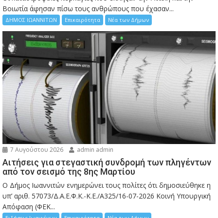
Bοιωτία άφησαν πίσω τους ανθρώπους που έχασαν...
ΔΗΜΟΣ ΙΩΑΝΝΙΤΩΝ
Επικαιρότητα
Νέα των Δήμων
7 Αυγούστου 2026
admin admin
Αιτήσεις για στεγαστική συνδρομή των πληγέντων
από τον σεισμό της 8ης Μαρτίου
Ο Δήμος Ιωαννιτών ενημερώνει τους πολίτες ότι δημοσιεύθηκε η
υπ’ αριθ. 57073/Δ.Α.Ε.Φ.Κ.-Κ.Ε./Α325/16-07-2026 Κοινή Υπουργική
Απόφαση (ΦΕΚ...
Ειδήσεις Ιωαννίνων
Επικαιρότητα
Νέα των Δήμων