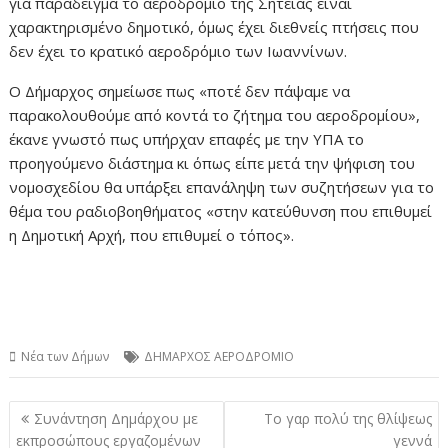
για παράδειγμα το αεροδρόμιο της Σητείας είναι
χαρακτηρισμένο δημοτικό, όμως έχει διεθνείς πτήσεις που
δεν έχει το κρατικό αεροδρόμιο των Ιωαννίνων.
Ο Δήμαρχος σημείωσε πως «ποτέ δεν πάψαμε να
παρακολουθούμε από κοντά το ζήτημα του αεροδρομίου»,
έκανε γνωστό πως υπήρχαν επαφές με την ΥΠΑ το
προηγούμενο διάστημα κι όπως είπε μετά την ψήφιση του
νομοσχεδίου θα υπάρξει επανάληψη των συζητήσεων για το
θέμα του ραδιοβοηθήματος «στην κατεύθυνση που επιθυμεί
η Δημοτική Αρχή, που επιθυμεί ο τόπος».
Νέα των Δήμων
ΔΗΜΑΡΧΟΣ ΑΕΡΟΔΡΟΜΙΟ
Πλοήγηση
Συνάντηση Δημάρχου με
Το γαρ πολύ της θλίψεως
άρθρων
εκπροσώπους εργαζομένων
γεννά