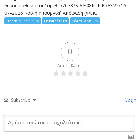
δημοσιεύθηκε η υπ’ αριθ. 57073/Δ.Α.Ε.Φ.Κ.-Κ.Ε./Α325/16-
07-2026 Κοινή Υπουργική Απόφαση (ΦΕΚ...
Ειδήσεις Ιωαννίνων
Επικαιρότητα
Νέα των Δήμων
0
Article Rating
Subscribe
Login