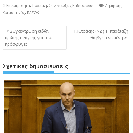
,
,
Επικαιρότητα
Πολιτική
Συνεντεύξεις Ραδιοφώνου
Δημήτρης
,
Κρεμαστινός
ΠΑΣΟΚ
Πλοήγηση
Συγκέντρωση ειδών
Γ.Κιτσάκης (ΝΔ)-Η παράταξη
άρθρων
πρώτης ανάγκης για τους
θα βγει ενωμένη
πρόσφυγες
Σχετικές δημοσιεύσεις