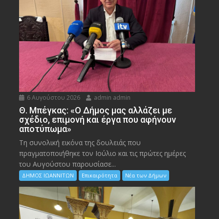
6 Αυγούστου 2026
admin admin
Θ. Μπέγκας: «Ο Δήμος μας αλλάζει με
σχέδιο, επιμονή και έργα που αφήνουν
αποτύπωμα»
Τη συνολική εικόνα της δουλειάς που
πραγματοποιήθηκε τον Ιούλιο και τις πρώτες ημέρες
του Αυγούστου παρουσίασε...
ΔΗΜΟΣ ΙΩΑΝΝΙΤΩΝ
Επικαιρότητα
Νέα των Δήμων