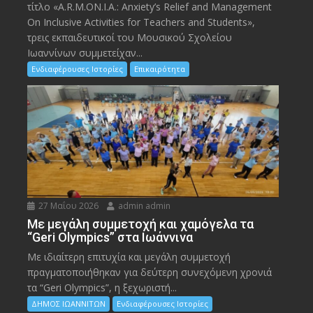
τίτλο «A.R.M.ON.I.A.: Anxiety’s Relief and Management
On Inclusive Activities for Teachers and Students»,
τρεις εκπαιδευτικοί του Μουσικού Σχολείου
Ιωαννίνων συμμετείχαν...
Ενδιαφέρουσες Ιστορίες
Επικαιρότητα
27 Μαΐου 2026
admin admin
Με μεγάλη συμμετοχή και χαμόγελα τα
“Geri Olympics” στα Ιωάννινα
Με ιδιαίτερη επιτυχία και μεγάλη συμμετοχή
πραγματοποιήθηκαν για δεύτερη συνεχόμενη χρονιά
τα “Geri Olympics”, η ξεχωριστή...
ΔΗΜΟΣ ΙΩΑΝΝΙΤΩΝ
Ενδιαφέρουσες Ιστορίες