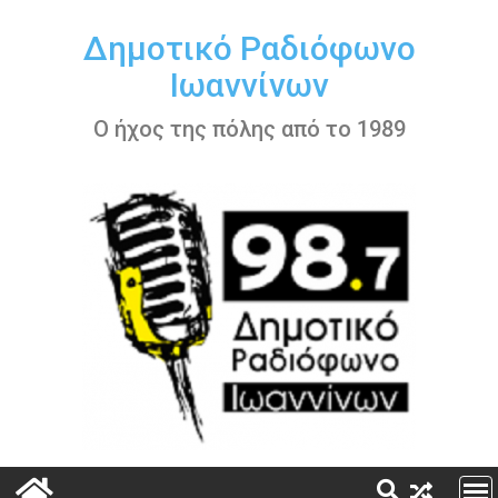
Περάστε
στο
Δημοτικό Ραδιόφωνο
περιεχόμενο
Ιωαννίνων
Ο ήχος της πόλης από το 1989