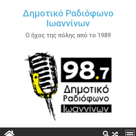
Περάστε
στο
Δημοτικό Ραδιόφωνο
περιεχόμενο
Ιωαννίνων
Ο ήχος της πόλης από το 1989