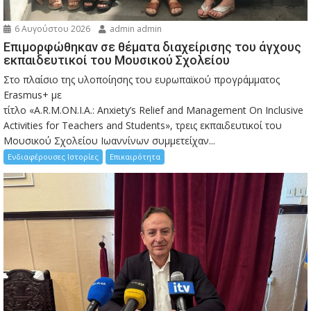
6 Αυγούστου 2026
admin admin
Eπιμορφώθηκαν σε θέματα διαχείρισης του άγχους
εκπαιδευτικοί του Μουσικού Σχολείου
Στο πλαίσιο της υλοποίησης του ευρωπαϊκού προγράμματος
Erasmus+ με
τίτλο «A.R.M.ON.I.A.: Anxiety’s Relief and Management On Inclusive
Activities for Teachers and Students», τρεις εκπαιδευτικοί του
Μουσικού Σχολείου Ιωαννίνων συμμετείχαν...
Ενδιαφέρουσες Ιστορίες
Επικαιρότητα