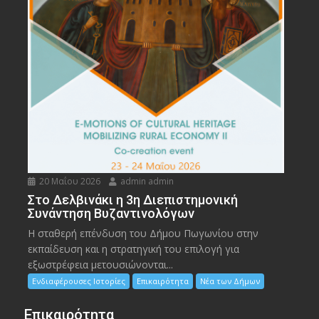
20 Μαΐου 2026
admin admin
Στο Δελβινάκι η 3η Διεπιστημονική
Συνάντηση Βυζαντινολόγων
Η σταθερή επένδυση του Δήμου Πωγωνίου στην
εκπαίδευση και η στρατηγική του επιλογή για
εξωστρέφεια μετουσιώνονται...
Ενδιαφέρουσες Ιστορίες
Επικαιρότητα
Νέα των Δήμων
Επικαιρότητα