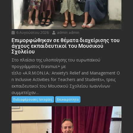
6 Αυγούστου 2026
admin admin
Eπιμορφώθηκαν σε θέματα διαχείρισης του
άγχους εκπαιδευτικοί του Μουσικού
Σχολείου
Στο πλαίσιο της υλοποίησης του ευρωπαϊκού
προγράμματος Erasmus+ με
τίτλο «A.R.M.ON.I.A.: Anxiety’s Relief and Management O
n Inclusive Activities for Teachers and Students», τρεις
εκπαιδευτικοί του Μουσικού Σχολείου Ιωαννίνων
συμμετείχαν...
Ενδιαφέρουσες Ιστορίες
Επικαιρότητα