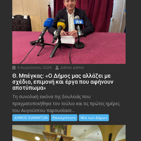
6 Αυγούστου 2026
admin admin
Θ. Μπέγκας: «Ο Δήμος μας αλλάζει με
σχέδιο, επιμονή και έργα που αφήνουν
αποτύπωμα»
Τη συνολική εικόνα της δουλειάς που
πραγματοποιήθηκε τον Ιούλιο και τις πρώτες ημέρες
του Αυγούστου παρουσίασε...
ΔΗΜΟΣ ΙΩΑΝΝΙΤΩΝ
Επικαιρότητα
Νέα των Δήμων