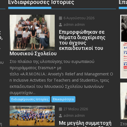
Ενδιαφέρουσες Ιστορίες
Επ
6 Αυγούστου 2026
admin admin
ς
Eπιμορφώθηκαν σε
ο,
θέματα διαχείρισης
του άγχους
»
εκπαιδευτικοί του
Μουσικού Σχολείου
Στο πλαίσιο της υλοποίησης του ευρωπαϊκού
ου
προγράμματος Erasmus+ με
τίτλο «A.R.M.ON.I.A.: Anxiety’s Relief and Management O
n Inclusive Activities for Teachers and Students», τρεις
εκπαιδευτικοί του Μουσικού Σχολείου Ιωαννίνων
συμμετείχαν...
Ενδιαφέρουσες Ιστορίες
Επικαιρότητα
27 Μαΐου 2026
admin admin
Με μεγάλη συμμετοχή
η
Στο