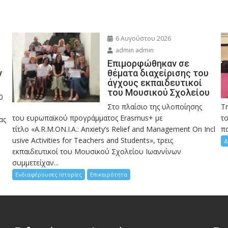
6 Αυγούστου 2026
admin admin
Eπιμορφώθηκαν σε
ν
θέματα διαχείρισης του
άγχους εκπαιδευτικοί
του Μουσικού Σχολείου
0
Στο πλαίσιο της υλοποίησης
Τ
του ευρωπαϊκού προγράμματος Erasmus+ με
το
ας
τίτλο «A.R.M.ON.I.A.: Anxiety’s Relief and Management On Incl
πα
usive Activities for Teachers and Students», τρεις
Δ
εκπαιδευτικοί του Μουσικού Σχολείου Ιωαννίνων
συμμετείχαν...
Ενδιαφέρουσες Ιστορίες
Επικαιρότητα