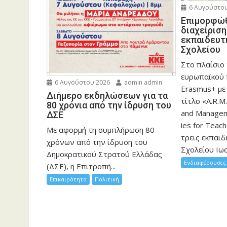
6 Αυγούστου
Eπιμορφώθ
διαχείρισ
εκπαιδευτ
Σχολείου
Στο πλαίσιο
ευρωπαϊκού
6 Αυγούστου 2026
admin admin
Erasmus+ με
Διήμερο εκδηλώσεων για τα
τίτλο «A.R.M.
80 χρόνια από την ίδρυση του
and Manageme
ΔΣΕ
ies for Teac
Με αφορμή τη συμπλήρωση 80
τρεις εκπαιδ
χρόνων από την ίδρυση του
Σχολείου Ιωα
Δημοκρατικού Στρατού Ελλάδας
Ενδιαφέρουσες 
(ΔΣΕ), η Επιτροπή...
Επικαιρότητα
Πολιτική