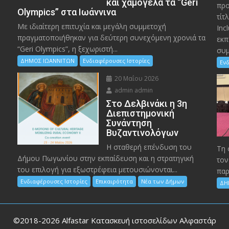
και χαμόγελα τα “Geri
προ
Olympics” στα Ιωάννινα
τίτ
Με ιδιαίτερη επιτυχία και μεγάλη συμμετοχή
Inc
πραγματοποιήθηκαν για δεύτερη συνεχόμενη χρονιά τα
εκπ
“Geri Olympics”, η ξεχωριστή...
συμ
ΔΗΜΟΣ ΙΩΑΝΝΙΤΩΝ
Ενδιαφέρουσες Ιστορίες
Ενδ
20 Μαΐου 2026
admin admin
Στο Δελβινάκι η 3η
Διεπιστημονική
Συνάντηση
Βυζαντινολόγων
Η σταθερή επένδυση του
Τη 
Δήμου Πωγωνίου στην εκπαίδευση και η στρατηγική
τον
του επιλογή για εξωστρέφεια μετουσιώνονται...
παρ
Ενδιαφέρουσες Ιστορίες
Επικαιρότητα
Νέα των Δήμων
ΔΗ
©2018-2026
Alfastar Κατασκευή ιστοσελίδων Αλφαστάρ