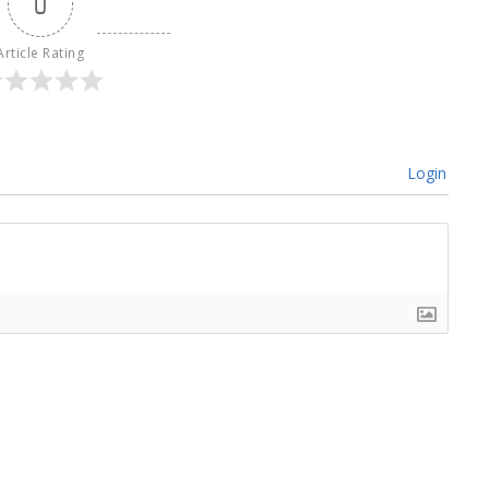
0
Article Rating
Login