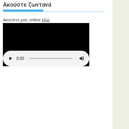
Ακούστε ζωντανά
Ακούστε μας online
εδώ