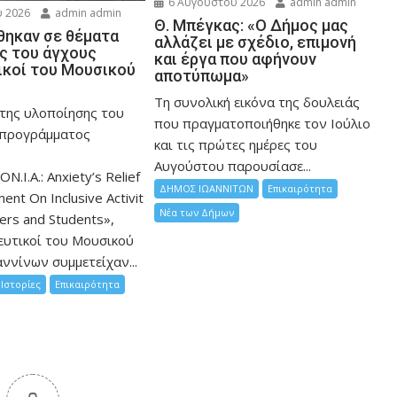
6 Αυγούστου 2026
admin admin
 2026
admin admin
Θ. Μπέγκας: «Ο Δήμος μας
ηκαν σε θέματα
αλλάζει με σχέδιο, επιμονή
ης του άγχους
και έργα που αφήνουν
ικοί του Μουσικού
αποτύπωμα»
Τη συνολική εικόνα της δουλειάς
 της υλοποίησης του
που πραγματοποιήθηκε τον Ιούλιο
 προγράμματος
και τις πρώτες ημέρες του
Αυγούστου παρουσίασε...
ON.I.A.: Anxiety’s Relief
ΔΗΜΟΣ ΙΩΑΝΝΙΤΩΝ
Επικαιρότητα
nt On Inclusive Activit
Νέα των Δήμων
hers and Students»,
ευτικοί του Μουσικού
ννίνων συμμετείχαν...
Ιστορίες
Επικαιρότητα