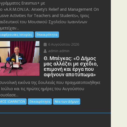
γράμματος Erasmus+ με
λο «A.R.M.ON.I.A.: Anxiety’s Relief and Management On
lusive Activities for Teachers and Students», τρεις
αιδευτικοί του Μουσικού Σχολείου Ιωαννίνων
μετείχαν...
ιαφέρουσες Ιστορίες
Επικαιρότητα
6 Αυγούστου 2026
admin admin
Θ. Μπέγκας: «Ο Δήμος
μας αλλάζει με σχέδιο,
επιμονή και έργα που
αφήνουν αποτύπωμα»
συνολική εικόνα της δουλειάς που πραγματοποιήθηκε
 Ιούλιο και τις πρώτες ημέρες του Αυγούστου
ουσίασε...
ΜΟΣ ΙΩΑΝΝΙΤΩΝ
Επικαιρότητα
Νέα των Δήμων