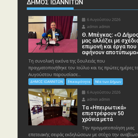
ΔΗΜΟΣ ΙΩΑΝΝΙΤΩΝ
6 Αυγούστου 2026
admin admin
Θ. Μπέγκας: «Ο Δήμο
μας αλλάζει με σχέδι
επιμονή και έργα που
αφήνουν αποτύπωμα
Τη συνολική εικόνα της δουλειάς που
πραγματοποιήθηκε τον Ιούλιο και τις πρώτες ημέρες τ
Αυγούστου παρουσίασε...
ΔΗΜΟΣ ΙΩΑΝΝΙΤΩΝ
Επικαιρότητα
Νέα των Δήμων
6 Αυγούστου 2026
admin admin
Tα «Ηπειρωτικά»
επιστρέφουν 50
χρόνια μετά
Την πραγματοποίηση μιας
επετειακής σειράς εκδηλώσεων με στόχο την αναβίωσ