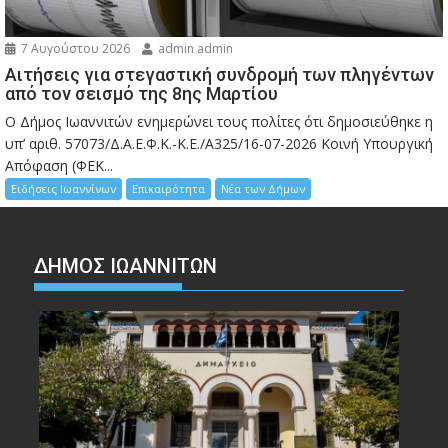
7 Αυγούστου 2026
admin admin
Αιτήσεις για στεγαστική συνδρομή των πληγέντων
από τον σεισμό της 8ης Μαρτίου
Ο Δήμος Ιωαννιτών ενημερώνει τους πολίτες ότι δημοσιεύθηκε η
υπ’ αριθ. 57073/Δ.Α.Ε.Φ.Κ.-Κ.Ε./Α325/16-07-2026 Κοινή Υπουργική
Απόφαση (ΦΕΚ...
Ειδήσεις Ιωαννίνων
Επικαιρότητα
Νέα των Δήμων
ΔΗΜΟΣ ΙΩΑΝΝΙΤΩΝ