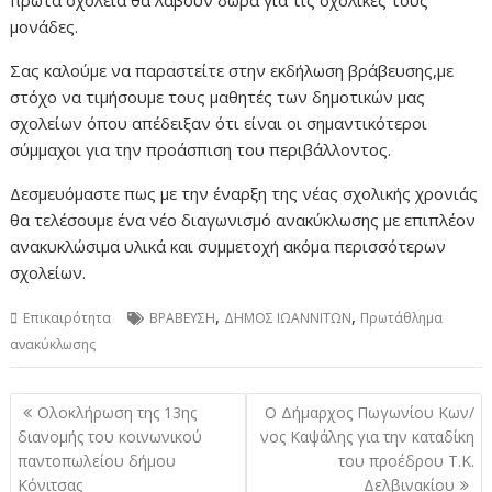
πρώτα σχολεία θα λάβουν δώρα για τις σχολικές τους
μονάδες.
Σας καλούμε να παραστείτε στην εκδήλωση βράβευσης,με
στόχο να τιμήσουμε τους μαθητές των δημοτικών μας
σχολείων όπου απέδειξαν ότι είναι οι σημαντικότεροι
σύμμαχοι για την προάσπιση του περιβάλλοντος.
Δεσμευόμαστε πως με την έναρξη της νέας σχολικής χρονιάς
θα τελέσουμε ένα νέο διαγωνισμό ανακύκλωσης με επιπλέον
ανακυκλώσιμα υλικά και συμμετοχή ακόμα περισσότερων
σχολείων.
,
,
Επικαιρότητα
ΒΡΑΒΕΥΣΗ
ΔΗΜΟΣ ΙΩΑΝΝΙΤΩΝ
Πρωτάθλημα
ανακύκλωσης
Πλοήγηση
Ολοκλήρωση της 13ης
Ο Δήμαρχος Πωγωνίου Κων/
άρθρων
διανομής του κοινωνικού
νος Καψάλης για την καταδίκη
παντοπωλείου δήμου
του προέδρου Τ.Κ.
Κόνιτσας
Δελβινακίου