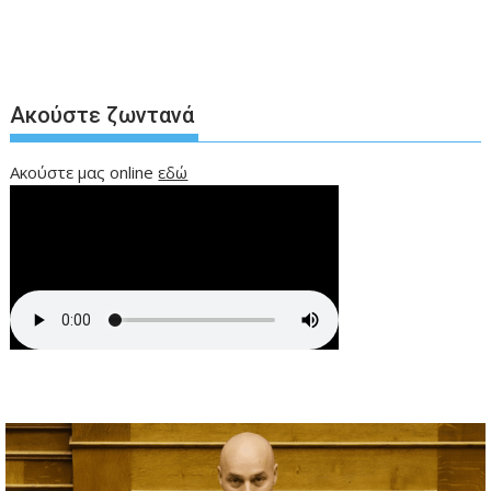
Ακούστε ζωντανά
Ακούστε μας online
εδώ