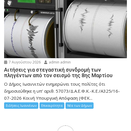
7 Αυγούστου 2026
admin admin
Αιτήσεις για στεγαστική συνδρομή των
πληγέντων από τον σεισμό της 8ης Μαρτίου
Ο Δήμος Ιωαννιτών ενημερώνει τους πολίτες ότι
δημοσιεύθηκε η υπ’ αριθ. 57073/Δ.Α.Ε.Φ.Κ.-Κ.Ε./Α325/16-
07-2026 Κοινή Υπουργική Απόφαση (ΦΕΚ...
Ειδήσεις Ιωαννίνων
Επικαιρότητα
Νέα των Δήμων