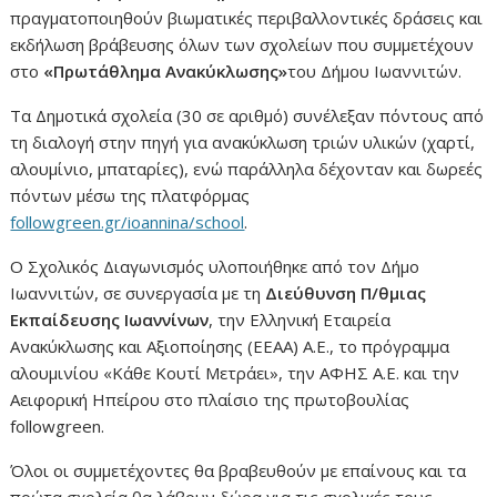
πραγματοποιηθούν βιωματικές περιβαλλοντικές δράσεις και
εκδήλωση βράβευσης όλων των σχολείων που συμμετέχουν
στο
«Πρωτάθλημα Ανακύκλωσης»
του Δήμου Ιωαννιτών.
Τα Δημοτικά σχολεία (30 σε αριθμό) συνέλεξαν πόντους από
τη διαλογή στην πηγή για ανακύκλωση τριών υλικών (χαρτί,
αλουμίνιο, μπαταρίες), ενώ παράλληλα δέχονταν και δωρεές
πόντων μέσω της πλατφόρμας
followgreen.gr/ioannina/school
.
Ο Σχολικός Διαγωνισμός υλοποιήθηκε από τον Δήμο
Ιωαννιτών, σε συνεργασία με τη
Διεύθυνση Π/θμιας
Εκπαίδευσης Ιωαννίνων
, την Ελληνική Εταιρεία
Ανακύκλωσης και Αξιοποίησης (ΕΕΑΑ) Α.Ε., το πρόγραμμα
αλουμινίου «Κάθε Κουτί Μετράει», την ΑΦΗΣ Α.Ε. και την
Αειφορική Ηπείρου στο πλαίσιο της πρωτοβουλίας
followgreen.
Όλοι οι συμμετέχοντες θα βραβευθούν με επαίνους και τα