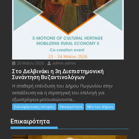
20 Μαΐου 2026
admin admin
Στο Δελβινάκι η 3η Διεπιστημονική
Συνάντηση Βυζαντινολόγων
Η σταθερή επένδυση του Δήμου Πωγωνίου στην
εκπαίδευση και η στρατηγική του επιλογή για
εξωστρέφεια μετουσιώνονται...
Ενδιαφέρουσες Ιστορίες
Επικαιρότητα
Νέα των Δήμων
Επικαιρότητα