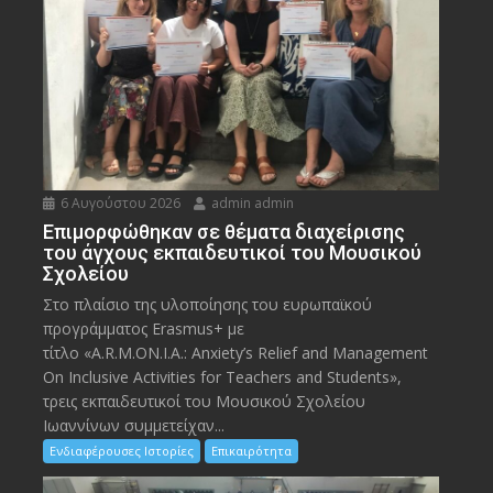
6 Αυγούστου 2026
admin admin
Eπιμορφώθηκαν σε θέματα διαχείρισης
του άγχους εκπαιδευτικοί του Μουσικού
Σχολείου
Στο πλαίσιο της υλοποίησης του ευρωπαϊκού
προγράμματος Erasmus+ με
τίτλο «A.R.M.ON.I.A.: Anxiety’s Relief and Management
On Inclusive Activities for Teachers and Students»,
τρεις εκπαιδευτικοί του Μουσικού Σχολείου
Ιωαννίνων συμμετείχαν...
Ενδιαφέρουσες Ιστορίες
Επικαιρότητα