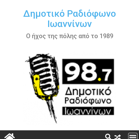
Περάστε
στο
Δημοτικό Ραδιόφωνο
περιεχόμενο
Ιωαννίνων
Ο ήχος της πόλης από το 1989