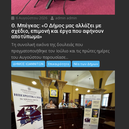
6 Αυγούστου 2026
admin admin
Θ. Μπέγκας: «Ο Δήμος μας αλλάζει με
σχέδιο, επιμονή και έργα που αφήνουν
αποτύπωμα»
Τη συνολική εικόνα της δουλειάς που
πραγματοποιήθηκε τον Ιούλιο και τις πρώτες ημέρες
του Αυγούστου παρουσίασε...
ΔΗΜΟΣ ΙΩΑΝΝΙΤΩΝ
Επικαιρότητα
Νέα των Δήμων