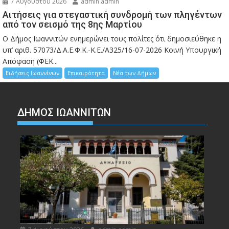
7 Αυγούστου 2026
admin admin
Αιτήσεις για στεγαστική συνδρομή των πληγέντων
από τον σεισμό της 8ης Μαρτίου
Ο Δήμος Ιωαννιτών ενημερώνει τους πολίτες ότι δημοσιεύθηκε η
υπ’ αριθ. 57073/Δ.Α.Ε.Φ.Κ.-Κ.Ε./Α325/16-07-2026 Κοινή Υπουργική
Απόφαση (ΦΕΚ...
Ειδήσεις Ιωαννίνων
Επικαιρότητα
Νέα των Δήμων
ΔΗΜΟΣ ΙΩΑΝΝΙΤΩΝ