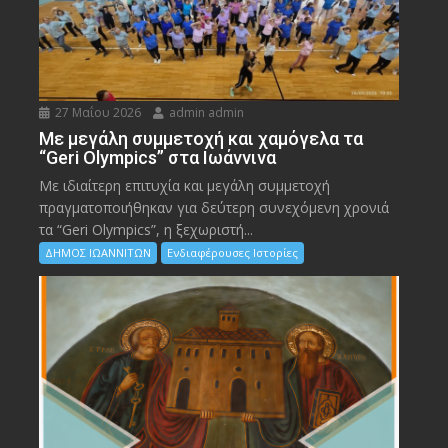
27 Μαΐου 2026
admin admin
Με μεγάλη συμμετοχή και χαμόγελα τα
“Geri Olympics” στα Ιωάννινα
Με ιδιαίτερη επιτυχία και μεγάλη συμμετοχή
πραγματοποιήθηκαν για δεύτερη συνεχόμενη χρονιά
τα “Geri Olympics”, η ξεχωριστή...
ΔΗΜΟΣ ΙΩΑΝΝΙΤΩΝ
Ενδιαφέρουσες Ιστορίες