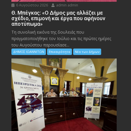
6 Αυγούστου 2026
admin admin
Θ. Μπέγκας: «Ο Δήμος μας αλλάζει με
σχέδιο, επιμονή και έργα που αφήνουν
αποτύπωμα»
Τη συνολική εικόνα της δουλειάς που
πραγματοποιήθηκε τον Ιούλιο και τις πρώτες ημέρες
του Αυγούστου παρουσίασε...
ΔΗΜΟΣ ΙΩΑΝΝΙΤΩΝ
Επικαιρότητα
Νέα των Δήμων