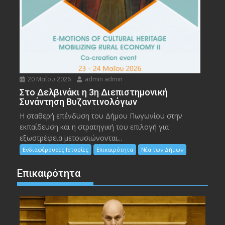
20 Μαΐου 2026
admin admin
Στο Δελβινάκι η 3η Διεπιστημονική
Συνάντηση Βυζαντινολόγων
Η σταθερή επένδυση του Δήμου Πωγωνίου στην
εκπαίδευση και η στρατηγική του επιλογή για
εξωστρέφεια μετουσιώνονται...
Ενδιαφέρουσες Ιστορίες
Επικαιρότητα
Νέα των Δήμων
Επικαιρότητα