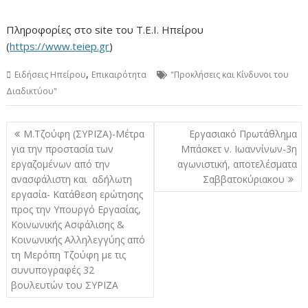
Πληροφορίες στο site του Τ.Ε.Ι. Ηπείρου
(
https://www.teiep.gr
)
,
Ειδήσεις Ηπείρου
Επικαιρότητα
"Προκλήσεις και Κίνδυνοι του
Διαδικτύου"
Πλοήγηση
Μ.Τζούφη (ΣΥΡΙΖΑ)-Μέτρα
Εργασιακό Πρωτάθλημα
άρθρων
για την προστασία των
Μπάσκετ ν. Ιωαννίνων-3η
εργαζομένων από την
αγωνιστική, αποτελέσματα
ανασφάλιστη και αδήλωτη
Σαββατοκύριακου
εργασία- Κατάθεση ερώτησης
προς την Υπουργό Εργασίας,
Κοινωνικής Ασφάλισης &
Κοινωνικής Αλληλεγγύης από
τη Μερόπη Τζούφη με τις
συνυπογραφές 32
βουλευτών του ΣΥΡΙΖΑ