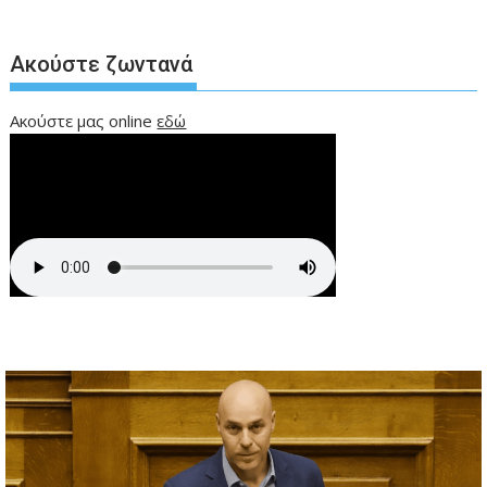
Ακούστε ζωντανά
Ακούστε μας online
εδώ