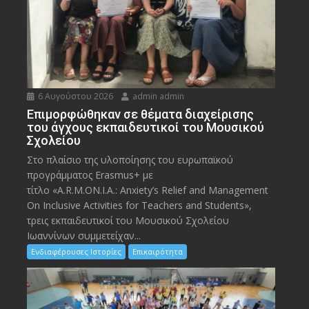
6 Αυγούστου 2026
admin admin
Eπιμορφώθηκαν σε θέματα διαχείρισης
του άγχους εκπαιδευτικοί του Μουσικού
Σχολείου
Στο πλαίσιο της υλοποίησης του ευρωπαϊκού
προγράμματος Erasmus+ με
τίτλο «A.R.M.ON.I.A.: Anxiety’s Relief and Management
On Inclusive Activities for Teachers and Students»,
τρεις εκπαιδευτικοί του Μουσικού Σχολείου
Ιωαννίνων συμμετείχαν...
Ενδιαφέρουσες Ιστορίες
Επικαιρότητα