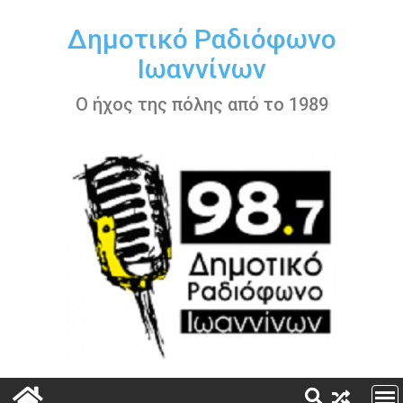
Περάστε
στο
Δημοτικό Ραδιόφωνο
περιεχόμενο
Ιωαννίνων
Ο ήχος της πόλης από το 1989