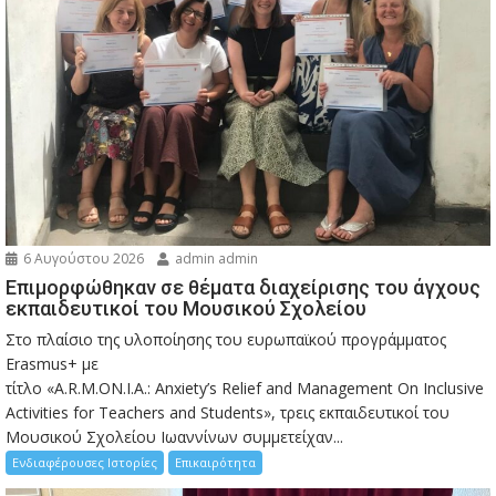
6 Αυγούστου 2026
admin admin
Eπιμορφώθηκαν σε θέματα διαχείρισης του άγχους
εκπαιδευτικοί του Μουσικού Σχολείου
Στο πλαίσιο της υλοποίησης του ευρωπαϊκού προγράμματος
Erasmus+ με
τίτλο «A.R.M.ON.I.A.: Anxiety’s Relief and Management On Inclusive
Activities for Teachers and Students», τρεις εκπαιδευτικοί του
Μουσικού Σχολείου Ιωαννίνων συμμετείχαν...
Ενδιαφέρουσες Ιστορίες
Επικαιρότητα