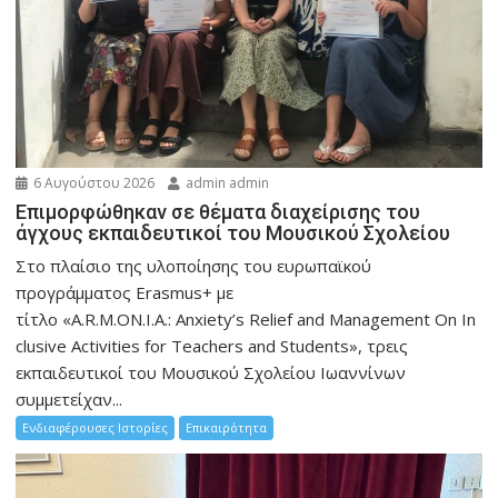
6 Αυγούστου 2026
admin admin
Eπιμορφώθηκαν σε θέματα διαχείρισης του
άγχους εκπαιδευτικοί του Μουσικού Σχολείου
Στο πλαίσιο της υλοποίησης του ευρωπαϊκού
προγράμματος Erasmus+ με
τίτλο «A.R.M.ON.I.A.: Anxiety’s Relief and Management On In
clusive Activities for Teachers and Students», τρεις
εκπαιδευτικοί του Μουσικού Σχολείου Ιωαννίνων
συμμετείχαν...
Ενδιαφέρουσες Ιστορίες
Επικαιρότητα