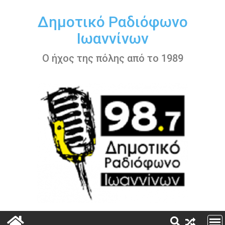
Περάστε
στο
Δημοτικό Ραδιόφωνο
περιεχόμενο
Ιωαννίνων
Ο ήχος της πόλης από το 1989