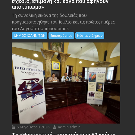
σχέδιο, επιμονή και έργα που αφήνουν
αποτύπωμα»
Τη συνολική εικόνα της δουλειάς που
πραγματοποιήθηκε τον Ιούλιο και τις πρώτες ημέρες
του Αυγούστου παρουσίασε...
ΔΗΜΟΣ ΙΩΑΝΝΙΤΩΝ
Επικαιρότητα
Νέα των Δήμων
6 Αυγούστου 2026
admin admin
Tα «Ηπειρωτικά» επιστρέφουν 50 χρόνια