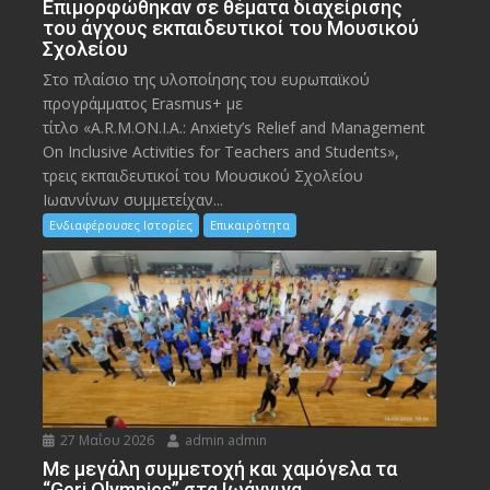
Eπιμορφώθηκαν σε θέματα διαχείρισης
του άγχους εκπαιδευτικοί του Μουσικού
Σχολείου
Στο πλαίσιο της υλοποίησης του ευρωπαϊκού
προγράμματος Erasmus+ με
τίτλο «A.R.M.ON.I.A.: Anxiety’s Relief and Management
On Inclusive Activities for Teachers and Students»,
τρεις εκπαιδευτικοί του Μουσικού Σχολείου
Ιωαννίνων συμμετείχαν...
Ενδιαφέρουσες Ιστορίες
Επικαιρότητα
27 Μαΐου 2026
admin admin
Με μεγάλη συμμετοχή και χαμόγελα τα
“Geri Olympics” στα Ιωάννινα