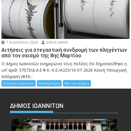
7 Αυγούστου 2026
admin admin
Αιτήσεις για στεγαστική συνδρομή των πληγέντων
από τον σεισμό της 8ης Μαρτίου
Ο Δήμος Ιωαννιτών ενημερώνει τους πολίτες ότι δημοσιεύθηκε η
υπ’ αριθ. 57073/Δ.Α.Ε.Φ.Κ.-Κ.Ε./Α325/16-07-2026 Κοινή Υπουργική
Απόφαση (ΦΕΚ...
Ειδήσεις Ιωαννίνων
Επικαιρότητα
Νέα των Δήμων
ΔΗΜΟΣ ΙΩΑΝΝΙΤΩΝ