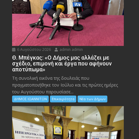
6 Αυγούστου 2026
admin admin
Θ. Μπέγκας: «Ο Δήμος μας αλλάζει με
σχέδιο, επιμονή και έργα που αφήνουν
αποτύπωμα»
Τη συνολική εικόνα της δουλειάς που
πραγματοποιήθηκε τον Ιούλιο και τις πρώτες ημέρες
του Αυγούστου παρουσίασε...
ΔΗΜΟΣ ΙΩΑΝΝΙΤΩΝ
Επικαιρότητα
Νέα των Δήμων