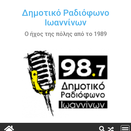
Περάστε
στο
Δημοτικό Ραδιόφωνο
περιεχόμενο
Ιωαννίνων
Ο ήχος της πόλης από το 1989