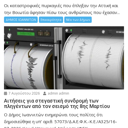
Οι καταστροφικές πυρκαγιές που έπληξαν την Αττική και
την Bοιωτία άφησαν πίσω τους ανθρώπους που έχασαν...
ΔΗΜΟΣ ΙΩΑΝΝΙΤΩΝ
Επικαιρότητα
Νέα των Δήμων
7 Αυγούστου 2026
admin admin
Αιτήσεις για στεγαστική συνδρομή των
πληγέντων από τον σεισμό της 8ης Μαρτίου
Ο Δήμος Ιωαννιτών ενημερώνει τους πολίτες ότι
δημοσιεύθηκε η υπ’ αριθ. 57073/Δ.Α.Ε.Φ.Κ.-Κ.Ε./Α325/16-