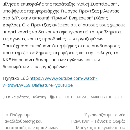
μίλησε ο επικεφαλής της παράταξης “Λαϊκή Συσπείρωση” ,
υποψήφιος περιφερειάρχης Γιώργος Πρέντζας μιλώντας
στο Δ/Ρ, στην εκπομπή “Πρωινή Ενημέρωση” (Χάρης
Δάφλος). Ο κ. Πρέντζας ανέφερε ότι σ’ αυτούς τους χώρους
μπορεί κανείς να δει και να αφουγκραστεί τα προβλήματα,
τις αγωνίες και τις προσδοκίες των εργαζομένων.
Ταυτόχρονα επεσήμανε ότι η ψήφος στους συνδυασμούς
που στηρίζει σε δήμους, περιφέρειες και ευρωεκλογές το
ΚΚΕ θα σημάνει δυνάμωμα των αγώνων και των
δικαιωμάτων των εργαζομένων.
Ηχητικό Εδώ:
https://www.youtube.com/watch?
v=trswLWL58iU&feature=youtu.be
,
,
Επικαιρότητα
Πολιτική
ΓΙΩΡΓΟΣ ΠΡΕΝΤΖΑΣ
ΛΑΪΚΗ ΣΥΣΠΕΙΡΩΣΗ
Πλοήγηση
Πρόγραμμα
“Εγκαινιάζουμε τα νέα
άρθρων
αναδιάρθρωσης και
Γιάννενα” – Τόνισε ο Θωμάς
μετατροπής των αμπελώνων
Μπέγκας στα εγκαίνια του