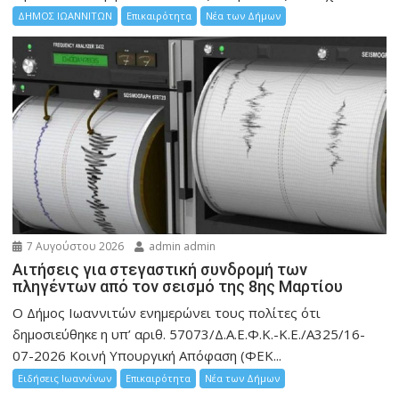
ΔΗΜΟΣ ΙΩΑΝΝΙΤΩΝ
Επικαιρότητα
Νέα των Δήμων
7 Αυγούστου 2026
admin admin
Αιτήσεις για στεγαστική συνδρομή των
πληγέντων από τον σεισμό της 8ης Μαρτίου
Ο Δήμος Ιωαννιτών ενημερώνει τους πολίτες ότι
δημοσιεύθηκε η υπ’ αριθ. 57073/Δ.Α.Ε.Φ.Κ.-Κ.Ε./Α325/16-
07-2026 Κοινή Υπουργική Απόφαση (ΦΕΚ...
Ειδήσεις Ιωαννίνων
Επικαιρότητα
Νέα των Δήμων