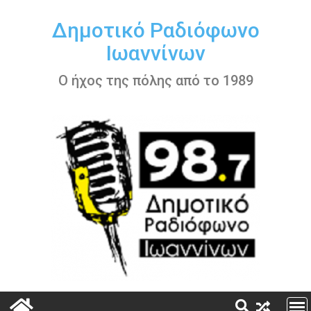
Περάστε
στο
Δημοτικό Ραδιόφωνο
περιεχόμενο
Ιωαννίνων
Ο ήχος της πόλης από το 1989