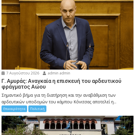
7 Αυγούστου 2026
admin admin
Γ. Αμυράς: Αναγκαία η επισκευή του αρδευτικού
φράγματος Αώου
Σημαντικό βήμα για τη διατήρηση και την αναβάθμιση των
αρδευτικών υποδομών του κάμπου Κόνιτσας αποτελεί η...
Επικαιρότητα
Πολιτική