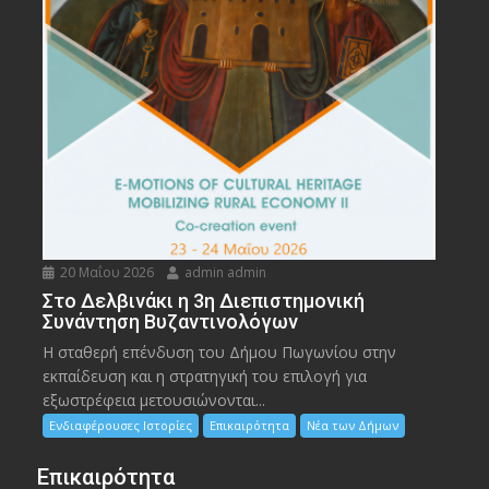
20 Μαΐου 2026
admin admin
Στο Δελβινάκι η 3η Διεπιστημονική
Συνάντηση Βυζαντινολόγων
Η σταθερή επένδυση του Δήμου Πωγωνίου στην
εκπαίδευση και η στρατηγική του επιλογή για
εξωστρέφεια μετουσιώνονται...
Ενδιαφέρουσες Ιστορίες
Επικαιρότητα
Νέα των Δήμων
Επικαιρότητα