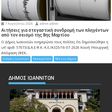
7 Αυγούστου 2026
admin admin
Αιτήσεις για στεγαστική συνδρομή των πληγέντων
από τον σεισμό της 8ης Μαρτίου
Ο Δήμος Ιωαννιτών ενημερώνει τους πολίτες ότι δημοσιεύθηκε η
υπ’ αριθ. 57073/Δ.Α.Ε.Φ.Κ.-Κ.Ε./Α325/16-07-2026 Κοινή Υπουργική
Απόφαση (ΦΕΚ...
Ειδήσεις Ιωαννίνων
Επικαιρότητα
Νέα των Δήμων
ΔΗΜΟΣ ΙΩΑΝΝΙΤΩΝ