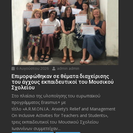
6 Αυγούστου 2026
admin admin
Eπιμορφώθηκαν σε θέματα διαχείρισης
του άγχους εκπαιδευτικοί του Μουσικού
Σχολείου
Στο πλαίσιο της υλοποίησης του ευρωπαϊκού
προγράμματος Erasmus+ με
τίτλο «A.R.M.ON.I.A.: Anxiety’s Relief and Management
On Inclusive Activities for Teachers and Students»,
τρεις εκπαιδευτικοί του Μουσικού Σχολείου
Ιωαννίνων συμμετείχαν...