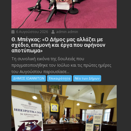
6 Αυγούστου 2026
admin admin
Θ. Μπέγκας: «Ο Δήμος μας αλλάζει με
σχέδιο, επιμονή και έργα που αφήνουν
αποτύπωμα»
Τη συνολική εικόνα της δουλειάς που
πραγματοποιήθηκε τον Ιούλιο και τις πρώτες ημέρες
του Αυγούστου παρουσίασε...
ΔΗΜΟΣ ΙΩΑΝΝΙΤΩΝ
Επικαιρότητα
Νέα των Δήμων