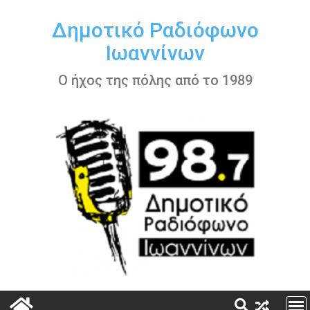
Περάστε
στο
Δημοτικό Ραδιόφωνο
περιεχόμενο
Ιωαννίνων
Ο ήχος της πόλης από το 1989