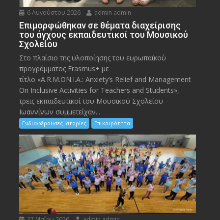
6 Αυγούστου 2026
admin admin
Eπιμορφώθηκαν σε θέματα διαχείρισης
του άγχους εκπαιδευτικοί του Μουσικού
Σχολείου
Στο πλαίσιο της υλοποίησης του ευρωπαϊκού
προγράμματος Erasmus+ με
τίτλο «A.R.M.ON.I.A.: Anxiety’s Relief and Management
On Inclusive Activities for Teachers and Students»,
τρεις εκπαιδευτικοί του Μουσικού Σχολείου
Ιωαννίνων συμμετείχαν...
Ενδιαφέρουσες Ιστορίες
Επικαιρότητα
27 Μαΐου 2026
admin admin