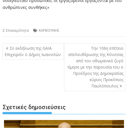
νοσηλευτικό προσωπικό, οι εργαζόμενοι εργάζονται με πιο
ανθρώπινες συνθήκες»
Επικαιρότητα
ΚΑΡΒΟΥΝΗΣ
Πλοήγηση
Σε εκδήλωση της GAIA
Την 106η επέτειο
άρθρων
Επιχειρείν ο Δήμος Ιωαννιτών
απελευθέρωσης της Κόνιτσας
από τον οθωμανικό ζυγό
τίμησε με την παρουσία του ο
Προέδρος της Δημοκρατίας
κύριος Προκόπιος
Παυλόπουλος
Σχετικές δημοσιεύσεις