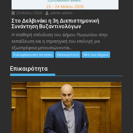
20 Μαΐου 2026
admin admin
Στο Δελβινάκι η 3η Διεπιστημονική
Συνάντηση Βυζαντινολόγων
Η σταθερή επένδυση του Δήμου Πωγωνίου στην
εκπαίδευση και η στρατηγική του επιλογή για
εξωστρέφεια μετουσιώνονται...
Ενδιαφέρουσες Ιστορίες
Επικαιρότητα
Νέα των Δήμων
Επικαιρότητα