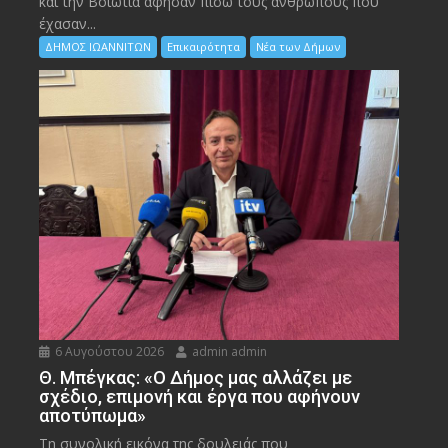
και την Bοιωτία άφησαν πίσω τους ανθρώπους που
έχασαν...
ΔΗΜΟΣ ΙΩΑΝΝΙΤΩΝ
Επικαιρότητα
Νέα των Δήμων
6 Αυγούστου 2026
admin admin
Θ. Μπέγκας: «Ο Δήμος μας αλλάζει με
σχέδιο, επιμονή και έργα που αφήνουν
αποτύπωμα»
Τη συνολική εικόνα της δουλειάς που