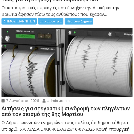
Οι καταστροφικές πυρκαγιές που έπληξαν την Αττική και την
Bοιωτία άφησαν πίσω τους ανθρώπους που έχασαν...
ΔΗΜΟΣ ΙΩΑΝΝΙΤΩΝ
Επικαιρότητα
Νέα των Δήμων
7 Αυγούστου 2026
admin admin
Αιτήσεις για στεγαστική συνδρομή των πληγέντων
από τον σεισμό της 8ης Μαρτίου
Ο Δήμος Ιωαννιτών ενημερώνει τους πολίτες ότι δημοσιεύθηκε η
υπ’ αριθ. 57073/Δ.Α.Ε.Φ.Κ.-Κ.Ε./Α325/16-07-2026 Κοινή Υπουργική