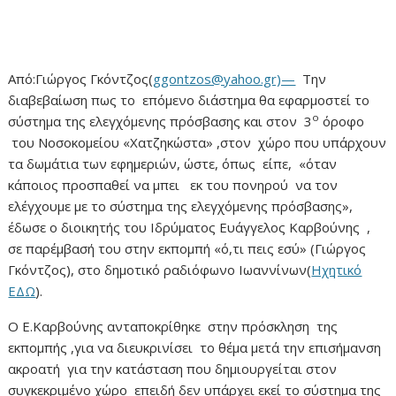
Από:Γιώργος Γκόντζος(
ggontzos@yahoo.gr)—
Την
διαβεβαίωση πως το επόμενο διάστημα θα εφαρμοστεί το
ο
σύστημα της ελεγχόμενης πρόσβασης και στον 3
όροφο
του Νοσοκομείου «Χατζηκώστα» ,στον χώρο που υπάρχουν
τα δωμάτια των εφημεριών, ώστε, όπως είπε, «όταν
κάποιος προσπαθεί να μπει εκ του πονηρού να τον
ελέγχουμε με το σύστημα της ελεγχόμενης πρόσβασης»,
έδωσε ο διοικητής του Ιδρύματος Ευάγγελος Καρβούνης ,
σε παρέμβασή του στην εκπομπή «ό,τι πεις εσύ» (Γιώργος
Γκόντζος), στο δημοτικό ραδιόφωνο Ιωαννίνων(
Ηχητικό
ΕΔΩ
).
Ο Ε.Καρβούνης ανταποκρίθηκε στην πρόσκληση της
εκπομπής ,για να διευκρινίσει το θέμα μετά την επισήμανση
ακροατή για την κατάσταση που δημιουργείται στον
συγκεκριμένο χώρο επειδή δεν υπάρχει εκεί το σύστημα της