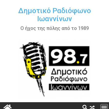
Περάστε
στο
Δημοτικό Ραδιόφωνο
περιεχόμενο
Ιωαννίνων
Ο ήχος της πόλης από το 1989