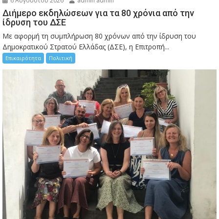
6 Αυγούστου 2026
admin admin
Διήμερο εκδηλώσεων για τα 80 χρόνια από την
ίδρυση του ΔΣΕ
Με αφορμή τη συμπλήρωση 80 χρόνων από την ίδρυση του
Δημοκρατικού Στρατού Ελλάδας (ΔΣΕ), η Επιτροπή...
Επικαιρότητα
Πολιτική