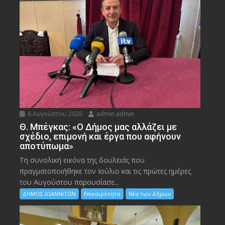
6 Αυγούστου 2026
admin admin
Θ. Μπέγκας: «Ο Δήμος μας αλλάζει με
σχέδιο, επιμονή και έργα που αφήνουν
αποτύπωμα»
Τη συνολική εικόνα της δουλειάς που
πραγματοποιήθηκε τον Ιούλιο και τις πρώτες ημέρες
του Αυγούστου παρουσίασε...
ΔΗΜΟΣ ΙΩΑΝΝΙΤΩΝ
Επικαιρότητα
Νέα των Δήμων