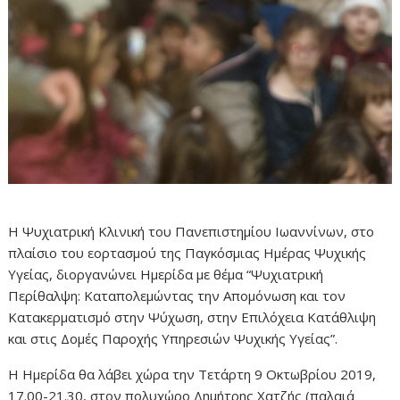
Η Ψυχιατρική Κλινική του Πανεπιστημίου Ιωαννίνων, στο
πλαίσιο του εορτασμού της Παγκόσμιας Ημέρας Ψυχικής
Υγείας, διοργανώνει Ημερίδα με θέμα “Ψυχιατρική
Περίθαλψη: Καταπολεμώντας την Απομόνωση και τον
Κατακερματισμό στην Ψύχωση, στην Επιλόχεια Κατάθλιψη
και στις Δομές Παροχής Υπηρεσιών Ψυχικής Υγείας”.
Η Ημερίδα θα λάβει χώρα την Τετάρτη 9 Οκτωβρίου 2019,
17.00-21.30, στον πολυχώρο Δημήτρης Χατζής (παλαιά