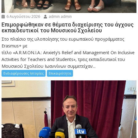
6 Αυγούστου 2026
admin admin
Eπιμορφώθηκαν σε θέματα διαχείρισης του άγχους
εκπαιδευτικοί του Μουσικού Σχολείου
Στο πλαίσιο της υλοποίησης του ευρωπαϊκού προγράμματος
Erasmus+ με
τίτλο «A.R.M.ON.I.A.: Anxiety’s Relief and Management On Inclusive
Activities for Teachers and Students», τρεις εκπαιδευτικοί του
Μουσικού Σχολείου Ιωαννίνων συμμετείχαν...
Ενδιαφέρουσες Ιστορίες
Επικαιρότητα