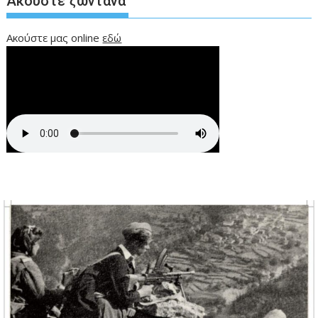
Ακούστε ζωντανά
Ακούστε μας online
εδώ