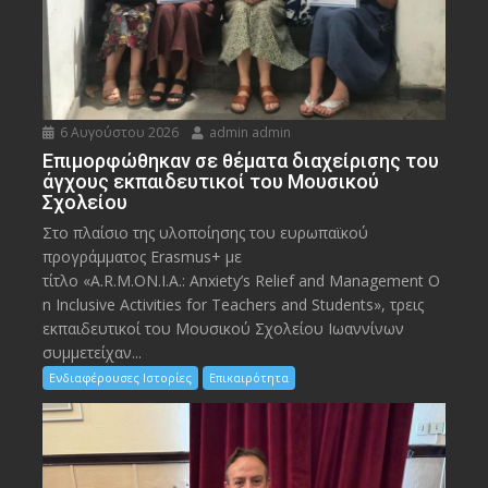
6 Αυγούστου 2026
admin admin
Eπιμορφώθηκαν σε θέματα διαχείρισης του
άγχους εκπαιδευτικοί του Μουσικού
Σχολείου
Στο πλαίσιο της υλοποίησης του ευρωπαϊκού
προγράμματος Erasmus+ με
τίτλο «A.R.M.ON.I.A.: Anxiety’s Relief and Management O
n Inclusive Activities for Teachers and Students», τρεις
εκπαιδευτικοί του Μουσικού Σχολείου Ιωαννίνων
συμμετείχαν...
Ενδιαφέρουσες Ιστορίες
Επικαιρότητα