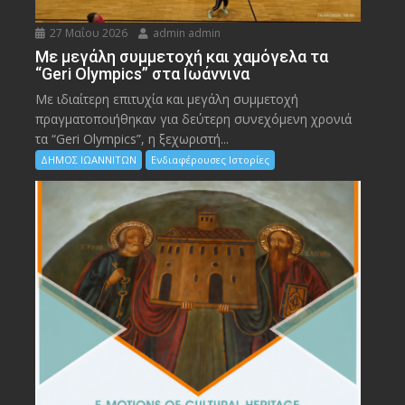
27 Μαΐου 2026
admin admin
Με μεγάλη συμμετοχή και χαμόγελα τα
“Geri Olympics” στα Ιωάννινα
Με ιδιαίτερη επιτυχία και μεγάλη συμμετοχή
πραγματοποιήθηκαν για δεύτερη συνεχόμενη χρονιά
τα “Geri Olympics”, η ξεχωριστή...
ΔΗΜΟΣ ΙΩΑΝΝΙΤΩΝ
Ενδιαφέρουσες Ιστορίες