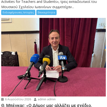
Activities for Teachers and Students», τρεις εκπαιδευτικοί του
Μουσικού Σχολείου Ιωαννίνων συμμετείχαν...
Ενδιαφέρουσες Ιστορίες
Επικαιρότητα
6 Αυγούστου 2026
admin admin
Θ. Μπέγκας: «Ο Δήμος μας αλλάζει με σχέδιο,