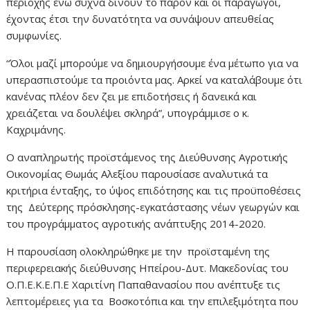
περιοχής ενώ συχνά δίνουν το παρόν και οι παραγωγοί,
έχοντας έτσι την δυνατότητα να συνάψουν απευθείας
συμφωνίες.
“Όλοι μαζί μπορούμε να δημιουργήσουμε ένα μέτωπο για να
υπερασπιστούμε τα προιόντα μας. Αρκεί να καταλάβουμε ότι
κανένας πλέον δεν ζει με επιδοτήσεις ή δανεικά και
χρειάζεται να δουλέψει σκληρά”, υπογράμμισε ο κ.
Καχριμάνης.
Ο αναπληρωτής προϊστάμενος της Διεύθυνσης Αγροτικής
Οικονομίας Θωμάς Αλεξίου παρουσίασε αναλυτικά τα
κριτήρια ένταξης, το ύψος επιδότησης και τις προϋποθέσεις
της Δεύτερης πρόσκλησης-εγκατάστασης νέων γεωργών και
του προγράμματος αγροτικής ανάπτυξης 2014-2020.
Η παρουσίαση ολοκληρώθηκε με την προϊσταμένη της
περιφερειακής διεύθυνσης Ηπείρου-Δυτ. Μακεδονίας του
Ο.Π.Ε.Κ.Ε.Π.Ε Χαριτίνη Παπαθανασίου που ανέπτυξε τις
λεπτομέρειες για τα Βοσκοτόπια και την επιλεξιμότητα που