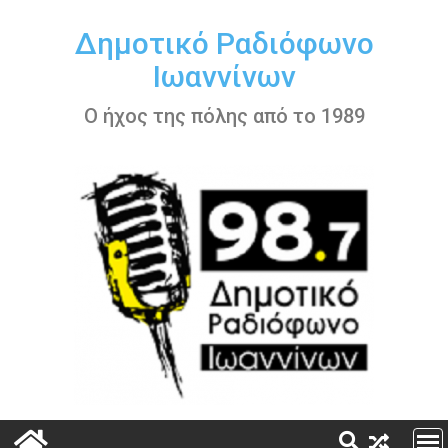
Περάστε
στο
Δημοτικό Ραδιόφωνο
περιεχόμενο
Ιωαννίνων
Ο ήχος της πόλης από το 1989