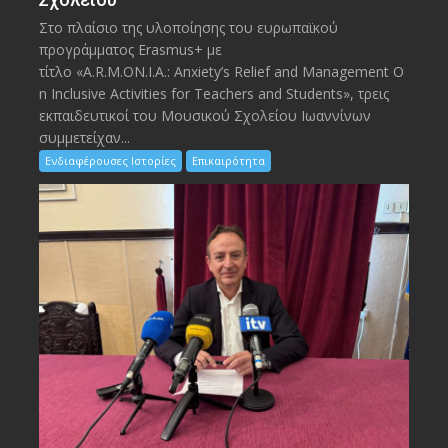
Στο πλαίσιο της υλοποίησης του ευρωπαϊκού
προγράμματος Erasmus+ με
τίτλο «A.R.M.ON.I.A.: Anxiety’s Relief and Management O
n Inclusive Activities for Teachers and Students», τρεις
εκπαιδευτικοί του Μουσικού Σχολείου Ιωαννίνων
συμμετείχαν...
Ενδιαφέρουσες Ιστορίες
Επικαιρότητα