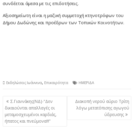
συνδέεται άμεσα με τις επιδοτήσεις.
Αξιοσημείωτη είναι η μαζική συμμετοχή κτηνοτρόφων του
Δήμου Δωδώνης και προέδρων των Τοπικών Κοινοτήτων.
,
Εκδηλώσεις Ιωάννινα
Επικαιρότητα
ΗΜΕΡΙΔΑ
Πλοήγηση
Σ.Γιαννάκης(ΝΔ)-“Δεν
Διακοπή νερού αύριο Τρίτη
άρθρων
δικαιούνται απαλλαγές οι
λόγω μετατόπισης αγωγού
μεταμοσχευμένοι καρδιάς,
ύδρευσης
ήπατος και πνεύμονα!!!”