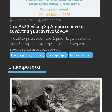
20 Μαΐου 2026
admin admin
Στο Δελβινάκι η 3η Διεπιστημονική
Συνάντηση Βυζαντινολόγων
Η σταθερή επένδυση του Δήμου Πωγωνίου στην
εκπαίδευση και η στρατηγική του επιλογή για
εξωστρέφεια μετουσιώνονται...
Ενδιαφέρουσες Ιστορίες
Επικαιρότητα
Νέα των Δήμων
Επικαιρότητα