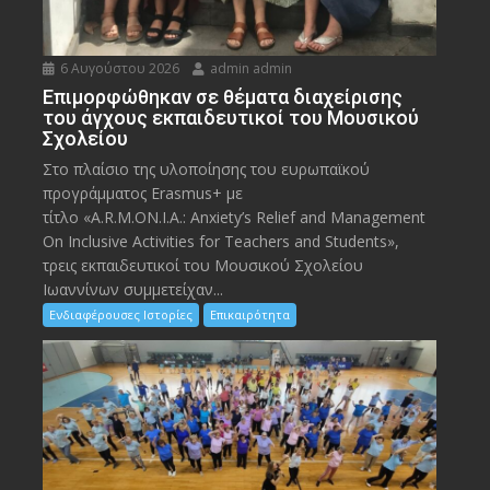
6 Αυγούστου 2026
admin admin
Eπιμορφώθηκαν σε θέματα διαχείρισης
του άγχους εκπαιδευτικοί του Μουσικού
Σχολείου
Στο πλαίσιο της υλοποίησης του ευρωπαϊκού
προγράμματος Erasmus+ με
τίτλο «A.R.M.ON.I.A.: Anxiety’s Relief and Management
On Inclusive Activities for Teachers and Students»,
τρεις εκπαιδευτικοί του Μουσικού Σχολείου
Ιωαννίνων συμμετείχαν...
Ενδιαφέρουσες Ιστορίες
Επικαιρότητα