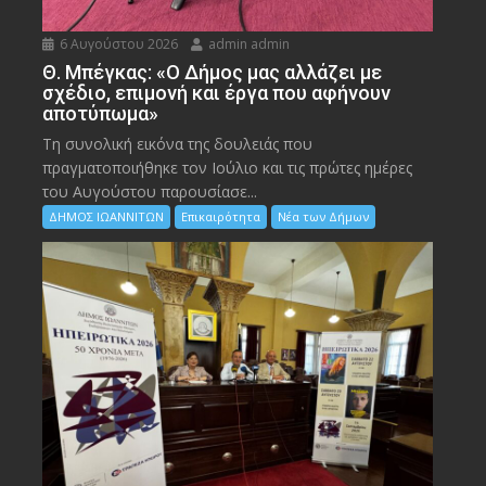
6 Αυγούστου 2026
admin admin
Θ. Μπέγκας: «Ο Δήμος μας αλλάζει με
σχέδιο, επιμονή και έργα που αφήνουν
αποτύπωμα»
Τη συνολική εικόνα της δουλειάς που
πραγματοποιήθηκε τον Ιούλιο και τις πρώτες ημέρες
του Αυγούστου παρουσίασε...
ΔΗΜΟΣ ΙΩΑΝΝΙΤΩΝ
Επικαιρότητα
Νέα των Δήμων