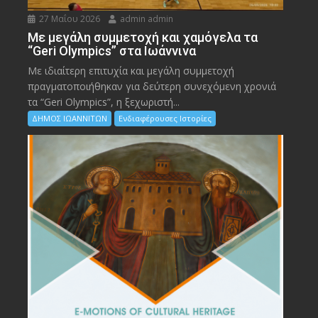
27 Μαΐου 2026
admin admin
Με μεγάλη συμμετοχή και χαμόγελα τα
“Geri Olympics” στα Ιωάννινα
Με ιδιαίτερη επιτυχία και μεγάλη συμμετοχή
πραγματοποιήθηκαν για δεύτερη συνεχόμενη χρονιά
τα “Geri Olympics”, η ξεχωριστή...
ΔΗΜΟΣ ΙΩΑΝΝΙΤΩΝ
Ενδιαφέρουσες Ιστορίες