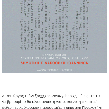
Από:Γιώργος Γκόντζος(ggontzos@yahoo.gr)—Έως τις 10
Φεβρουαρίου θα είναι ανοικτή για το κοινό η εικαστική
έκθεση «μικρόκοσμοι» παρουσιάζει η Δημοτική Πινακοθήκη