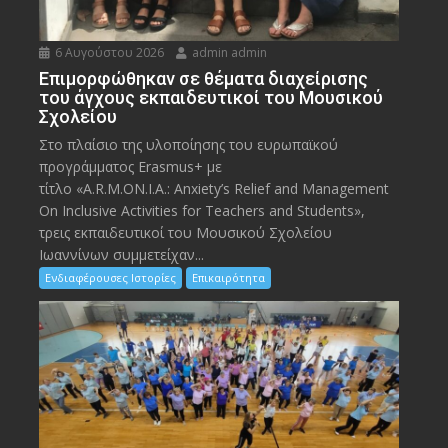
6 Αυγούστου 2026
admin admin
Eπιμορφώθηκαν σε θέματα διαχείρισης
του άγχους εκπαιδευτικοί του Μουσικού
Σχολείου
Στο πλαίσιο της υλοποίησης του ευρωπαϊκού
προγράμματος Erasmus+ με
τίτλο «A.R.M.ON.I.A.: Anxiety’s Relief and Management
On Inclusive Activities for Teachers and Students»,
τρεις εκπαιδευτικοί του Μουσικού Σχολείου
Ιωαννίνων συμμετείχαν...
Ενδιαφέρουσες Ιστορίες
Επικαιρότητα