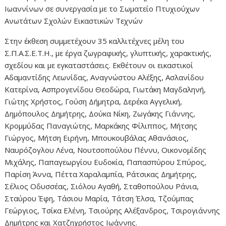
Ιωαννίνων σε συνεργασία με το Σωματείο Πτυχιούχων
Ανωτάτων Σχολών Εικαστικών Τεχνών
Στην έκθεση συμμετέχουν 35 καλλιτέχνες μέλη του
Σ.Π.Α.Σ.Ε.Τ.Η., με έργα ζωγραφικής, γλυπτικής, χαρακτικής,
σχεδίου και με εγκαταστάσεις. Εκθέτουν οι εικαστικοί
Αδαμαντίδης Λεωνίδας, Αναγνώστου Αλέξης, Ασλανίδου
Κατερίνα, Ασπρογενίδου Θεοδώρα, Γιωτάκη Μαγδαληνή,
Γιώτης Χρήστος, Γούση Δήμητρα, Δερέκα Αγγελική,
Δημόπουλος Δημήτρης, Δούκα Νίκη, Ζωγάκης Γιάννης,
Κρομμύδας Παναγιώτης, Μαρκάκης Φίλιππος, Μήτσης
Γιώργος, Μήτση Ειρήνη, Μπουκουβάλας Αθανάσιος,
Ναυρόζογλου Λένα, Νουτσοπούλου Πέννυ, Οικονομίδης
Μιχάλης, Παπαγεωργίου Ευδοκία, Παπασπύρου Σπύρος,
Παρίση Άννα, Πέττα Χαραλαμπία, Ράτσικας Δημήτρης,
Σέλιος Οδυσσέας, Σιόλου Αγαθή, Σταθοπούλου Ράνια,
Σταύρου Έφη, Τάσιου Μαρία, Τάτση Έλσα, Τζούμπας
Γεώργιος, Τσίκα Ελένη, Τσιούρης Αλέξανδρος, Τσιρογιάννης
Δημήτρης και Χατζηχρήστος Ιωάννης.