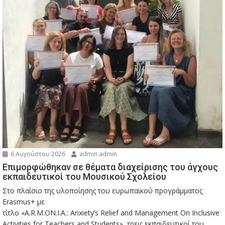
6 Αυγούστου 2026
admin admin
Eπιμορφώθηκαν σε θέματα διαχείρισης του άγχους
εκπαιδευτικοί του Μουσικού Σχολείου
Στο πλαίσιο της υλοποίησης του ευρωπαϊκού προγράμματος
Erasmus+ με
τίτλο «A.R.M.ON.I.A.: Anxiety’s Relief and Management On Inclusive
Activities for Teachers and Students», τρεις εκπαιδευτικοί του