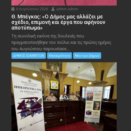
6 Αυγούστου 2026
admin admin
Θ. Μπέγκας: «Ο Δήμος μας αλλάζει με
σχέδιο, επιμονή και έργα που αφήνουν
αποτύπωμα»
Τη συνολική εικόνα της δουλειάς που
πραγματοποιήθηκε τον Ιούλιο και τις πρώτες ημέρες
του Αυγούστου παρουσίασε...
ΔΗΜΟΣ ΙΩΑΝΝΙΤΩΝ
Επικαιρότητα
Νέα των Δήμων