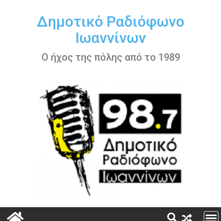
Περάστε
στο
Δημοτικό Ραδιόφωνο
περιεχόμενο
Ιωαννίνων
Ο ήχος της πόλης από το 1989