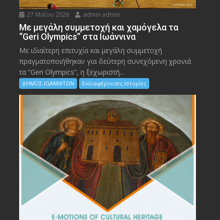
27 Μαΐου 2026
admin admin
Με μεγάλη συμμετοχή και χαμόγελα τα
“Geri Olympics” στα Ιωάννινα
Με ιδιαίτερη επιτυχία και μεγάλη συμμετοχή
πραγματοποιήθηκαν για δεύτερη συνεχόμενη χρονιά
τα “Geri Olympics”, η ξεχωριστή...
ΔΗΜΟΣ ΙΩΑΝΝΙΤΩΝ
Ενδιαφέρουσες Ιστορίες