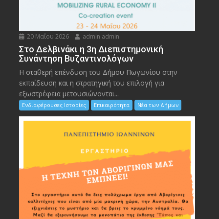
20 Μαΐου 2026
admin admin
Στο Δελβινάκι η 3η Διεπιστημονική
Συνάντηση Βυζαντινολόγων
Η σταθερή επένδυση του Δήμου Πωγωνίου στην
εκπαίδευση και η στρατηγική του επιλογή για
εξωστρέφεια μετουσιώνονται...
Ενδιαφέρουσες Ιστορίες
Επικαιρότητα
Νέα των Δήμων