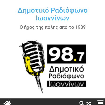
Περάστε
στο
Δημοτικό Ραδιόφωνο
περιεχόμενο
Ιωαννίνων
Ο ήχος της πόλης από το 1989