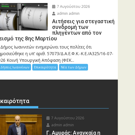
7 Αυγούστου 2026
admin admin
Αιτήσεις για στεγαστική
συνδρομή των
πληγέντων από τον
εισμό της 8ης Μαρτίου
 Δήμος Ιωαννιτών ενημερώνει τους πολίτες ότι
μοσιεύθηκε η υπ’ αριθ. 57073/Δ.Α.Ε.Φ.Κ.-Κ.Ε./Α325/16-07-
026 Κοινή Υπουργική Απόφαση (ΦΕΚ...
ιδήσεις Ιωαννίνων
Επικαιρότητα
Νέα των Δήμων
ικαιρότητα
7 Αυγούστου 2026
admin admin
Γ. Αμυράς: Αναγκαία η