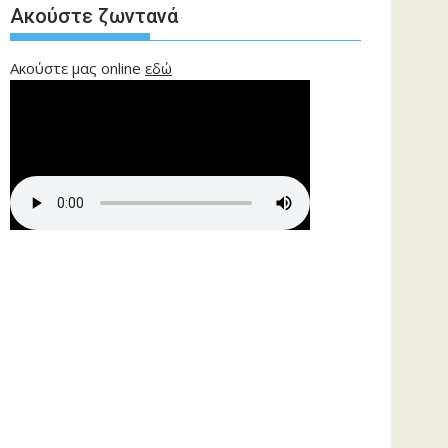
Ακούστε ζωντανά
Ακούστε μας online
εδώ