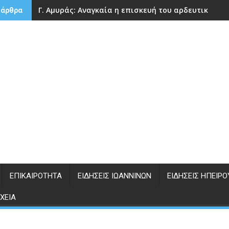
Γ. Αμυράς: Αναγκαία η επισκευή του αρδευτικού 
 άρθρα
ΕΠΙΚΑΙΡΌΤΗΤΑ
ΕΙΔΉΣΕΙΣ ΙΩΑΝΝΊΝΩΝ
ΕΙΔΉΣΕΙΣ ΗΠΕΊΡΟ
ΧΕΊΑ