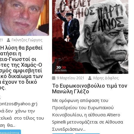
21
Γκόντζος Γιώργος
 Η λύση θα βρεθεί
ατήσει η
εια-Γνωστοί οι
τες της Χαμάς-Ο
ισμός αμφισβητεί
ικό δικαίωμα των
9 Μαρτίου 2021
Χάρης Δάφλος
 έχουν το δικό
To Eυρωκοινοβούλιο τιμά τον
ος.
Μανώλη Γλέζο
ς
Με ομόφωνη απόφαση του
ontzos@yahoo.gr)
Προεδρείου του Ευρωπαϊκού
ά δεν χάνω την
Κοινοβουλίου, η αίθουσα Altiero
τελικά στο τέλος του
Spinelli μετονομάζεται σε Αίθουσα
η θα...
Συνεδριάσεων...
πικαιρότητα