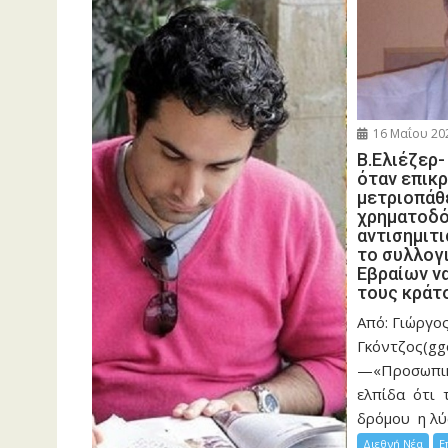
16 Μαΐου 20
Β.Ελιέζερ-
όταν επικρ
μετριοπάθ
χρηματοδό
αντισημιτ
το συλλογ
Εβραίων να
τους κράτ
Από: Γιώργο
Γκόντζος(gg
—«Προσωπικ
ελπίδα ότι 
δρόμου η λύσ
Διεθνή Νέα
Ε