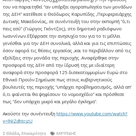
του να παραιτηθεί “αν υπάρξει αγοραπωλησία των μονάδων
της ΔΕΗ” κατέθεσε ο Θεόδωρος Καρυπίδης ,Περιφερειάρχης
Δυτικής Μακεδονίας, σε συνέντευξή του στην εκπομπή “ό,τι
πεις εσύ” (Γιώργος Γκόντζος), στο δημοτικό ραδιόφωνο
Ιωαννίνων.Εξέφρασε την ανησυχία του για το τι μέλλει
γενέσθαι για την ΔΕΗ συνολικά, αλλά και για τις επιπτώσεις
όσον αφορά τις θέσεις εργασίας ,και το περιβάλλον από τις
εξελίξεις στην μονάδα της περιοχής .Αναφέρθηκε στην
προσφορά της ΔΕΗ από την ίδρυσή της με ιδιαίτερη
αναφορά στην προσφορά 125 δισεκατομμυρίων Ευρώ στο
Εθνικό Προϊόν.Σημείωσε πως στους κυβερνητικούς
βουλευτές της περιοχής “υπάρχει προβληματισμός, αλλά απ’
ό,τι φαίνεται θα ψηφίσουν το νομοσχέδιο” και πρόσθεσε
πως “δεν υπάρχει μικρό και μεγάλο έγκλημα”.
Ακούστε την συνέντευξη
https://www.youtube.com/watch?
v=lNIZdhtcjzU
,
Ελλάδα
Επικαιρότητα
ΚΑΡΥΠΙΔΗΣ