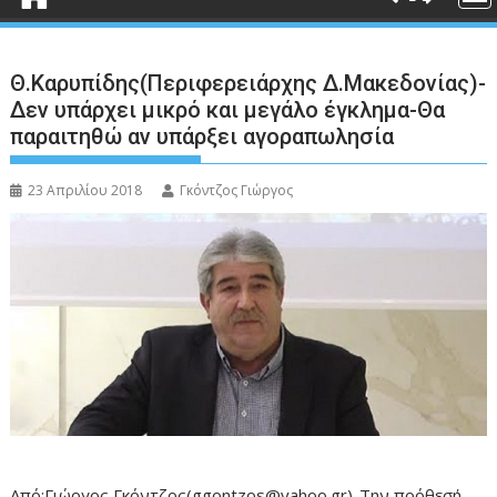
Θ.Καρυπίδης(Περιφερειάρχης Δ.Μακεδονίας)-
Δεν υπάρχει μικρό και μεγάλο έγκλημα-Θα
παραιτηθώ αν υπάρξει αγοραπωλησία
23 Απριλίου 2018
Γκόντζος Γιώργος
Από:Γιώργος Γκόντζος(ggontzos@yahoo.gr)-Την πρόθεσή