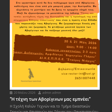
20 Μαΐου 2026
admin admin
“Η τέχνη των Αβορίγινων μας εμπνέει”
Η Σχολή Καλών Τεχνών και το Τμήμα Εικαστικών
Τεχνών και Επιστημών της Τέχνης του Πανεπιστημίου