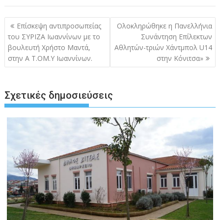
Πλοήγηση
Επίσκεψη αντιπροσωπείας
Ολοκληρώθηκε η Πανελλήνια
άρθρων
του ΣΥΡΙΖΑ Ιωαννίνων με το
Συνάντηση Επίλεκτων
βουλευτή Χρήστο Μαντά,
Αθλητών-τριών Χάντμπολ U14
στην Α Τ.ΟΜ.Υ Ιωαννίνων.
στην Κόνιτσα»
Σχετικές δημοσιεύσεις