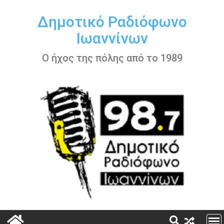
Περάστε
στο
Δημοτικό Ραδιόφωνο
περιεχόμενο
Ιωαννίνων
Ο ήχος της πόλης από το 1989