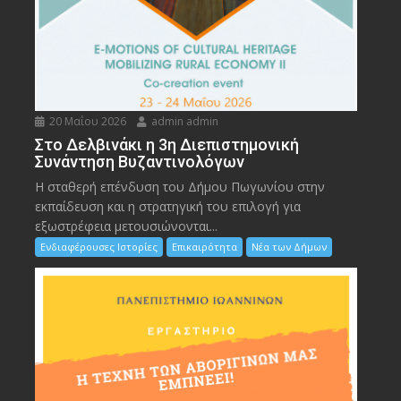
20 Μαΐου 2026
admin admin
Στο Δελβινάκι η 3η Διεπιστημονική
Συνάντηση Βυζαντινολόγων
Η σταθερή επένδυση του Δήμου Πωγωνίου στην
εκπαίδευση και η στρατηγική του επιλογή για
εξωστρέφεια μετουσιώνονται...
Ενδιαφέρουσες Ιστορίες
Επικαιρότητα
Νέα των Δήμων