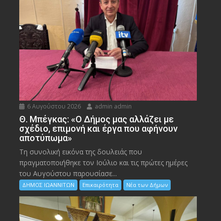
6 Αυγούστου 2026
admin admin
Θ. Μπέγκας: «Ο Δήμος μας αλλάζει με
σχέδιο, επιμονή και έργα που αφήνουν
αποτύπωμα»
Τη συνολική εικόνα της δουλειάς που
πραγματοποιήθηκε τον Ιούλιο και τις πρώτες ημέρες
του Αυγούστου παρουσίασε...
ΔΗΜΟΣ ΙΩΑΝΝΙΤΩΝ
Επικαιρότητα
Νέα των Δήμων