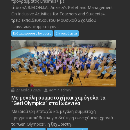
προγράμματος Erasmus+ με
τίτλο «A.R.M.ON.I.A.: Anxiety’s Relief and Management
On Inclusive Activities for Teachers and Students»,
τρεις εκπαιδευτικοί του Μουσικού Σχολείου
Ιωαννίνων συμμετείχαν...
Ενδιαφέρουσες Ιστορίες
Επικαιρότητα
27 Μαΐου 2026
admin admin
Με μεγάλη συμμετοχή και χαμόγελα τα
“Geri Olympics” στα Ιωάννινα
Με ιδιαίτερη επιτυχία και μεγάλη συμμετοχή
πραγματοποιήθηκαν για δεύτερη συνεχόμενη χρονιά
τα “Geri Olympics”, η ξεχωριστή...