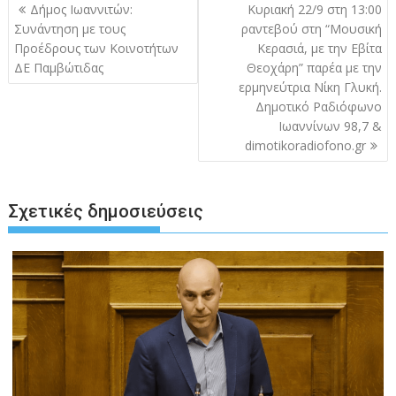
Πλοήγηση
Δήμος Ιωαννιτών:
Κυριακή 22/9 στη 13:00
άρθρων
Συνάντηση με τους
ραντεβού στη “Μουσική
Προέδρους των Κοινοτήτων
Κερασιά, με την Εβίτα
ΔΕ Παμβώτιδας
Θεοχάρη” παρέα με την
ερμηνεύτρια Νίκη Γλυκή.
Δημοτικό Ραδιόφωνο
Ιωαννίνων 98,7 &
dimotikoradiofono.gr
Σχετικές δημοσιεύσεις