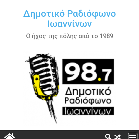
Περάστε
στο
Δημοτικό Ραδιόφωνο
περιεχόμενο
Ιωαννίνων
Ο ήχος της πόλης από το 1989