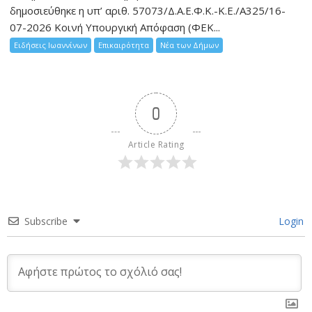
δημοσιεύθηκε η υπ’ αριθ. 57073/Δ.Α.Ε.Φ.Κ.-Κ.Ε./Α325/16-
07-2026 Κοινή Υπουργική Απόφαση (ΦΕΚ...
Ειδήσεις Ιωαννίνων
Επικαιρότητα
Νέα των Δήμων
0
Article Rating
Subscribe
Login