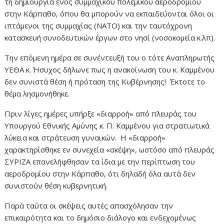
τη δημιουργία ενός συμμαχικού πολεμικού αεροδρομίου
στην Κάρπαθο, όπου θα μπορούν να εκπαιδεύονται όλοι οι
ιπτάμενοι της συμμαχίας (ΝΑΤΟ) και την ταυτόχρονη
κατασκευή συνοδευτικών έργων στο νησί (νοσοκομεία κ.λπ).
Την επόμενη ημέρα σε συνέντευξή του ο τότε Αναπληρωτής
ΥΕΘΑ κ. Ήσυχος δήλωνε πως η ανακοίνωση του κ. Καμμένου
δεν συνιστά θέση ή πρόταση της Κυβέρνησης! Έκτοτε το
θέμα λησμονήθηκε.
Πριν λίγες ημέρες υπήρξε «διαρροή» από πλευράς του
Υπουργού Εθνικής Αμύνης κ. Π. Καμμένου για στρατιωτικά
λύκεια και στράτευση γυναικών. Η «διαρροή»
χαρακτηρίσθηκε εν συνεχεία «σκέψη», ωστόσο από πλευράς
ΣΥΡΙΖΑ επανελήφθησαν τα ίδια με την περίπτωση του
αεροδρομίου στην Κάρπαθο, ότι δηλαδή όλα αυτά δεν
συνιστούν θέση κυβερνητική.
Παρά ταύτα οι σκέψεις αυτές απασχόλησαν την
επικαιρότητα και το δημόσιο διάλογο και ενδεχομένως