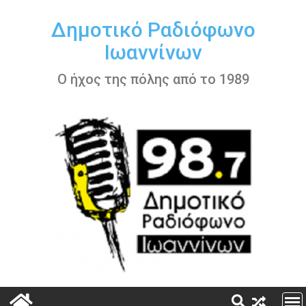
Περάστε
στο
Δημοτικό Ραδιόφωνο
περιεχόμενο
Ιωαννίνων
Ο ήχος της πόλης από το 1989