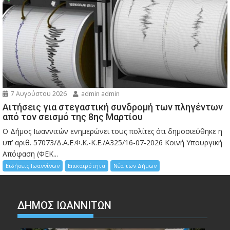
7 Αυγούστου 2026
admin admin
Αιτήσεις για στεγαστική συνδρομή των πληγέντων
από τον σεισμό της 8ης Μαρτίου
Ο Δήμος Ιωαννιτών ενημερώνει τους πολίτες ότι δημοσιεύθηκε η
υπ’ αριθ. 57073/Δ.Α.Ε.Φ.Κ.-Κ.Ε./Α325/16-07-2026 Κοινή Υπουργική
Απόφαση (ΦΕΚ...
Ειδήσεις Ιωαννίνων
Επικαιρότητα
Νέα των Δήμων
ΔΗΜΟΣ ΙΩΑΝΝΙΤΩΝ