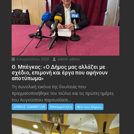
6 Αυγούστου 2026
admin admin
Θ. Μπέγκας: «Ο Δήμος μας αλλάζει με
σχέδιο, επιμονή και έργα που αφήνουν
αποτύπωμα»
Τη συνολική εικόνα της δουλειάς που
πραγματοποιήθηκε τον Ιούλιο και τις πρώτες ημέρες
του Αυγούστου παρουσίασε...
ΔΗΜΟΣ ΙΩΑΝΝΙΤΩΝ
Επικαιρότητα
Νέα των Δήμων