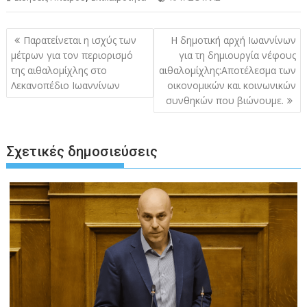
Πλοήγηση
Παρατείνεται η ισχύς των
Η δημοτική αρχή Ιωαννίνων
άρθρων
μέτρων για τον περιορισμό
για τη δημιουργία νέφους
της αιθαλομίχλης στο
αιθαλομίχλης:Αποτέλεσμα των
Λεκανοπέδιο Ιωαννίνων
οικονομικών και κοινωνικών
συνθηκών που βιώνουμε.
Σχετικές δημοσιεύσεις