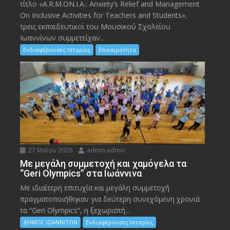
τίτλο «A.R.M.ON.I.A.: Anxiety’s Relief and Management
On Inclusive Activities for Teachers and Students»,
τρεις εκπαιδευτικοί του Μουσικού Σχολείου
Ιωαννίνων συμμετείχαν...
Ενδιαφέρουσες Ιστορίες
Επικαιρότητα
27 Μαΐου 2026
admin admin
Με μεγάλη συμμετοχή και χαμόγελα τα
“Geri Olympics” στα Ιωάννινα
Με ιδιαίτερη επιτυχία και μεγάλη συμμετοχή
πραγματοποιήθηκαν για δεύτερη συνεχόμενη χρονιά
τα “Geri Olympics”, η ξεχωριστή...
ΔΗΜΟΣ ΙΩΑΝΝΙΤΩΝ
Ενδιαφέρουσες Ιστορίες