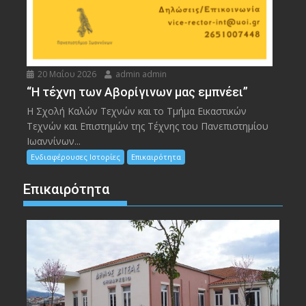
20 Μαΐου 2026
admin admin
“Η τέχνη των Αβορίγινων μας εμπνέει”
Η Σχολή Καλών Τεχνών και το Τμήμα Εικαστικών
Τεχνών και Επιστημών της Τέχνης του Πανεπιστημίου
Ιωαννίνων...
Ενδιαφέρουσες Ιστορίες
Επικαιρότητα
Επικαιρότητα