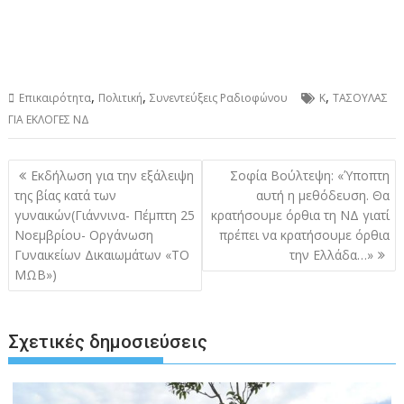
,
,
,
Επικαιρότητα
Πολιτική
Συνεντεύξεις Ραδιοφώνου
Κ
ΤΑΣΟΥΛΑΣ
ΓΙΑ ΕΚΛΟΓΕΣ ΝΔ
Πλοήγηση
Εκδήλωση για την εξάλειψη
Σοφία Βούλτεψη: «Ύποπτη
άρθρων
της βίας κατά των
αυτή η μεθόδευση. Θα
γυναικών(Γιάννινα- Πέμπτη 25
κρατήσουμε όρθια τη ΝΔ γιατί
Νοεμβρίου- Οργάνωση
πρέπει να κρατήσουμε όρθια
Γυναικείων Δικαιωμάτων «ΤΟ
την Ελλάδα…»
ΜΩΒ»)
Σχετικές δημοσιεύσεις