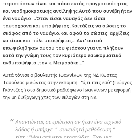
περιστάσεων είναι και πόσο εκτός πραγματικότητας
και νεοδημοκρατικής αντίληψης.Αυτό που συνέβη ήταν
ένα ναυάγιο …Όταν είσαι ναυαγός δεν είσαι
ταυτόχρονα και υποψήφιος .Κοιτάζεις να σώσεις το
σκάφος από το ναυάγιο.Και αφού το σώσεις αρχίζεις
να είσαι και πάλι υποψήφιος….Αντ’ αυτού
επωφελήθηκαν αυτού του φιάσκου για να πλήξουν
κατά την γνώμη τους τον κυριότερο εσωκομματικό
ανθυποψήφιο ,τον κ. Μεϊμαράκη…”
Αυτά τόνισε ο βουλευτής Ιωαννίνων της ΝΔ Κώστας
Τασούλας μιλώντας στην εκπομπή “ό,τι πεις εσύ” (Γιώργος
Γκόντζος ) στο δημοτικό ραδιόφωνο Ιωαννίνων με αφορμή
την μη διεξαγωγή χτες των εκλογών στη ΝΔ.
Απαντώντας σε ερώτηση αν ήταν ένα τεχνικό
λάθος ή υπήρχε ” συνειδητή μεθόδευση ”
είπε : “Μου φαίνεται τερατώδες…Έχει μια