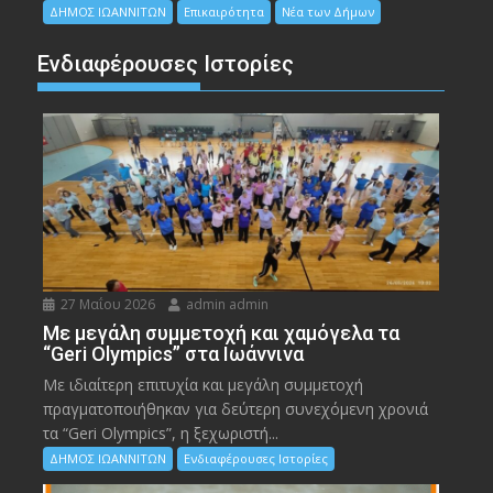
ΔΗΜΟΣ ΙΩΑΝΝΙΤΩΝ
Επικαιρότητα
Νέα των Δήμων
Ενδιαφέρουσες Ιστορίες
27 Μαΐου 2026
admin admin
Με μεγάλη συμμετοχή και χαμόγελα τα
“Geri Olympics” στα Ιωάννινα
Με ιδιαίτερη επιτυχία και μεγάλη συμμετοχή
πραγματοποιήθηκαν για δεύτερη συνεχόμενη χρονιά
τα “Geri Olympics”, η ξεχωριστή...
ΔΗΜΟΣ ΙΩΑΝΝΙΤΩΝ
Ενδιαφέρουσες Ιστορίες