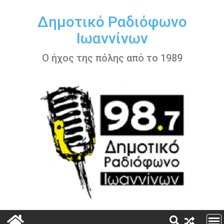
Περάστε
στο
Δημοτικό Ραδιόφωνο
περιεχόμενο
Ιωαννίνων
Ο ήχος της πόλης από το 1989