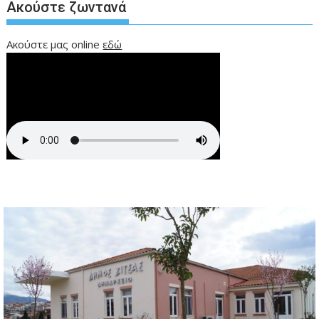
Ακούστε ζωντανά
Ακούστε μας online
εδώ