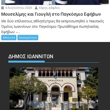
4 Αυγούστου 2026
Χάρης Δάφλος
Μουσελίμης και Γιουγλή στο Παγκόσμιο Εφήβων
Mε δύο επίλεκτους αθλητές/τριες θα εκπροσωπηθεί ο Ναυτικός
Όμιλος Ιωαννίνων στο Παγκόσμιο Πρωτάθλημα Κωπηλασίας
Εφήβων –...
Αθλητικά
Επικαιρότητα
ΔΗΜΟΣ ΙΩΑΝΝΙΤΩΝ