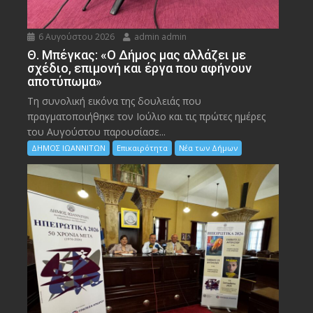
6 Αυγούστου 2026
admin admin
Θ. Μπέγκας: «Ο Δήμος μας αλλάζει με
σχέδιο, επιμονή και έργα που αφήνουν
αποτύπωμα»
Τη συνολική εικόνα της δουλειάς που
πραγματοποιήθηκε τον Ιούλιο και τις πρώτες ημέρες
του Αυγούστου παρουσίασε...
ΔΗΜΟΣ ΙΩΑΝΝΙΤΩΝ
Επικαιρότητα
Νέα των Δήμων