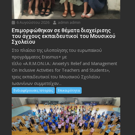
6 Αυγούστου 2026
admin admin
Eπιμορφώθηκαν σε θέματα διαχείρισης
του άγχους εκπαιδευτικοί του Μουσικού
Σχολείου
Στο πλαίσιο της υλοποίησης του ευρωπαϊκού
προγράμματος Erasmus+ με
τίτλο «A.R.M.ON.I.A.: Anxiety’s Relief and Management
On Inclusive Activities for Teachers and Students»,
τρεις εκπαιδευτικοί του Μουσικού Σχολείου
Ιωαννίνων συμμετείχαν...
Ενδιαφέρουσες Ιστορίες
Επικαιρότητα