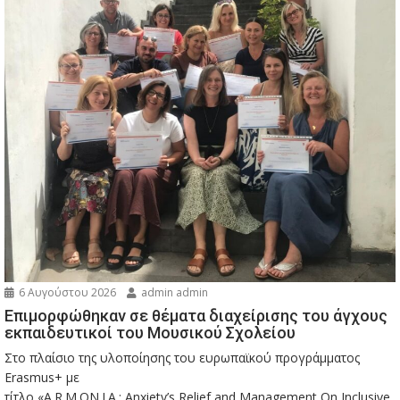
6 Αυγούστου 2026
admin admin
Eπιμορφώθηκαν σε θέματα διαχείρισης του άγχους
εκπαιδευτικοί του Μουσικού Σχολείου
Στο πλαίσιο της υλοποίησης του ευρωπαϊκού προγράμματος
Erasmus+ με
τίτλο «A.R.M.ON.I.A.: Anxiety’s Relief and Management On Inclusive