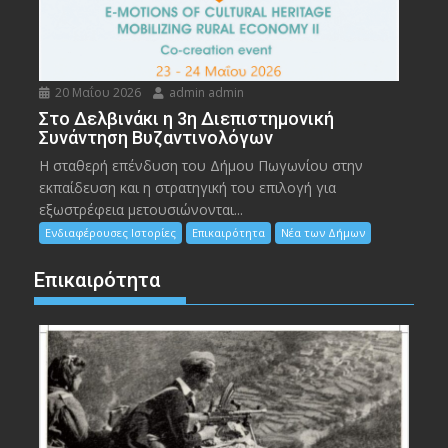
20 Μαΐου 2026
admin admin
Στο Δελβινάκι η 3η Διεπιστημονική
Συνάντηση Βυζαντινολόγων
Η σταθερή επένδυση του Δήμου Πωγωνίου στην
εκπαίδευση και η στρατηγική του επιλογή για
εξωστρέφεια μετουσιώνονται...
Ενδιαφέρουσες Ιστορίες
Επικαιρότητα
Νέα των Δήμων
Επικαιρότητα