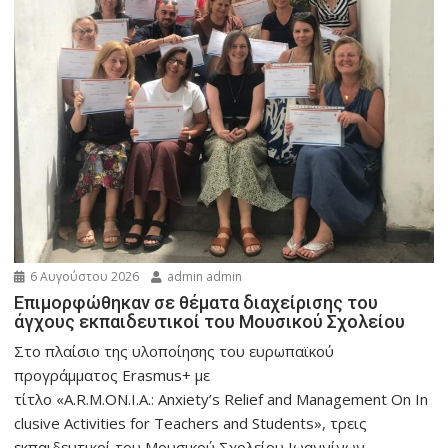
6 Αυγούστου 2026
admin admin
Eπιμορφώθηκαν σε θέματα διαχείρισης του
άγχους εκπαιδευτικοί του Μουσικού Σχολείου
Στο πλαίσιο της υλοποίησης του ευρωπαϊκού
προγράμματος Erasmus+ με
τίτλο «A.R.M.ON.I.A.: Anxiety’s Relief and Management On In
clusive Activities for Teachers and Students», τρεις
εκπαιδευτικοί του Μουσικού Σχολείου Ιωαννίνων