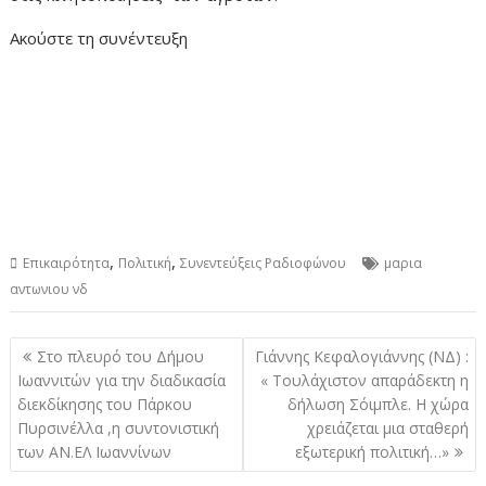
Ακούστε τη συνέντευξη
,
,
Επικαιρότητα
Πολιτική
Συνεντεύξεις Ραδιοφώνου
μαρια
αντωνιου νδ
Πλοήγηση
Στο πλευρό του Δήμου
Γιάννης Κεφαλογιάννης (ΝΔ) :
άρθρων
Ιωαννιτών για την διαδικασία
« Τουλάχιστον απαράδεκτη η
διεκδίκησης του Πάρκου
δήλωση Σόιμπλε. Η χώρα
Πυρσινέλλα ,η συντονιστική
χρειάζεται μια σταθερή
των ΑΝ.ΕΛ Ιωαννίνων
εξωτερική πολιτική…»