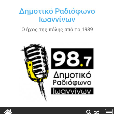
Περάστε
στο
Δημοτικό Ραδιόφωνο
περιεχόμενο
Ιωαννίνων
Ο ήχος της πόλης από το 1989