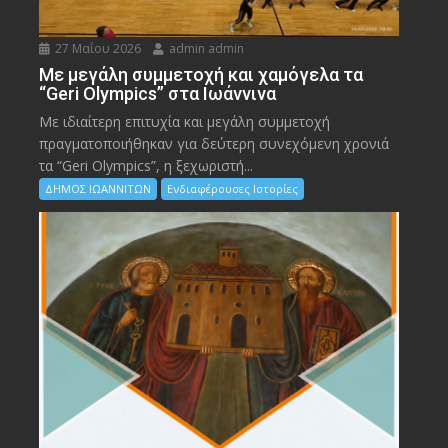
27 Μαΐου 2026
admin admin
Με μεγάλη συμμετοχή και χαμόγελα τα
“Geri Olympics” στα Ιωάννινα
Με ιδιαίτερη επιτυχία και μεγάλη συμμετοχή
πραγματοποιήθηκαν για δεύτερη συνεχόμενη χρονιά
τα “Geri Olympics”, η ξεχωριστή...
ΔΗΜΟΣ ΙΩΑΝΝΙΤΩΝ
Ενδιαφέρουσες Ιστορίες