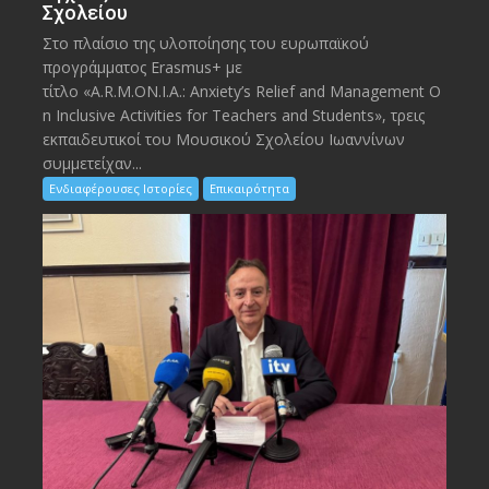
Σχολείου
Στο πλαίσιο της υλοποίησης του ευρωπαϊκού
προγράμματος Erasmus+ με
τίτλο «A.R.M.ON.I.A.: Anxiety’s Relief and Management O
n Inclusive Activities for Teachers and Students», τρεις
εκπαιδευτικοί του Μουσικού Σχολείου Ιωαννίνων
συμμετείχαν...
Ενδιαφέρουσες Ιστορίες
Επικαιρότητα