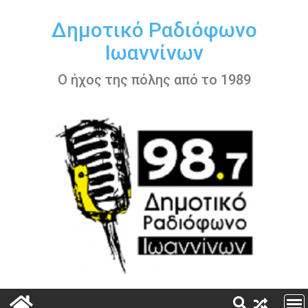
Περάστε
στο
Δημοτικό Ραδιόφωνο
περιεχόμενο
Ιωαννίνων
Ο ήχος της πόλης από το 1989