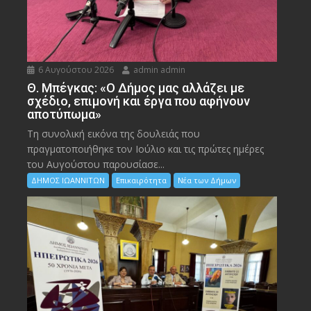
6 Αυγούστου 2026
admin admin
Θ. Μπέγκας: «Ο Δήμος μας αλλάζει με
σχέδιο, επιμονή και έργα που αφήνουν
αποτύπωμα»
Τη συνολική εικόνα της δουλειάς που
πραγματοποιήθηκε τον Ιούλιο και τις πρώτες ημέρες
του Αυγούστου παρουσίασε...
ΔΗΜΟΣ ΙΩΑΝΝΙΤΩΝ
Επικαιρότητα
Νέα των Δήμων