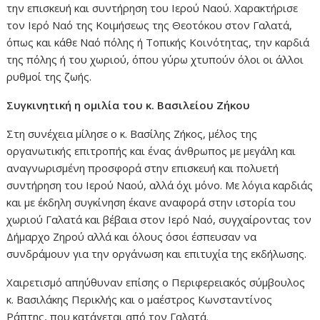
την επισκευή και συντήρηση του Ιερού Ναού. Χαρακτήρισε
τον Ιερό Ναό της Κοιμήσεως της Θεοτόκου στον Γαλατά,
όπως και κάθε Ναό πόλης ή Τοπικής Κοινότητας, την καρδιά
της πόλης ή του χωριού, όπου γύρω χτυπούν όλοι οι άλλοι
ρυθμοί της ζωής.
Συγκινητική η ομιλία του κ. Βασιλείου Ζήκου
Στη συνέχεια μίλησε ο κ. Βασίλης Ζήκος, μέλος της
οργανωτικής επιτροπής και ένας άνθρωπος με μεγάλη και
αναγνωρισμένη προσφορά στην επισκευή και πολυετή
συντήρηση του Ιερού Ναού, αλλά όχι μόνο. Με λόγια καρδιάς
και με έκδηλη συγκίνηση έκανε αναφορά στην ιστορία του
χωριού Γαλατά και βέβαια στον Ιερό Ναό, συγχαίροντας τον
Δήμαρχο Ζηρού αλλά και όλους όσοι έσπευσαν να
συνδράμουν για την οργάνωση και επιτυχία της εκδήλωσης.
Χαιρετισμό απηύθυναν επίσης ο Περιφερειακός σύμβουλος
κ. Βασιλάκης Περικλής και ο μαέστρος Κωνσταντίνος
Ράπτης, που κατάγεται από τον Γαλατά.