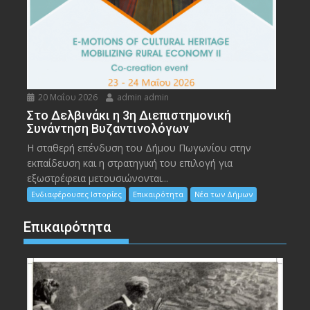
20 Μαΐου 2026
admin admin
Στο Δελβινάκι η 3η Διεπιστημονική
Συνάντηση Βυζαντινολόγων
Η σταθερή επένδυση του Δήμου Πωγωνίου στην
εκπαίδευση και η στρατηγική του επιλογή για
εξωστρέφεια μετουσιώνονται...
Ενδιαφέρουσες Ιστορίες
Επικαιρότητα
Νέα των Δήμων
Επικαιρότητα