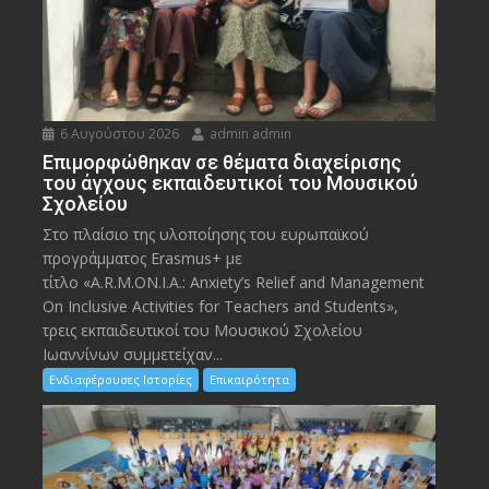
6 Αυγούστου 2026
admin admin
Eπιμορφώθηκαν σε θέματα διαχείρισης
του άγχους εκπαιδευτικοί του Μουσικού
Σχολείου
Στο πλαίσιο της υλοποίησης του ευρωπαϊκού
προγράμματος Erasmus+ με
τίτλο «A.R.M.ON.I.A.: Anxiety’s Relief and Management
On Inclusive Activities for Teachers and Students»,
τρεις εκπαιδευτικοί του Μουσικού Σχολείου
Ιωαννίνων συμμετείχαν...
Ενδιαφέρουσες Ιστορίες
Επικαιρότητα