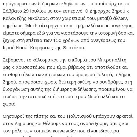
πρόγραμμα των διήμερων εκδηλώσεων το οποίο άρχισε το
Σάββατο 29 Ιουλίου με τον εσπερινό. Ο Δήμαρχος Ζηρού κ.
Καλαντζής Νικόλαος, στον χαιρετισμό του, μεταξύ άλλων,
σημείωσε: “Με ιδιαίτερη χαρά και τιμή, αλλά και με συγκίνηση,
είμαστε σήμερα εδώ για να γιορτάσουμε την ιστορική όσο και
ξεχωριστή επέτειο των 150 χρόνων από ανεγέρσεως του
Ιερού Ναού Κοιμήσεως της Θεοτόκου.
Σεβόμενοι το κάλεσμα και την επιθυμία του Μητροπολίτη
μας κ. Χρυσοστόμου που είμαι βέβαιος ότι αποτελούσε και
επιθυμία όλων των κατοίκων του όμορφου Γαλατά, ο Δήμος
Ζηρού, αποφάσισε, χωρίς δεύτερη σκέψη, να συνδράμει, στη
διοργάνωση αυτής της διήμερης εκδήλωσης, προκειμένου να
τιμήσει την ιστορική επέτειο του Ιερού Ναού αλλά και το
χωριό.
Θησαυροί της πίστης και του Πολιτισμού υπάρχουν αρκετοί
στον Δήμο μας και θέλουμε να τους αναδείξουμε, όπως και
τον ρόλο των τοπικών κοινωνιών που είναι ιδιαίτερα