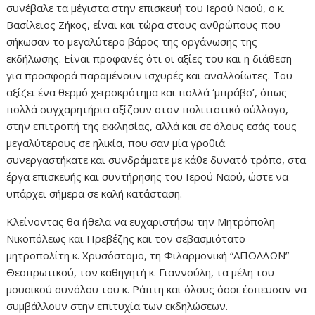
συνέβαλε τα μέγιστα στην επισκευή του Ιερού Ναού, ο κ.
Βασίλειος Ζήκος, είναι και τώρα στους ανθρώπους που
σήκωσαν το μεγαλύτερο βάρος της οργάνωσης της
εκδήλωσης. Είναι προφανές ότι οι αξίες του και η διάθεση
για προσφορά παραμένουν ισχυρές και αναλλοίωτες. Του
αξίζει ένα θερμό χειροκρότημα και πολλά ‘μπράβο’, όπως
πολλά συγχαρητήρια αξίζουν στον πολιτιστικό σύλλογο,
στην επιτροπή της εκκλησίας, αλλά και σε όλους εσάς τους
μεγαλύτερους σε ηλικία, που σαν μία γροθιά
συνεργαστήκατε και συνδράματε με κάθε δυνατό τρόπο, στα
έργα επισκευής και συντήρησης του Ιερού Ναού, ώστε να
υπάρχει σήμερα σε καλή κατάσταση.
Κλείνοντας θα ήθελα να ευχαριστήσω την Μητρόπολη
Νικοπόλεως και Πρεβέζης και τον σεβασμιότατο
μητροπολίτη κ. Χρυσόστομο, τη Φιλαρμονική “ΑΠΟΛΛΩΝ”
Θεσπρωτικού, τον καθηγητή κ. Γιαννούλη, τα μέλη του
μουσικού συνόλου του κ. Ράπτη και όλους όσοι έσπευσαν να
συμβάλλουν στην επιτυχία των εκδηλώσεων.