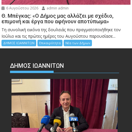
6 Αυγούστου 2026
admin admin
Θ. Μπέγκας: «Ο Δήμος μας αλλάζει με σχέδιο,
επιμονή και έργα που αφήνουν αποτύπωμα»
Τη συνολική εικόνα της δουλειάς που πραγματοποιήθηκε τον
Ιούλιο και τις πρώτες ημέρες του Αυγούστου παρουσίασε...
ΔΗΜΟΣ ΙΩΑΝΝΙΤΩΝ
Επικαιρότητα
Νέα των Δήμων
ΔΗΜΟΣ ΙΩΑΝΝΙΤΩΝ