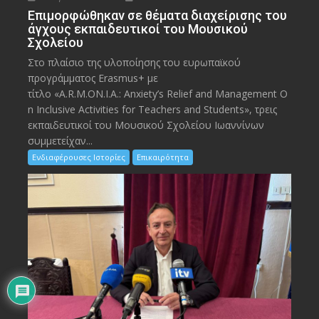
Eπιμορφώθηκαν σε θέματα διαχείρισης του
άγχους εκπαιδευτικοί του Μουσικού
Σχολείου
Στο πλαίσιο της υλοποίησης του ευρωπαϊκού
προγράμματος Erasmus+ με
τίτλο «A.R.M.ON.I.A.: Anxiety’s Relief and Management O
n Inclusive Activities for Teachers and Students», τρεις
εκπαιδευτικοί του Μουσικού Σχολείου Ιωαννίνων
συμμετείχαν...
Ενδιαφέρουσες Ιστορίες
Επικαιρότητα