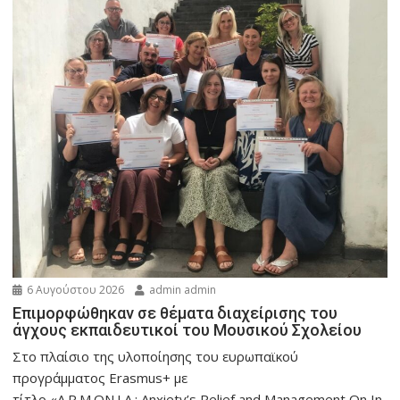
6 Αυγούστου 2026
admin admin
Eπιμορφώθηκαν σε θέματα διαχείρισης του
άγχους εκπαιδευτικοί του Μουσικού Σχολείου
Στο πλαίσιο της υλοποίησης του ευρωπαϊκού
προγράμματος Erasmus+ με
τίτλο «A.R.M.ON.I.A.: Anxiety’s Relief and Management On In