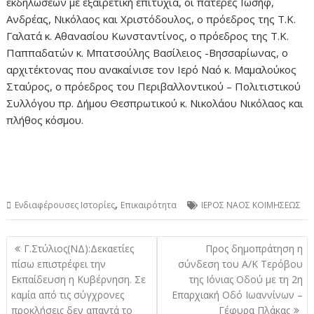
εκδηλώσεων με εξαιρετική επιτυχία, οι πατέρες Ιωσήφ,
Ανδρέας, Νικόλαος και Χριστόδουλος, ο πρόεδρος της Τ.Κ.
Γαλατά κ. Αθανασίου Κωνσταντίνος, ο πρόεδρος της Τ.Κ.
Παππαδατών κ. Μπατσούλης Βασίλειος -Βησσαρίωνας, ο
αρχιτέκτονας που ανακαίνισε τον Ιερό Ναό κ. Μαμαλούκος
Σταύρος, ο πρόεδρος του Περιβαλλοντικού – Πολιτιστικού
Συλλόγου πρ. Δήμου Θεσπρωτικού κ. Νικολάου Νικόλαος και
πλήθος κόσμου.
,
Ενδιαφέρουσες Ιστορίες
Επικαιρότητα
ΙΕΡΟΣ ΝΑΟΣ ΚΟΙΜΗΣΕΩΣ
Πλοήγηση
Γ.Στύλιος(ΝΔ):Δεκαετίες
Προς δημοπράτηση η
άρθρων
πίσω επιστρέφει την
σύνδεση του Α/Κ Τερόβου
Εκπαίδευση η Κυβέρνηση. Σε
της Ιόνιας Οδού με τη 2η
καμία από τις σύγχρονες
Επαρχιακή Οδό Ιωαννίνων –
προκλήσεις δεν απαντά το
Γέφυρα Πλάκας