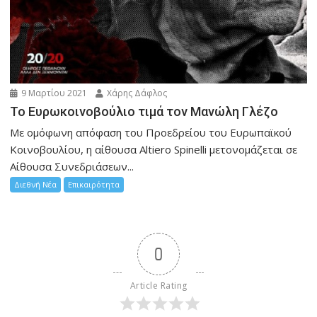
9 Μαρτίου 2021
Χάρης Δάφλος
To Eυρωκοινοβούλιο τιμά τον Μανώλη Γλέζο
Με ομόφωνη απόφαση του Προεδρείου του Ευρωπαϊκού
Κοινοβουλίου, η αίθουσα Altiero Spinelli μετονομάζεται σε
Αίθουσα Συνεδριάσεων...
Διεθνή Νέα
Επικαιρότητα
0
Article Rating