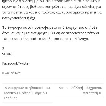
ημερομηνία 9 Δεκεμβρίου 2013 προειδοποιεί πως τα Airbus
έχουν απότομες βυθίσεις και, μάλιστα, περιέχει οδηγίες για
το τι πρέπει να κάνει ο πιλότος και τι συστήματα πρέπει να
ενεργοποιήσει ή όχι.
Το έγγραφο αυτό προέκυψε μετά από έλεγχο που υπήρξε
όταν συνέβη μια ανεξήγητη βύθιση σε αεροσκάφος τέτοιου
τύπου σε πτήση από το Μπιλμπάο προς το Μόναχο.
3
SHARES
FacebookTwitter
Διεθνή Νέα
Πλοήγηση
Απεργούν οι ηθοποιοί του
Λάρισα: Σύλληψη 33χρονου
άρθρων
Κρατικού Θεάτρου Βορείου
για απάτη
Ελλάδος