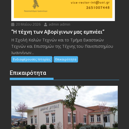
20 Μαΐου 2026
admin admin
“Η τέχνη των Αβορίγινων μας εμπνέει”
Η Σχολή Καλών Τεχνών και το Τμήμα Εικαστικών
Τεχνών και Επιστημών της Τέχνης του Πανεπιστημίου
Ιωαννίνων...
Ενδιαφέρουσες Ιστορίες
Επικαιρότητα
Επικαιρότητα