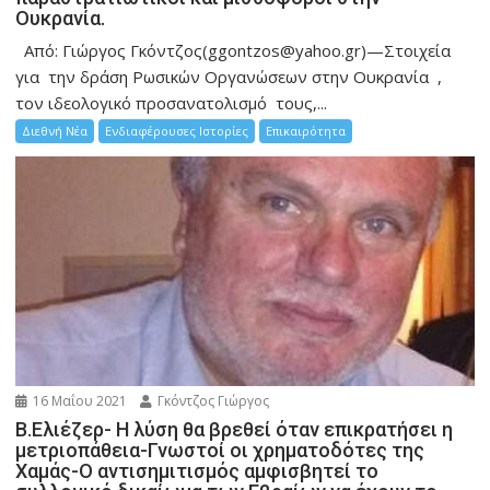
Ουκρανία.
Από: Γιώργος Γκόντζος(ggontzos@yahoo.gr)—Στοιχεία
για την δράση Ρωσικών Οργανώσεων στην Ουκρανία ,
τον ιδεολογικό προσανατολισμό τους,...
Διεθνή Νέα
Ενδιαφέρουσες Ιστορίες
Επικαιρότητα
16 Μαΐου 2021
Γκόντζος Γιώργος
Β.Ελιέζερ- Η λύση θα βρεθεί όταν επικρατήσει η
μετριοπάθεια-Γνωστοί οι χρηματοδότες της
Χαμάς-Ο αντισημιτισμός αμφισβητεί το