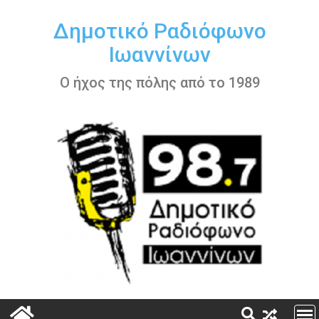
Περάστε
στο
Δημοτικό Ραδιόφωνο
περιεχόμενο
Ιωαννίνων
Ο ήχος της πόλης από το 1989