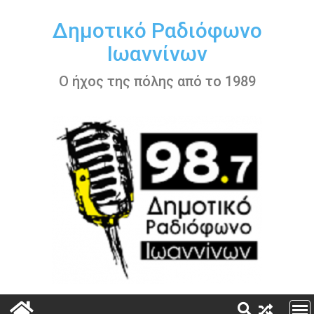
Περάστε
στο
Δημοτικό Ραδιόφωνο
περιεχόμενο
Ιωαννίνων
Ο ήχος της πόλης από το 1989