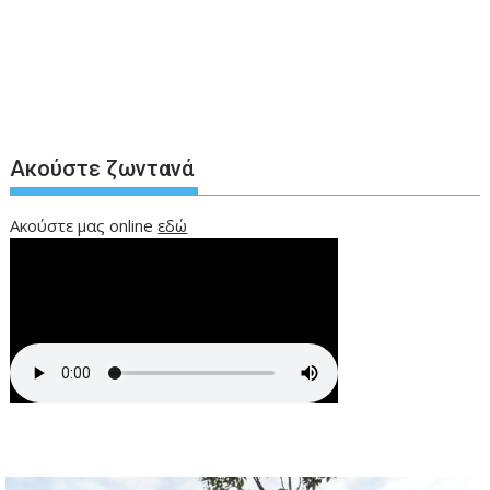
Ακούστε ζωντανά
Ακούστε μας online
εδώ