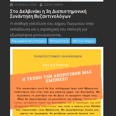
20 Μαΐου 2026
admin admin
Στο Δελβινάκι η 3η Διεπιστημονική
Συνάντηση Βυζαντινολόγων
Η σταθερή επένδυση του Δήμου Πωγωνίου στην
εκπαίδευση και η στρατηγική του επιλογή για
εξωστρέφεια μετουσιώνονται...
Ενδιαφέρουσες Ιστορίες
Επικαιρότητα
Νέα των Δήμων