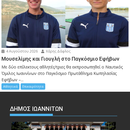
4 Αυγούστου 2026
Χάρης Δάφλος
Μουσελίμης και Γιουγλή στο Παγκόσμιο Εφήβων
Mε δύο επίλεκτους αθλητές/τριες θα εκπροσωπηθεί ο Ναυτικός
Όμιλος Ιωαννίνων στο Παγκόσμιο Πρωτάθλημα Κωπηλασίας
Εφήβων –...
Αθλητικά
Επικαιρότητα
ΔΗΜΟΣ ΙΩΑΝΝΙΤΩΝ