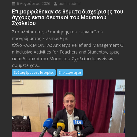
6 Αυγούστου 2026
admin admin
Eπιμορφώθηκαν σε θέματα διαχείρισης του
άγχους εκπαιδευτικοί του Μουσικού
Σχολείου
Στο πλαίσιο της υλοποίησης του ευρωπαϊκού
προγράμματος Erasmus+ με
τίτλο «A.R.M.ON.I.A.: Anxiety’s Relief and Management O
n Inclusive Activities for Teachers and Students», τρεις
εκπαιδευτικοί του Μουσικού Σχολείου Ιωαννίνων
συμμετείχαν...
Ενδιαφέρουσες Ιστορίες
Επικαιρότητα