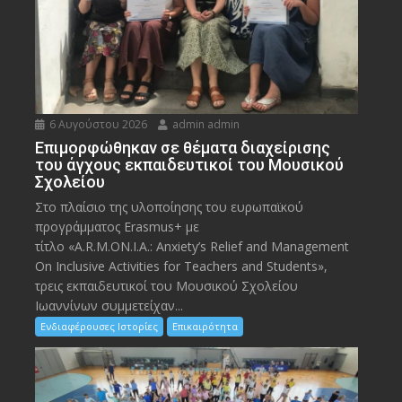
6 Αυγούστου 2026
admin admin
Eπιμορφώθηκαν σε θέματα διαχείρισης
του άγχους εκπαιδευτικοί του Μουσικού
Σχολείου
Στο πλαίσιο της υλοποίησης του ευρωπαϊκού
προγράμματος Erasmus+ με
τίτλο «A.R.M.ON.I.A.: Anxiety’s Relief and Management
On Inclusive Activities for Teachers and Students»,
τρεις εκπαιδευτικοί του Μουσικού Σχολείου
Ιωαννίνων συμμετείχαν...
Ενδιαφέρουσες Ιστορίες
Επικαιρότητα