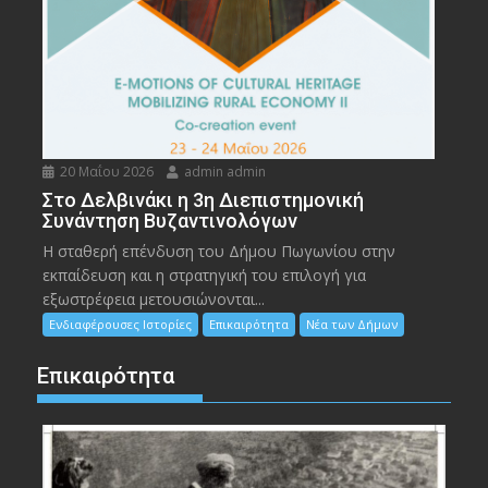
20 Μαΐου 2026
admin admin
Στο Δελβινάκι η 3η Διεπιστημονική
Συνάντηση Βυζαντινολόγων
Η σταθερή επένδυση του Δήμου Πωγωνίου στην
εκπαίδευση και η στρατηγική του επιλογή για
εξωστρέφεια μετουσιώνονται...
Ενδιαφέρουσες Ιστορίες
Επικαιρότητα
Νέα των Δήμων
Επικαιρότητα