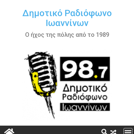
Περάστε
στο
Δημοτικό Ραδιόφωνο
περιεχόμενο
Ιωαννίνων
Ο ήχος της πόλης από το 1989