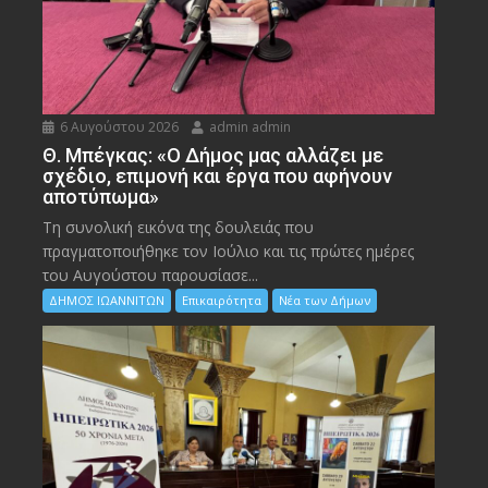
6 Αυγούστου 2026
admin admin
Θ. Μπέγκας: «Ο Δήμος μας αλλάζει με
σχέδιο, επιμονή και έργα που αφήνουν
αποτύπωμα»
Τη συνολική εικόνα της δουλειάς που
πραγματοποιήθηκε τον Ιούλιο και τις πρώτες ημέρες
του Αυγούστου παρουσίασε...
ΔΗΜΟΣ ΙΩΑΝΝΙΤΩΝ
Επικαιρότητα
Νέα των Δήμων