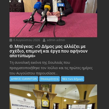
6 Αυγούστου 2026
admin admin
Θ. Μπέγκας: «Ο Δήμος μας αλλάζει με
σχέδιο, επιμονή και έργα που αφήνουν
αποτύπωμα»
Τη συνολική εικόνα της δουλειάς που
πραγματοποιήθηκε τον Ιούλιο και τις πρώτες ημέρες
του Αυγούστου παρουσίασε...
ΔΗΜΟΣ ΙΩΑΝΝΙΤΩΝ
Επικαιρότητα
Νέα των Δήμων