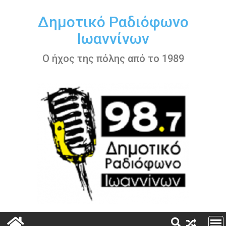
Περάστε
στο
Δημοτικό Ραδιόφωνο
περιεχόμενο
Ιωαννίνων
Ο ήχος της πόλης από το 1989