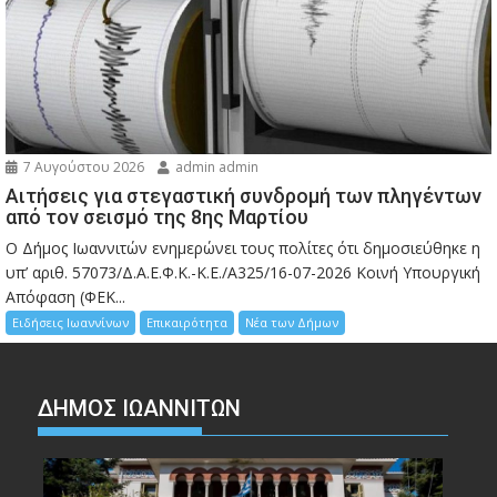
7 Αυγούστου 2026
admin admin
Αιτήσεις για στεγαστική συνδρομή των πληγέντων
από τον σεισμό της 8ης Μαρτίου
Ο Δήμος Ιωαννιτών ενημερώνει τους πολίτες ότι δημοσιεύθηκε η
υπ’ αριθ. 57073/Δ.Α.Ε.Φ.Κ.-Κ.Ε./Α325/16-07-2026 Κοινή Υπουργική
Απόφαση (ΦΕΚ...
Ειδήσεις Ιωαννίνων
Επικαιρότητα
Νέα των Δήμων
ΔΗΜΟΣ ΙΩΑΝΝΙΤΩΝ