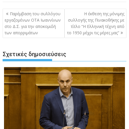
Πλοήγηση
Παρέμβαση του συλλόγου
Η έκθεση της μόνιμης
άρθρων
εργαζομένων ΟΤΑ Ιωαννίνων
συλλογής της Πινακοθήκης με
στο Δ.Σ. για την αποκομιδή
τίτλο “Η Ελληνική τέχνη από
των απορριμάτων
το 1950 μέχρι τις μέρες μας”
Σχετικές δημοσιεύσεις