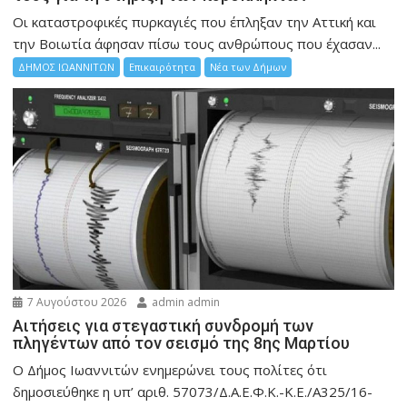
Οι καταστροφικές πυρκαγιές που έπληξαν την Αττική και
την Bοιωτία άφησαν πίσω τους ανθρώπους που έχασαν...
ΔΗΜΟΣ ΙΩΑΝΝΙΤΩΝ
Επικαιρότητα
Νέα των Δήμων
7 Αυγούστου 2026
admin admin
Αιτήσεις για στεγαστική συνδρομή των
πληγέντων από τον σεισμό της 8ης Μαρτίου
Ο Δήμος Ιωαννιτών ενημερώνει τους πολίτες ότι
δημοσιεύθηκε η υπ’ αριθ. 57073/Δ.Α.Ε.Φ.Κ.-Κ.Ε./Α325/16-