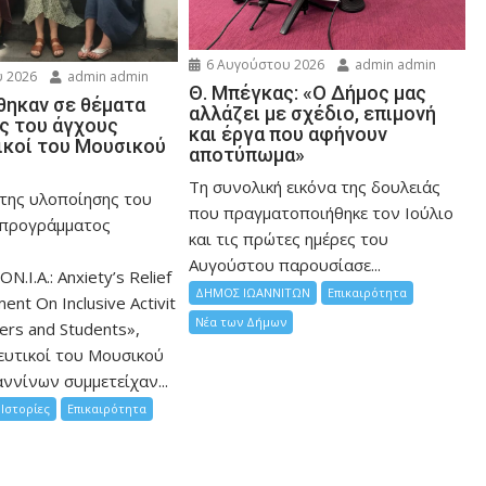
6 Αυγούστου 2026
admin admin
 2026
admin admin
Θ. Μπέγκας: «Ο Δήμος μας
ηκαν σε θέματα
αλλάζει με σχέδιο, επιμονή
ης του άγχους
και έργα που αφήνουν
ικοί του Μουσικού
αποτύπωμα»
Τη συνολική εικόνα της δουλειάς
 της υλοποίησης του
που πραγματοποιήθηκε τον Ιούλιο
 προγράμματος
και τις πρώτες ημέρες του
Αυγούστου παρουσίασε...
ON.I.A.: Anxiety’s Relief
ΔΗΜΟΣ ΙΩΑΝΝΙΤΩΝ
Επικαιρότητα
nt On Inclusive Activit
Νέα των Δήμων
hers and Students»,
ευτικοί του Μουσικού
ννίνων συμμετείχαν...
Ιστορίες
Επικαιρότητα