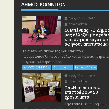
ΔΗΜΟΣ ΙΩΑΝΝΙΤΩΝ
6 Αυγούστου 2026
admin admin
Θ. Μπέγκας: «Ο Δήμο
μας αλλάζει με σχέδι
επιμονή και έργα που
αφήνουν αποτύπωμα
Τη συνολική εικόνα της δουλειάς που
πραγματοποιήθηκε τον Ιούλιο και τις πρώτες ημέρες τ
Αυγούστου παρουσίασε...
ΔΗΜΟΣ ΙΩΑΝΝΙΤΩΝ
Επικαιρότητα
Νέα των Δήμων
6 Αυγούστου 2026
admin admin
Tα «Ηπειρωτικά»
επιστρέφουν 50
χρόνια μετά
Την πραγματοποίηση μιας