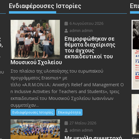
Ενδιαφέρουσες Ιστορίες
Επ
6 Αυγούστου 2026
admin admin
ς
Eπιμορφώθηκαν σε
ο,
θέματα διαχείρισης
του άγχους
»
εκπαιδευτικοί του
Μουσικού Σχολείου
Στο πλαίσιο της υλοποίησης του ευρωπαϊκού
ου
προγράμματος Erasmus+ με
τίτλο «A.R.M.ON.I.A.: Anxiety’s Relief and Management O
n Inclusive Activities for Teachers and Students», τρεις
εκπαιδευτικοί του Μουσικού Σχολείου Ιωαννίνων
συμμετείχαν...
Ενδιαφέρουσες Ιστορίες
Επικαιρότητα
27 Μαΐου 2026
admin admin
Με μεγάλη συμμετοχή