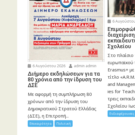
6 Αυγούστου
Eπιμορφώθ
διαχείρισ
εκπαιδευτ
Σχολείου
Στο πλαίσιο
ευρωπαϊκού
6 Αυγούστου 2026
admin admin
Erasmus+ με
Διήμερο εκδηλώσεων για τα
τίτλο «A.R.M.
80 χρόνια από την ίδρυση του
and Manageme
ΔΣΕ
ies for Teac
Με αφορμή τη συμπλήρωση 80
τρεις εκπαιδ
χρόνων από την ίδρυση του
Σχολείου Ιωα
Δημοκρατικού Στρατού Ελλάδας
Ενδιαφέρουσες 
(ΔΣΕ), η Επιτροπή...
Επικαιρότητα
Πολιτική