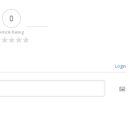
0
Article Rating
Login