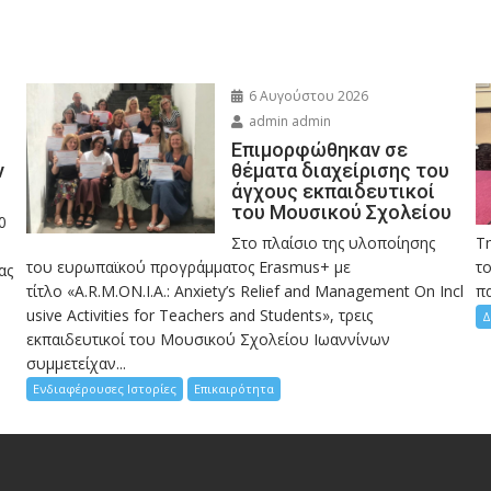
6 Αυγούστου 2026
admin admin
Eπιμορφώθηκαν σε
ν
θέματα διαχείρισης του
άγχους εκπαιδευτικοί
του Μουσικού Σχολείου
0
Στο πλαίσιο της υλοποίησης
Τ
του ευρωπαϊκού προγράμματος Erasmus+ με
το
ας
τίτλο «A.R.M.ON.I.A.: Anxiety’s Relief and Management On Incl
πα
usive Activities for Teachers and Students», τρεις
Δ
εκπαιδευτικοί του Μουσικού Σχολείου Ιωαννίνων
συμμετείχαν...
Ενδιαφέρουσες Ιστορίες
Επικαιρότητα