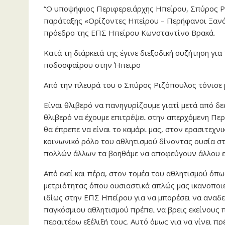
“Ο υποψήφιος Περιφερειάρχης Ηπείρου, Σπύρος Ρι
παράταξης «Ορίζοντες Ηπείρου – Περήφανοι Ξανά»
πρόεδρο της ΕΠΣ Ηπείρου Κωνσταντίνο Βρακά.
Κατά τη διάρκειά της έγινε διεξοδική συζήτηση για
ποδοσφαίρου στην Ήπειρο
Από την πλευρά του ο Σπύρος Ριζόπουλος τόνισε 
Είναι θλιβερό να πανηγυρίζουμε γιατί μετά από δε
θλιβερό να έχουμε επιτρέψει στην απερχόμενη Περι
θα έπρεπε να είναι το καμάρι μας, στον ερασιτεχνι
κοινωνικό ρόλο του αθλητισμού δίνοντας ουσία στ
πολλών άλλων τα βοηθάμε να αποφεύγουν άλλου ε
Από εκεί και πέρα, στον τομέα του αθλητισμού όπω
μετριότητας όπου ουσιαστικά απλώς μας ικανοποιε
ιδίως στην ΕΠΣ Ηπείρου για να μπορέσει να αναδεί
παγκόσμιου αθλητισμού πρέπει να βρεις εκείνους 
περαιτέρω εξέλιξή τους. Αυτό όμως για να γίνει πρ