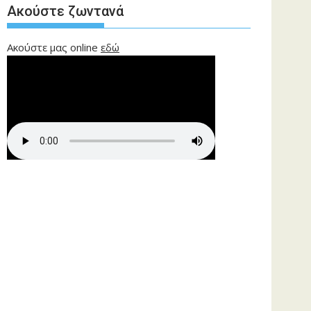
Ακούστε ζωντανά
Ακούστε μας online
εδώ