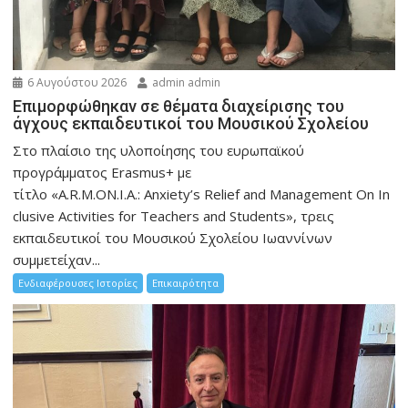
6 Αυγούστου 2026
admin admin
Eπιμορφώθηκαν σε θέματα διαχείρισης του
άγχους εκπαιδευτικοί του Μουσικού Σχολείου
Στο πλαίσιο της υλοποίησης του ευρωπαϊκού
προγράμματος Erasmus+ με
τίτλο «A.R.M.ON.I.A.: Anxiety’s Relief and Management On In
clusive Activities for Teachers and Students», τρεις
εκπαιδευτικοί του Μουσικού Σχολείου Ιωαννίνων
συμμετείχαν...
Ενδιαφέρουσες Ιστορίες
Επικαιρότητα