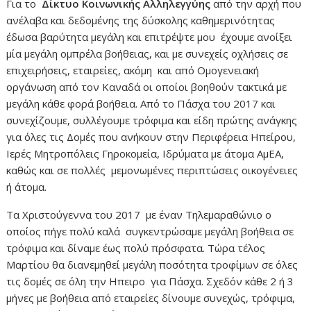
Για το
Δίκτυο Κοινωνικής Αλληλεγγύης
από την αρχή που
ανέλαβα και δεδομένης της δύσκολης καθημερινότητας
έδωσα βαρύτητα μεγάλη και επιτρέψτε μου έχουμε ανοίξει
μία μεγάλη ομπρέλα βοήθειας, και με συνεχείς οχλήσεις σε
επιχειρήσεις, εταιρείες, ακόμη και από Ομογενειακή
οργάνωση από τον Καναδά οι οποίοι βοηθούν τακτικά με
μεγάλη κάθε φορά βοήθεια. Από το Πάσχα του 2017 και
συνεχίζουμε, συλλέγουμε τρόφιμα και είδη πρώτης ανάγκης
για όλες τις Δομές που ανήκουν στην Περιφέρεια Ηπείρου,
Ιερές Μητροπόλεις Γηροκομεία, Ιδρύματα με άτομα ΑμΕΑ,
καθώς και σε πολλές μεμονωμένες περιπτώσεις οικογένειες
ή άτομα.
Τα Χριστούγεννα του 2017 με έναν Τηλεμαραθώνιο ο
οποίος πήγε πολύ καλά συγκεντρώσαμε μεγάλη βοήθεια σε
τρόφιμα και δίναμε έως πολύ πρόσφατα. Τώρα τέλος
Μαρτίου θα διανεμηθεί μεγάλη ποσότητα τροφίμων σε όλες
τις δομές σε όλη την Ηπειρο για Πάσχα. Σχεδόν κάθε 2 ή 3
μήνες με βοήθεια από εταιρείες δίνουμε συνεχώς, τρόφιμα,