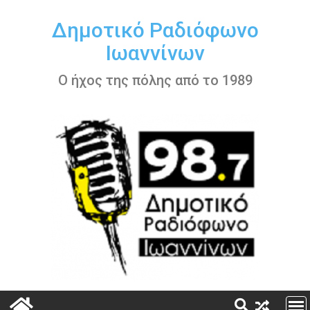
Περάστε
στο
Δημοτικό Ραδιόφωνο
περιεχόμενο
Ιωαννίνων
Ο ήχος της πόλης από το 1989