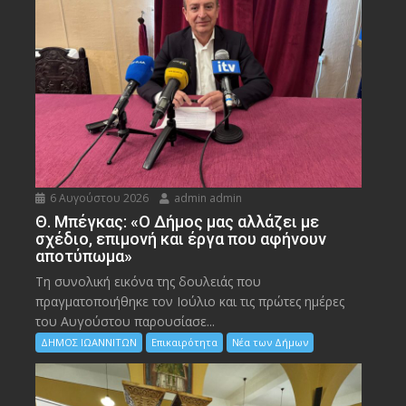
6 Αυγούστου 2026
admin admin
Θ. Μπέγκας: «Ο Δήμος μας αλλάζει με
σχέδιο, επιμονή και έργα που αφήνουν
αποτύπωμα»
Τη συνολική εικόνα της δουλειάς που
πραγματοποιήθηκε τον Ιούλιο και τις πρώτες ημέρες
του Αυγούστου παρουσίασε...
ΔΗΜΟΣ ΙΩΑΝΝΙΤΩΝ
Επικαιρότητα
Νέα των Δήμων