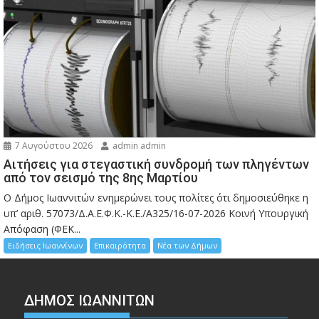
7 Αυγούστου 2026
admin admin
Αιτήσεις για στεγαστική συνδρομή των πληγέντων
από τον σεισμό της 8ης Μαρτίου
Ο Δήμος Ιωαννιτών ενημερώνει τους πολίτες ότι δημοσιεύθηκε η
υπ’ αριθ. 57073/Δ.Α.Ε.Φ.Κ.-Κ.Ε./Α325/16-07-2026 Κοινή Υπουργική
Απόφαση (ΦΕΚ...
Ειδήσεις Ιωαννίνων
Επικαιρότητα
Νέα των Δήμων
ΔΗΜΟΣ ΙΩΑΝΝΙΤΩΝ