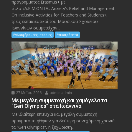
προγράμματος Erasmus+ με
τίτλο «A.R.M.ON.I.A.: Anxiety’s Relief and Management
On Inclusive Activities for Teachers and Students»,
τρεις εκπαιδευτικοί του Μουσικού Σχολείου
Ιωαννίνων συμμετείχαν...
Ενδιαφέρουσες Ιστορίες
Επικαιρότητα
27 Μαΐου 2026
admin admin
Με μεγάλη συμμετοχή και χαμόγελα τα
“Geri Olympics” στα Ιωάννινα
Με ιδιαίτερη επιτυχία και μεγάλη συμμετοχή
πραγματοποιήθηκαν για δεύτερη συνεχόμενη χρονιά
τα “Geri Olympics”, η ξεχωριστή...