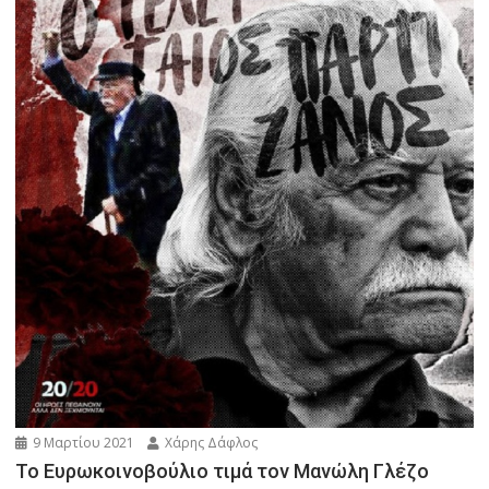
9 Μαρτίου 2021
Χάρης Δάφλος
To Eυρωκοινοβούλιο τιμά τον Μανώλη Γλέζο