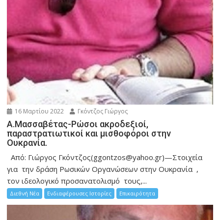
16 Μαρτίου 2022
Γκόντζος Γιώργος
Α.Μασσαβέτας-Ρώσοι ακροδεξιοί,
παραστρατιωτικοί και μισθοφόροι στην
Ουκρανία.
Από: Γιώργος Γκόντζος(ggontzos@yahoo.gr)—Στοιχεία
για την δράση Ρωσικών Οργανώσεων στην Ουκρανία ,
τον ιδεολογικό προσανατολισμό τους,...
Διεθνή Νέα
Ενδιαφέρουσες Ιστορίες
Επικαιρότητα