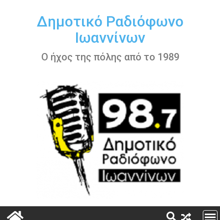
Περάστε
στο
Δημοτικό Ραδιόφωνο
περιεχόμενο
Ιωαννίνων
Ο ήχος της πόλης από το 1989