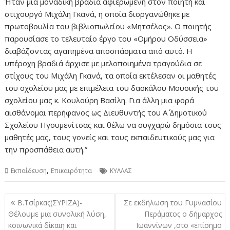
Ήταν μια μοναδική βραδιά αφιερωμένη στον ποιητή και
στιχουργό Μιχάλη Γκανά, η οποία διοργανώθηκε με
πρωτοβουλία του βιβλιοπωλείου «Μητσέλος». Ο ποιητής
παρουσίασε το τελευταίο έργο του «Ομήρου Οδύσσεια»
διαβάζοντας αγαπημένα αποσπάσματα από αυτό. Η
υπέροχη βραδιά άρχισε με μελοποιημένα τραγούδια σε
στίχους του Μιχάλη Γκανά, τα οποία εκτέλεσαν οι μαθητές
του σχολείου μας με επιμέλεια του δασκάλου Μουσικής του
σχολείου μας κ. Κουλούρη Βασίλη. Για άλλη μια φορά
αισθάνομαι περήφανος ως Διευθυντής του Α΄ Δημοτικού
Σχολείου Ηγουμενίτσας και θέλω να συγχαρώ δημόσια τους
μαθητές μας, τους γονείς και τους εκπαιδευτικούς μας για
την προσπάθεια αυτή.”
,
Εκπαίδευση
Επικαιρότητα
ΚΥΛΛΑΣ
Πλοήγηση
Β.Τσίρκας(ΣΥΡΙΖΑ)-
Σε εκδήλωση του Γυμνασίου
άρθρων
Θέλουμε μια συνολική λύση,
Περάματος ο δήμαρχος
κοινωνικά δίκαιη και
Ιωαννίνων ,στο «επίσημο