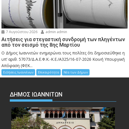
7 Αυγούστου 2026
admin admin
Αιτήσεις για στεγαστική συνδρομή των πληγέντων
από τον σεισμό της 8ης Μαρτίου
Ο Δήμος Ιωαννιτών ενημερώνει τους πολίτες ότι δημοσιεύθηκε η
υπ’ αριθ. 57073/Δ.Α.Ε.Φ.Κ.-Κ.Ε./Α325/16-07-2026 Κοινή Υπουργική
Απόφαση (ΦΕΚ...
Ειδήσεις Ιωαννίνων
Επικαιρότητα
Νέα των Δήμων
ΔΗΜΟΣ ΙΩΑΝΝΙΤΩΝ