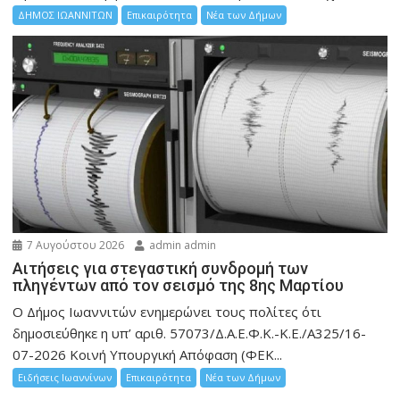
ΔΗΜΟΣ ΙΩΑΝΝΙΤΩΝ
Επικαιρότητα
Νέα των Δήμων
7 Αυγούστου 2026
admin admin
Αιτήσεις για στεγαστική συνδρομή των
πληγέντων από τον σεισμό της 8ης Μαρτίου
Ο Δήμος Ιωαννιτών ενημερώνει τους πολίτες ότι
δημοσιεύθηκε η υπ’ αριθ. 57073/Δ.Α.Ε.Φ.Κ.-Κ.Ε./Α325/16-
07-2026 Κοινή Υπουργική Απόφαση (ΦΕΚ...
Ειδήσεις Ιωαννίνων
Επικαιρότητα
Νέα των Δήμων