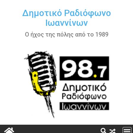
Περάστε
στο
Δημοτικό Ραδιόφωνο
περιεχόμενο
Ιωαννίνων
Ο ήχος της πόλης από το 1989