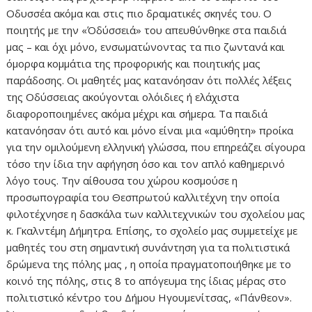
Οδυσσέα ακόμα και στις πιο δραματικές σκηνές του. Ο
ποιητής με την «Όδύσσειά» του απευθύνθηκε στα παιδιά
μας – και όχι μόνο, ενσωματώνοντας τα πιο ζωντανά και
όμορφα κομμάτια της προφορικής και ποιητικής μας
παράδοσης. Οι μαθητές μας κατανόησαν ότι πολλές λέξεις
της Οδύσσειας ακούγονται ολόιδιες ή ελάχιστα
διαφοροποιημένες ακόμα μέχρι και σήμερα. Τα παιδιά
κατανόησαν ότι αυτό και μόνο είναι μια «αμύθητη» προίκα
για την ομιλούμενη ελληνική γλώσσα, που επηρεάζει σίγουρα
τόσο την ίδια την αφήγηση όσο και τον απλό καθημερινό
λόγο τους. Την αίθουσα του χώρου κοσμούσε η
προσωπογραφία του Θεσπρωτού καλλιτέχνη την οποία
φιλοτέχνησε η δασκάλα των καλλιτεχνικών του σχολείου μας
κ. Γκαλντέμη Δήμητρα. Επίσης, το σχολείο μας συμμετείχε με
μαθητές του στη σημαντική συνάντηση για τα πολιτιστικά
δρώμενα της πόλης μας , η οποία πραγματοποιήθηκε με το
κοινό της πόλης, στις 8 το απόγευμα της ίδιας μέρας στο
πολιτιστικό κέντρο του Δήμου Ηγουμενίτσας, «Πάνθεον».