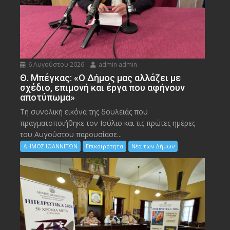
6 Αυγούστου 2026
admin admin
Θ. Μπέγκας: «Ο Δήμος μας αλλάζει με
σχέδιο, επιμονή και έργα που αφήνουν
αποτύπωμα»
Τη συνολική εικόνα της δουλειάς που
πραγματοποιήθηκε τον Ιούλιο και τις πρώτες ημέρες
του Αυγούστου παρουσίασε...
ΔΗΜΟΣ ΙΩΑΝΝΙΤΩΝ
Επικαιρότητα
Νέα των Δήμων