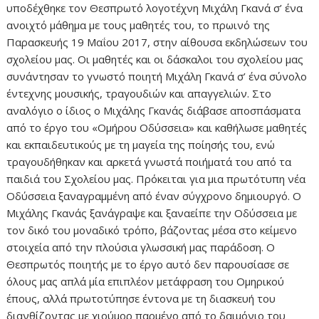
υποδέχθηκε τον Θεσπρωτό λογοτέχνη Μιχάλη Γκανά σ’ ένα
ανοιχτό μάθημα με τους μαθητές του, το πρωινό της
Παρασκευής 19 Μαΐου 2017, στην αίθουσα εκδηλώσεων του
σχολείου μας. Οι μαθητές και οι δάσκαλοι του σχολείου μας
συνάντησαν το γνωστό ποιητή Μιχάλη Γκανά σ’ ένα σύνολο
έντεχνης μουσικής, τραγουδιών και απαγγελιών. Στο
αναλόγιο ο ίδιος ο Μιχάλης Γκανάς διάβασε αποσπάσματα
από το έργο του «Ομήρου Οδύσσεια» και καθήλωσε μαθητές
και εκπαιδευτικούς με τη μαγεία της ποίησής του, ενώ
τραγουδήθηκαν και αρκετά γνωστά ποιήματά του από τα
παιδιά του Σχολείου μας. Πρόκειται για μια πρωτότυπη νέα
Οδύσσεια ξαναγραμμένη από έναν σύγχρονο δημιουργό. Ο
Μιχάλης Γκανάς ξανάγραψε και ξαναείπε την Οδύσσεια µε
τον δικό του μοναδικό τρόπο, βάζοντας μέσα στο κείμενο
στοιχεία από την πλούσια γλωσσική µας παράδοση. Ο
Θεσπρωτός ποιητής με το έργο αυτό δεν παρουσίασε σε
όλους μας απλά μία επιπλέον μετάφραση του Ομηρικού
έπους, αλλά πρωτοτύπησε έντονα με τη διασκευή του
διανθίζοντας με χιούμορ παρμένο από το δαιμόνιο του