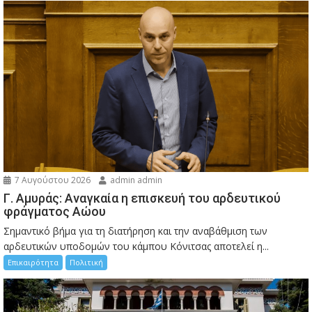
7 Αυγούστου 2026
admin admin
Γ. Αμυράς: Αναγκαία η επισκευή του αρδευτικού
φράγματος Αώου
Σημαντικό βήμα για τη διατήρηση και την αναβάθμιση των
αρδευτικών υποδομών του κάμπου Κόνιτσας αποτελεί η...
Επικαιρότητα
Πολιτική