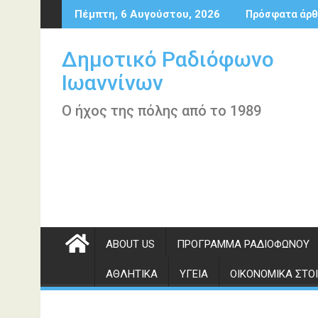
Περάστε
Πέμπτη, 6 Αυγούστου, 2026
Πρόσφατα άρθ
στο
περιεχόμενο
Δημοτικό Ραδιόφωνο
Ιωαννίνων
Ο ήχος της πόλης από το 1989
ABOUT US
ΠΡΌΓΡΑΜΜΑ ΡΑΔΙΟΦΏΝΟΥ
ΑΘΛΗΤΙΚΆ
ΥΓΕΊΑ
ΟΙΚΟΝΟΜΙΚΆ ΣΤΟΙ