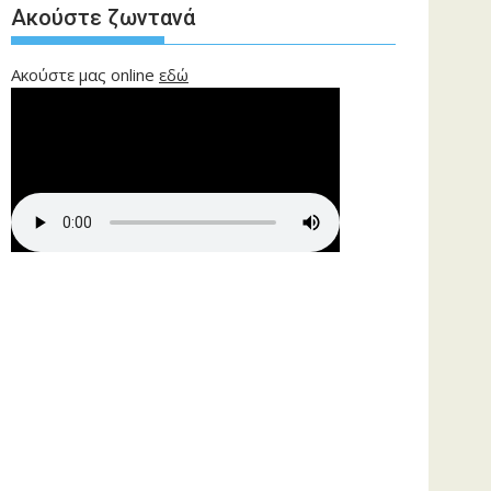
Ακούστε ζωντανά
Ακούστε μας online
εδώ