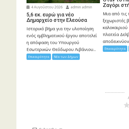
Ζαγόρι στ
4 Αυγούστου 2026
admin admin
Μια από τις
5,6 εκ. ευρώ για νέο
Δημαρχείο στην Ελεούσα
ξεχωριστές 
καλοκαιριού 
Ιστορικό βήμα για την υλοποίηση
πλατεία Δελβ
ενός εμβληματικού έργου αποτελεί
αποδεικνύοντ
η απόφαση του Υπουργού
Επικαιρότητα
Εσωτερικών Θεόδωρου Λιβάνιου...
Επικαιρότητα
Νέα των Δήμων