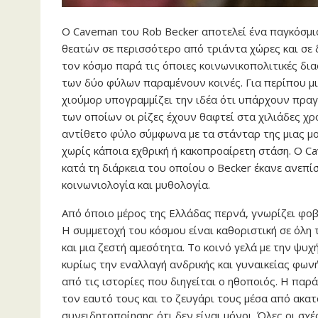
Ο Caveman του Rob Becker αποτελεί ένα παγκόσμιο
θεατών σε περισσότερο από τριάντα χώρες και σε δ
τον κόσμο παρά τις όποιες κοινωνικοπολιτικές δι
των δύο φύλων παραμένουν κοινές. Για περίπου μι
χιούμορ υπογραμμίζει την ιδέα ότι υπάρχουν πραγμα
των οποίων οι ρίζες έχουν θαφτεί στα χιλιάδες χρό
αντίθετο φύλο σύμφωνα με τα στάνταρ της μιας μο
χωρίς κάποια εχθρική ή κακοπροαίρετη στάση. Ο C
κατά τη διάρκεια του οποίου ο Becker έκανε ανεπ
κοινωνιολογία και μυθολογία.
Από όποιο μέρος της Ελλάδας περνά, γνωρίζει φοβε
Η συμμετοχή του κόσμου είναι καθοριστική σε όλη 
και μια ζεστή αμεσότητα. Το κοινό γελά με την ψ
κυρίως την εναλλαγή ανδρικής και γυναικείας φωνή
από τις ιστορίες που διηγείται ο ηθοποιός. Η παρ
τον εαυτό τους και το ζευγάρι τους μέσα από ακατ
συνειδητοποίησης ότι δεν είναι μόνοι. Όλες οι σχ