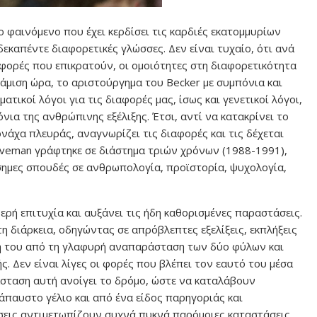
 φαινόμενο που έχει κερδίσει τις καρδιές εκατομμυρίων
εκαπέντε διαφορετικές γλώσσες. Δεν είναι τυχαίο, ότι ανά
αφορές που επικρατούν, οι ομοιότητες στη διαφορετικότητα
άμιση ώρα, το αριστούργημα του Becker με συμπόνια και
τικοί λόγοι για τις διαφορές μας, ίσως και γενετικοί λόγοι,
νια της ανθρώπινης εξέλιξης. Έτσι, αντί να κατακρίνει το
νάχα πλευράς, αναγνωρίζει τις διαφορές και τις δέχεται
aveman γράφτηκε σε διάστημα τριών χρόνων (1988-1991),
ίσημες σπουδές σε ανθρωπολογία, προϊστορία, ψυχολογία,
ρή επιτυχία και αυξάνει τις ήδη καθορισμένες παραστάσεις.
τη διάρκεια, οδηγώντας σε απρόβλεπτες εξελίξεις, εκπλήξεις
υχή του από τη γλαφυρή αναπαράσταση των δύο φύλων και
ς. Δεν είναι λίγες οι φορές που βλέπει τον εαυτό του μέσα
άσταση αυτή ανοίγει το δρόμο, ώστε να καταλάβουν
άπαυστο γέλιο και από ένα είδος παρηγοριάς και
έσεις αντιμετωπίζουν συχνά πυκνά παρόμοιες καταστάσεις.