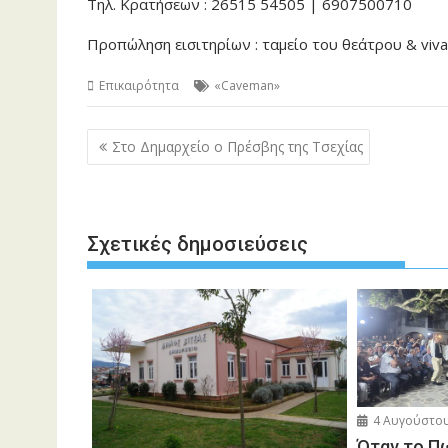
Τηλ. Κρατήσεων : 26515 54505 | 6907500710
Προπώληση εισιτηρίων : ταμείο του θεάτρου & viva
Επικαιρότητα
«Caveman»
Πλοήγηση
Στο Δημαρχείο ο Πρέσβης της Τσεχίας
άρθρων
Σχετικές δημοσιεύσεις
4 Αυγούστου
Όταν το Π