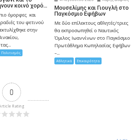
ήνουν κοινό χορό…
Μουσελίμης και Γιουγλή στο
Παγκόσμιο Εφήβων
 πιο όμορφες και
βραδιές του φετινού
Mε δύο επίλεκτους αθλητές/τριες
εκτυλίχθηκε στην
θα εκπροσωπηθεί ο Ναυτικός
ινακίου,
Όμιλος Ιωαννίνων στο Παγκόσμιο
ας...
Πρωτάθλημα Κωπηλασίας Εφήβων
–...
Πολιτισμός
Αθλητικά
Επικαιρότητα
0
Article Rating